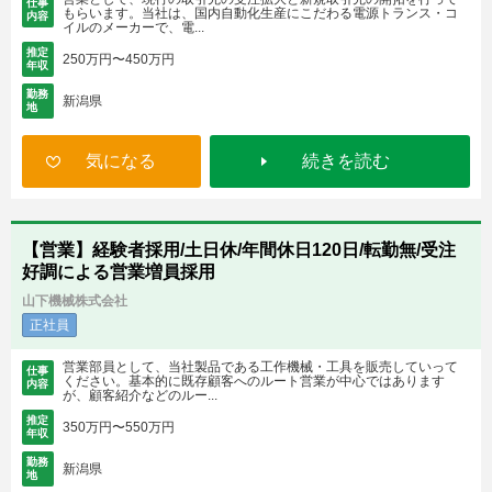
仕事
もらいます。当社は、国内自動化生産にこだわる電源トランス・コ
内容
イルのメーカーで、電...
推定
250万円〜450万円
年収
勤務
新潟県
地
気になる
続きを読む
【営業】経験者採用/土日休/年間休日120日/転勤無/受注
好調による営業増員採用
山下機械株式会社
正社員
営業部員として、当社製品である工作機械・工具を販売していって
仕事
ください。基本的に既存顧客へのルート営業が中心ではあります
内容
が、顧客紹介などのルー...
推定
350万円〜550万円
年収
勤務
新潟県
地