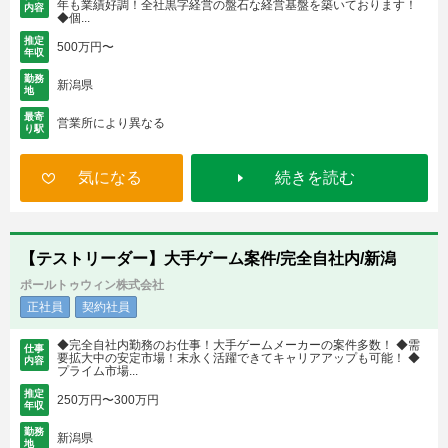
年も業績好調！全社黒字経営の盤石な経営基盤を築いております！
内容
◆個...
推定
500万円〜
年収
勤務
新潟県
地
最寄
営業所により異なる
り駅
気になる
続きを読む
【テストリーダー】大手ゲーム案件/完全自社内/新潟
ポールトゥウィン株式会社
正社員
契約社員
◆完全自社内勤務のお仕事！大手ゲームメーカーの案件多数！ ◆需
仕事
要拡大中の安定市場！末永く活躍できてキャリアアップも可能！ ◆
内容
プライム市場...
推定
250万円〜300万円
年収
勤務
新潟県
地