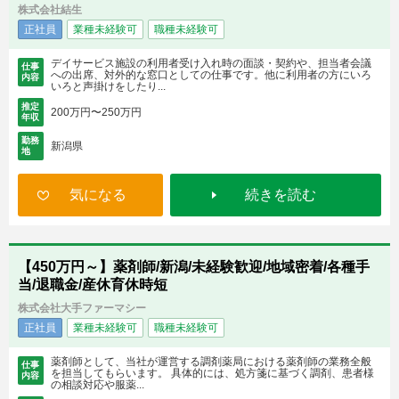
株式会社結生
正社員
業種未経験可
職種未経験可
デイサービス施設の利用者受け入れ時の面談・契約や、担当者会議
仕事
への出席、対外的な窓口としての仕事です。他に利用者の方にいろ
内容
いろと声掛けをしたり...
推定
200万円〜250万円
年収
勤務
新潟県
地
気になる
続きを読む
【450万円～】薬剤師/新潟/未経験歓迎/地域密着/各種手
当/退職金/産休育休時短
株式会社大手ファーマシー
正社員
業種未経験可
職種未経験可
薬剤師として、当社が運営する調剤薬局における薬剤師の業務全般
仕事
を担当してもらいます。 具体的には、処方箋に基づく調剤、患者様
内容
の相談対応や服薬...