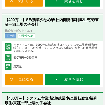
気になる
続きを読む
【400万～】SE/残業少なめ/自社内開発/福利厚生充実/東
証一部上場の子会社
株式会社ビット・エイ
正社員
残業少なめ
ビット・エイは、1990年に株式会社コメリのシステム開発部門から
仕事
独立し、誕生した会社です。コメリ100％出資の安定した経営基盤
内容
を軸にシステム...
推定
400万円〜550万円
年収
勤務
新潟県
地
気になる
続きを読む
【400万～】システム営業/新潟/残業少/全国転勤無/福利
厚生/東証一部上場の子会社