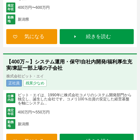
推定
400万円〜600万円
年収
勤務
新潟県
地
気になる
続きを読む
【400万～】システム運用・保守/自社内開発/福利厚生充
実/東証一部上場の子会社
株式会社ビット・エイ
正社員
残業少なめ
ビット・エイは、1990年に株式会社コメリのシステム開発部門から
仕事
独立し、誕生した会社です。コメリ100％出資の安定した経営基盤
内容
を軸にシステム...
推定
400万円〜550万円
年収
勤務
新潟県
地