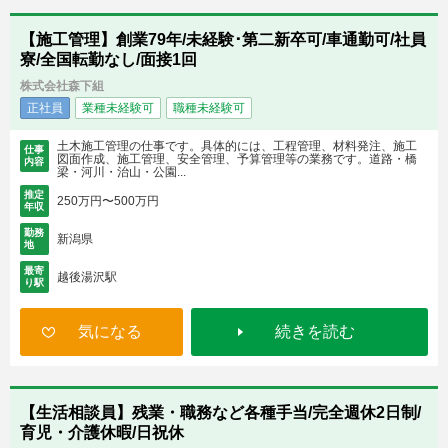
【施工管理】創業79年/未経験･第二新卒可/車通勤可/社員
寮/全国転勤なし/面接1回
株式会社森下組
正社員
業種未経験可
職種未経験可
土木施工管理の仕事です。具体的には、工程管理、材料発注、施工
仕事
図面作成、施工管理、安全管理、予算管理等の業務です。道路・橋
内容
梁・河川・治山・公園...
推定
250万円〜500万円
年収
勤務
新潟県
地
最寄
越後湯沢駅
り駅
気になる
続きを読む
【生活相談員】残業・職務など各種手当/完全週休2日制/
育児・介護休暇/日祝休