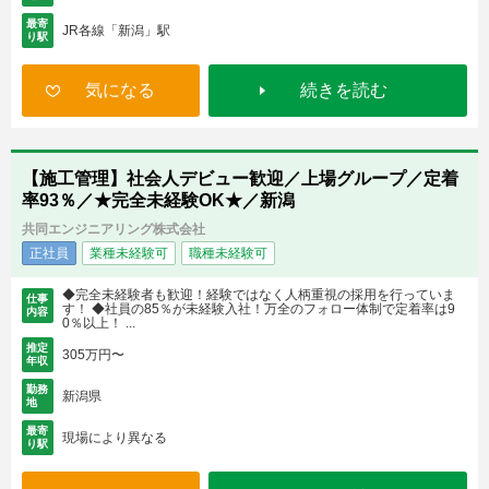
最寄
JR各線「新潟」駅
り駅
気になる
続きを読む
【施工管理】社会人デビュー歓迎／上場グループ／定着
率93％／★完全未経験OK★／新潟
共同エンジニアリング株式会社
正社員
業種未経験可
職種未経験可
◆完全未経験者も歓迎！経験ではなく人柄重視の採用を行っていま
仕事
す！ ◆社員の85％が未経験入社！万全のフォロー体制で定着率は9
内容
0％以上！ ...
推定
305万円〜
年収
勤務
新潟県
地
最寄
現場により異なる
り駅