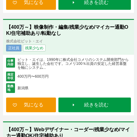
気になる
続きを読む
【400万～】映像制作・編集/残業少なめ/マイカー通勤O
K/住宅補助あり/転勤なし
株式会社ビット・エイ
正社員
残業少なめ
ビット・エイは、1990年に株式会社コメリのシステム開発部門から
仕事
独立し、誕生した会社です。コメリ100％出資の安定した経営基盤
内容
を軸にシステム...
推定
400万円〜600万円
年収
勤務
新潟県
地
気になる
続きを読む
【400万～】Webデザイナー・コーダー/残業少なめ/マイ
カー通勤OK/住宅補助あり