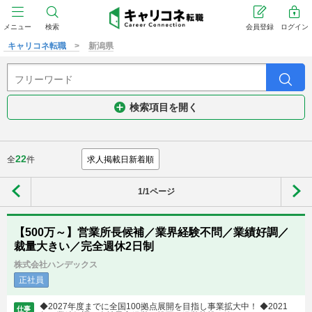
メニュー
検索
会員登録
ログイン
キャリコネ転職
新潟県
検索項目を開く
22
全
件
1/1ページ
【500万～】営業所長候補／業界経験不問／業績好調／
裁量大きい／完全週休2日制
株式会社ハンデックス
正社員
◆2027年度までに全国100拠点展開を目指し事業拡大中！ ◆2021
仕事