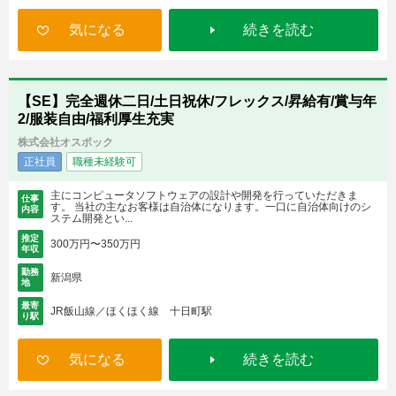
気になる
続きを読む
【SE】完全週休二日/土日祝休/フレックス/昇給有/賞与年
2/服装自由/福利厚生充実
株式会社オスポック
正社員
職種未経験可
主にコンピュータソフトウェアの設計や開発を行っていただきま
仕事
す。 当社の主なお客様は自治体になります。一口に自治体向けのシ
内容
ステム開発とい...
推定
300万円〜350万円
年収
勤務
新潟県
地
最寄
JR飯山線／ほくほく線 十日町駅
り駅
気になる
続きを読む