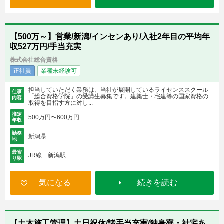
【500万～】営業/新潟/インセンあり/入社2年目の平均年
収527万円/手当充実
株式会社総合資格
正社員
業種未経験可
担当していただく業務は、当社が展開しているライセンススクール
仕事
「総合資格学院」の受講生募集です。建築士・宅建等の国家資格の
内容
取得を目指す方に対し...
推定
500万円〜600万円
年収
勤務
新潟県
地
最寄
JR線 新潟駅
り駅
気になる
続きを読む
【土木施工管理】土日祝休/諸手当充実/独身寮・社宅あ