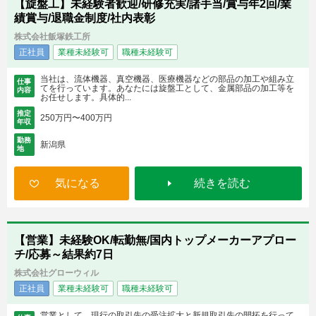
【旋盤工】未経験者歓迎/研修充実/諸手当/賞与年2回/業
績賞与/退職金制度/社内表彰
株式会社飯塚鉄工所
正社員
業種未経験可
職種未経験可
当社は、流体機器、真空機器、医療機器などの部品の加工や組み立
仕事
てを行っています。あなたには旋盤工として、金属部品の加工等を
内容
お任せします。具体的...
推定
250万円〜400万円
年収
勤務
新潟県
地
気になる
続きを読む
【営業】未経験OK/転勤無/国内トップメーカーアプロー
チ/応募～結果約7日
株式会社グローウィル
正社員
業種未経験可
職種未経験可
営業として、現行の取引先の受注拡大と新規取引先の開拓を行って