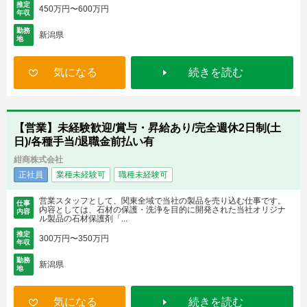
推定
450万円〜600万円
年収
勤務
新潟県
地
気になる
続きを読む
【営業】未経験歓迎/賞与・昇給あり/完全週休2日制(土
日)/各種手当/退職金前払い有
紺商株式会社
正社員
業種未経験可
職種未経験可
営業スタッフとして、関東全域で当社の製品を売り込む仕事です。
仕事
内容としては、石材の保護・洗浄を目的に開発された当社オリジナ
内容
ル製品の石材保護剤「...
推定
300万円〜350万円
年収
勤務
新潟県
地
気になる
続きを読む