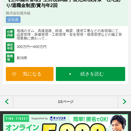
り/退職金制度/賞与年2回
株式会社植木組
正社員
地域のダム、高速道路、鉄道、橋梁、護岸工事などの各現場にて、
仕事
品質管理・原価管理・工程管理・安全管理・環境管理などの施工管
内容
理業務に携わって...
推定
300万円〜600万円
年収
勤務
新潟県
地
気になる
続きを読む
1/1ページ