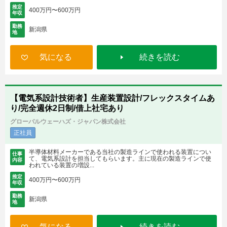
推定
400万円〜600万円
年収
勤務
新潟県
地
気になる
続きを読む
【電気系設計技術者】生産装置設計/フレックスタイムあ
り/完全週休2日制/借上社宅あり
グローバルウェーハズ・ジャパン株式会社
正社員
半導体材料メーカーである当社の製造ラインで使われる装置につい
仕事
て、電気系設計を担当してもらいます。主に現在の製造ラインで使
内容
われている装置の増設...
推定
400万円〜600万円
年収
勤務
新潟県
地
気になる
続きを読む