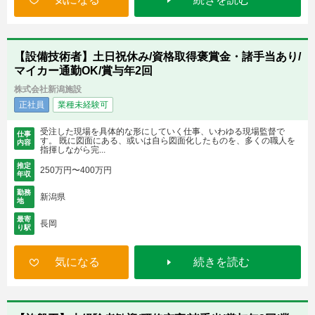
【設備技術者】土日祝休み/資格取得褒賞金・諸手当あり/
マイカー通勤OK/賞与年2回
株式会社新潟施設
正社員
業種未経験可
受注した現場を具体的な形にしていく仕事、いわゆる現場監督で
仕事
す。 既に図面にある、或いは自ら図面化したものを、多くの職人を
内容
指揮しながら完...
推定
250万円〜400万円
年収
勤務
新潟県
地
最寄
長岡
り駅
気になる
続きを読む