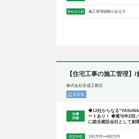
施工管理経験がある方
求める人材
【住宅工事の施工管理】/創
株式会社安成工務店
正社員
◆12社からなる”YAS
仕事
ートあり！ ◆賞与年2回
内容
に総合建設会社として創業
350万円〜660万円
想定年収