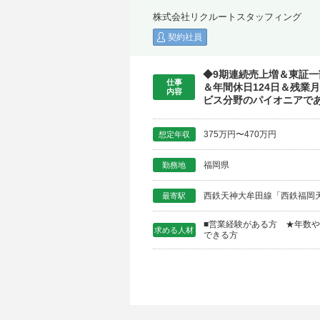
株式会社リクルートスタッフィング
契約社員
◆9期連続売上増＆東証一
仕事
＆年間休日124日＆残業
内容
ビス分野のパイオニアであ
375万円〜470万円
想定年収
福岡県
勤務地
西鉄天神大牟田線「西鉄福岡
最寄駅
■営業経験がある方 ★年数や法人
求める人材
できる方