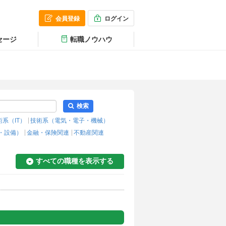
会員登録
ログイン
セージ
転職ノウハウ
検索
術系（IT）
技術系（電気・電子・機械）
・設備）
金融・保険関連
不動産関連
すべての職種を表示する