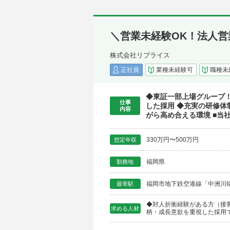
＼営業未経験OK！法人営
株式会社リプライス
正社員
業種未経験可
職種未
◆東証一部上場グループ
仕事
した採用 ◆充実の研修体
内容
がら高め合える環境 ■当
330万円〜500万円
想定年収
福岡県
勤務地
福岡市地下鉄空港線「中洲川
最寄駅
◆対人折衝経験がある方（接客
求める人材
柄・成長意欲を重視した採用