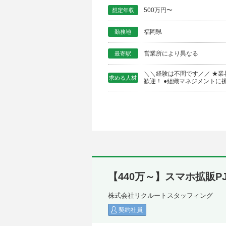
500万円〜
想定年収
福岡県
勤務地
営業所により異なる
最寄駅
＼＼経験は不問です／／ ★業
求める人材
歓迎！ ●組織マネジメントに挑
【440万～】スマホ拡販P
株式会社リクルートスタッフィング
契約社員