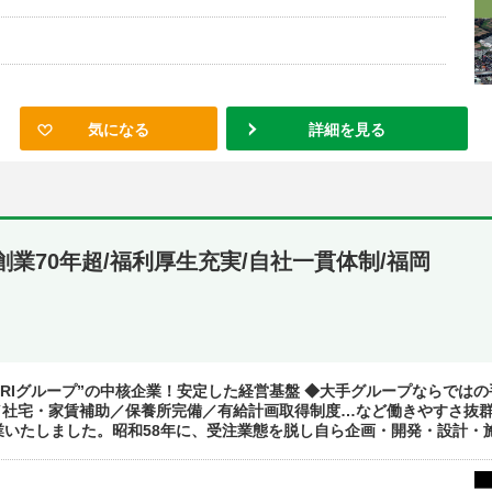
気になる
詳細を見る
業70年超/福利厚生充実/自社一貫体制/福岡
UNARIグループ”の中核企業！安定した経営基盤 ◆大手グループならで
／社宅・家賃補助／保養所完備／有給計画取得制度…など働きやすさ抜群
いたしました。昭和58年に、受注業態を脱し自ら企画・開発・設計・施工