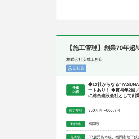
【施工管理】創業70年超/
株式会社安成工務店
正社員
◆12社からなる”YAS
仕事
ートあり！ ◆賞与年2回
内容
に総合建設会社として創業
350万円〜660万円
想定年収
福岡県
勤務地
JR鹿児島本線、福岡市地下鉄
最寄駅