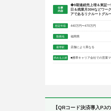
◆9期連続売上増＆東証一
仕事
日＆残業月30Hなどワー
内容
アであるリクルートグルー
440万円〜470万円
想定年収
福岡県
勤務地
店舗により異なる
最寄駅
■携帯キャリア会社での営業
求める人材
【QRコード決済導入PJの