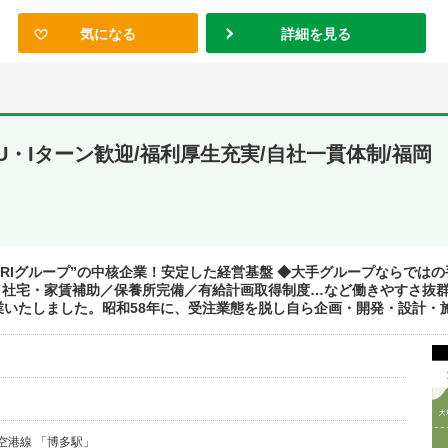
気になる
詳細を見る
U・Iターン歓迎/福利厚生充実/自社一貫体制/福岡
UNARIグループ”の中核企業！安定した経営基盤 ◆大手グループならで
／社宅・家賃補助／保養所完備／有給計画取得制度…など働きやすさ抜群
いたしました。昭和58年に、受注業態を脱し自ら企画・開発・設計・施工
空港線 「博多駅」