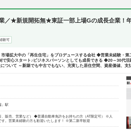
業／★新規開拓無★東証一部上場Gの成長企業！年1
経験可
！市場拡大中の「再生住宅」をプロデュースする会社 ◆営業未経験・第
制で安心スタート♪ビジネスパーソンとしても成長できる ◆20～30代
社について ～新築でも中古でもない、充実した居住空間、資産価値、支払い
端」駅
、販売、営業など） ◆普通自動車免許をお持ちの方（AT限定可） ※人
です。営業未経験の方も歓迎いたします！ ※第二新卒歓迎