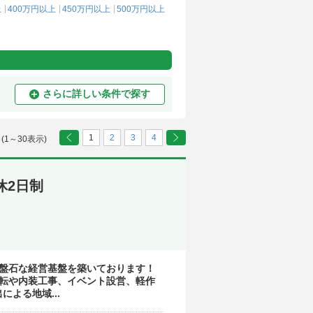
上
400万円以上
450万円以上
500万円以上
さらに詳しい条件で探す
1
2
3
4
 (1～30表示)
休2日制
営の盤石な経営基盤を築いております！
移転や内装工事、イベント設営、軽作
よる地域...