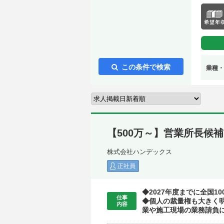
この条件で検索
業種・
【500万～】営業所長候
株式会社ハンデックス
正社員
◆2027年度までに全国
仕事
◆個人の裁量権も大きく明
内容
業や施工現場の業務請負に