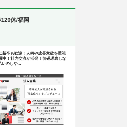
20休/福岡
二新卒も歓迎！人柄や成長意欲を重視
活躍中！社内交流が活発！切磋琢磨しな
のしや...