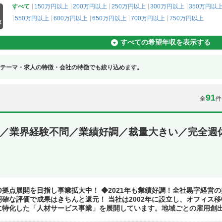
すべて
150万円以上
200万円以上
250万円以上
300万円以上
350万円以
550万円以上
600万円以上
650万円以上
700万円以上
750万円以上
すべての希望年収を表示する
テーマ・求人の特徴・会社の特徴でも絞り込めます。
91
全
件
補／業界経験不問／業績好調／裁量大きい／完全週
100拠点展開を目指し事業拡大中！ ◆2021年も業績好調！全社黒字経
確な評価で成果はきちんと還元！ 当社は2002年に設立し、オフィス
特化した「人材サービス事業」を展開しています。地域ごとの雇用創出に