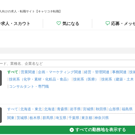
人向けの求人・転職サイト【キャリコネ転職】
介求人・スカウト
気になる
応募・メッ
すべて
営業関連
企画・マーケティング関連
経営・管理関連
事務関連
技
技術系（化学・素材・化粧品・食品）
技術系（医療）
技術系（建築・土木
コンサルタント・専門職
すべて
北海道・東北
北海道
青森県
岩手県
宮城県
秋田県
山形県
福島県
関東
茨城県
栃木県
群馬県
埼玉県
千葉県
東京都
神奈川県
すべての勤務地を表示する