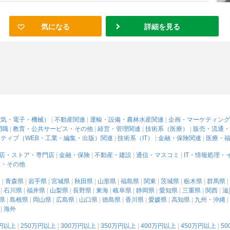
気になる
詳細を見る
電気・電子・機械）
不動産関連
運輸・設備・農林水産関連
企画・マーケティング
門職
教育・公共サービス・その他
経営・管理関連
技術系（医療）
販売・流通・
ティブ（WEB・工業・編集・出版）関連
技術系（IT）
金融・保険関連
医療・
店・ストア・専門店
金融・保険
不動産・建設
通信・マスコミ
IT・情報処理・
体・その他
道
青森県
岩手県
宮城県
秋田県
山形県
福島県
関東
茨城県
栃木県
群馬県
石川県
福井県
山梨県
長野県
東海
岐阜県
静岡県
愛知県
三重県
関西
滋
県
島根県
岡山県
広島県
山口県
徳島県
香川県
愛媛県
高知県
九州・沖縄
海外
万円以上
250万円以上
300万円以上
350万円以上
400万円以上
450万円以上
5