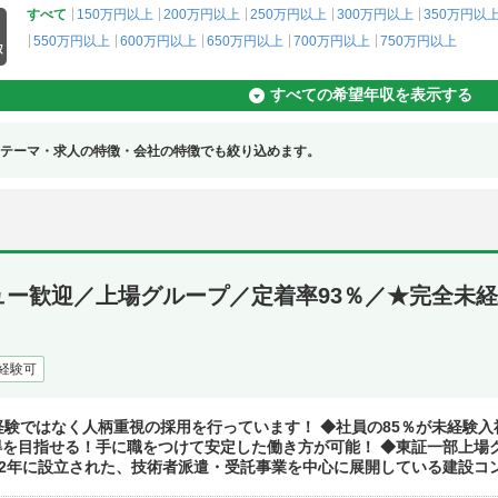
すべて
150万円以上
200万円以上
250万円以上
300万円以上
350万円以
550万円以上
600万円以上
650万円以上
700万円以上
750万円以上
すべての希望年収を表示する
テーマ・求人の特徴・会社の特徴でも絞り込めます。
ー歓迎／上場グループ／定着率93％／★完全未経
経験可
験ではなく人柄重視の採用を行っています！ ◆社員の85％が未経験入
得を目指せる！手に職をつけて安定した働き方が可能！ ◆東証一部上場
002年に設立された、技術者派遣・受託事業を中心に展開している建設コンサ