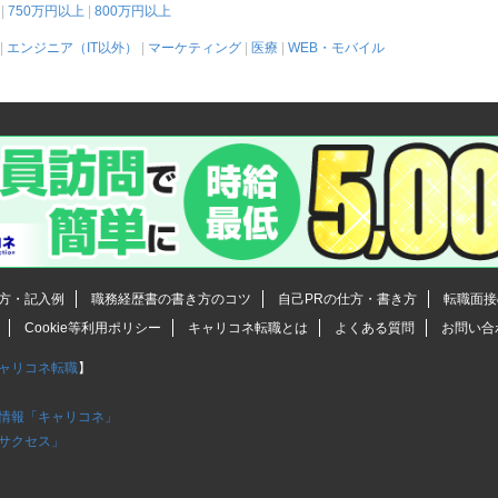
750万円以上
800万円以上
エンジニア（IT以外）
マーケティング
医療
WEB・モバイル
方・記入例
職務経歴書の書き方のコツ
自己PRの仕方・書き方
転職面接
Cookie等利用ポリシー
キャリコネ転職とは
よくある質問
お問い合
ャリコネ転職
】
情報「キャリコネ」
サクセス」