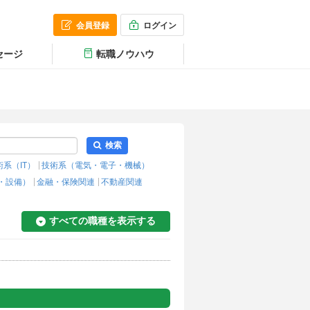
会員登録
ログイン
セージ
転職ノウハウ
検索
術系（IT）
技術系（電気・電子・機械）
・設備）
金融・保険関連
不動産関連
すべての職種を表示する