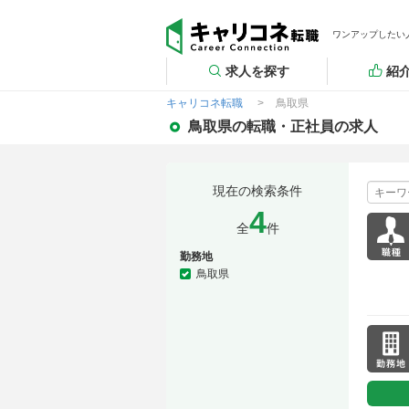
ワンアップしたい
求人を探す
紹
キャリコネ転職
鳥取県
鳥取県の転職・正社員の求人
現在の検索条件
4
全
件
勤務地
鳥取県