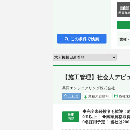
この条件で検索
業種・
【施工管理】社会人デビュ
共同エンジニアリング株式会社
正社員
業種未経験可
職種未
◆完全未経験者も歓迎！経
仕事
0％以上！ ◆国家資格取
内容
0名採用予定！ 当社は2