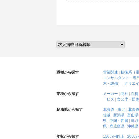
職種から探す
営業関連
技術系（
コンサルタント・専
木・設備）
クリエイ
業種から探す
メーカー
商社
百貨
ービス
官公庁・団
勤務地から探す
北海道・東北
北海
信越
新潟県
富山県
県
中国・四国
鳥取
県
鹿児島県
沖縄県
年収から探す
150万円以上
200