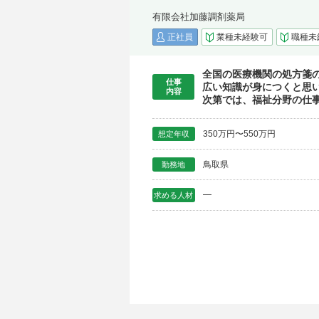
有限会社加藤調剤薬局
正社員
業種未経験可
職種未
全国の医療機関の処方箋
仕事
広い知識が身につくと思
内容
次第では、福祉分野の仕
350万円〜550万円
想定年収
鳥取県
勤務地
━
求める人材