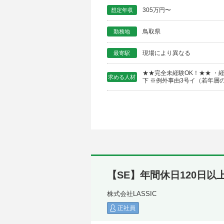
305万円〜
想定年収
鳥取県
勤務地
現場により異なる
最寄駅
★★完全未経験OK！★★ ・
求める人材
下 ※例外事由3号イ（若年層の
【SE】年間休日120日以
株式会社LASSIC
正社員