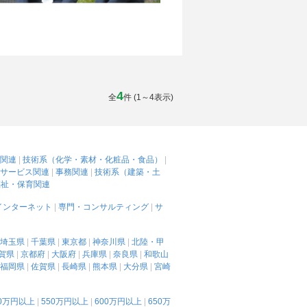
4
全
件 (1～4表示)
関連
技術系（化学・素材・化粧品・食品）
サービス関連
事務関連
技術系（建築・土
福祉・保育関連
インターネット
専門・コンサルティング
サ
埼玉県
千葉県
東京都
神奈川県
北陸・甲
賀県
京都府
大阪府
兵庫県
奈良県
和歌山
福岡県
佐賀県
長崎県
熊本県
大分県
宮崎
00万円以上
550万円以上
600万円以上
650万