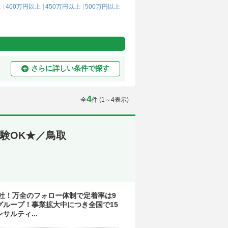
上
400万円以上
450万円以上
500万円以上
さらに詳しい条件で探す
4
全
件 (1～4表示)
験OK★／鳥取
社！万全のフォロー体制で定着率は9
グループ！事業拡大中につき全国で15
ルティ...