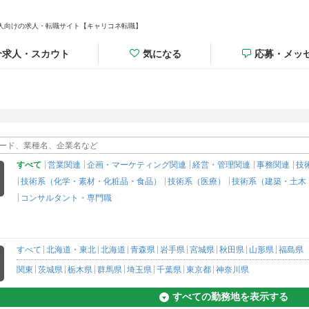
人向けの求人・転職サイト【キャリコネ転職】
介求人・スカウト
気になる
応募・メッ
すべて
営業関連
企画・マーケティング関連
経営・管理関連
事務関連
技
技術系（化学・素材・化粧品・食品）
技術系（医療）
技術系（建築・土木
コンサルタント・専門職
すべて
北海道・東北
北海道
青森県
岩手県
宮城県
秋田県
山形県
福島県
関東
茨城県
栃木県
群馬県
埼玉県
千葉県
東京都
神奈川県
すべての勤務地を表示する