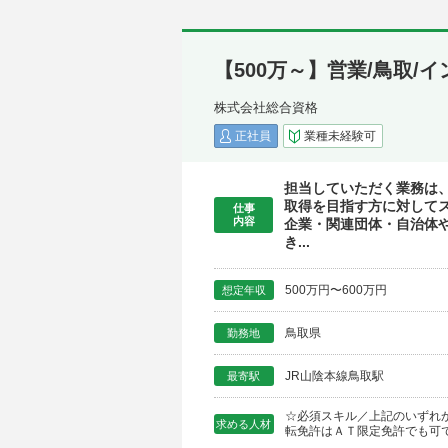
【500万～】営業/鳥取/
株式会社総合資格
正社員
業種未経験可
担当していただく業務は
取得を目指す方に対して
仕事
内容
企業・関連団体・自治体
き...
500万円〜600万円
想定年収
鳥取県
勤務地
JR山陰本線鳥取駅
最寄駅
☆必須スキル／上記のいずれ
求める人材
転免許はＡＴ限定免許でも可