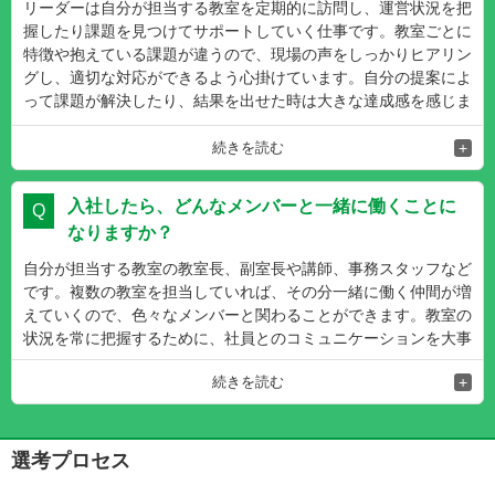
リーダーは自分が担当する教室を定期的に訪問し、運営状況を把
握したり課題を見つけてサポートしていく仕事です。教室ごとに
特徴や抱えている課題が違うので、現場の声をしっかりヒアリン
グし、適切な対応ができるよう心掛けています。自分の提案によ
って課題が解決したり、結果を出せた時は大きな達成感を感じま
す。
続きを読む
社員からヒアリングするだけではなく、自分が現場で課題を見つ
けることもあります。教室によって生徒層が違ったり、周辺の環
入社したら、どんなメンバーと一緒に働くことに
境が違えば生徒獲得の手段も変わってきます。色々な教室を見て
なりますか？
いるからこそ気付く事も多く、それを社員と共有して一緒に試行
錯誤しながら教室を作っていくのはとても楽しく、やりがいのあ
自分が担当する教室の教室長、副室長や講師、事務スタッフなど
る仕事です！
です。複数の教室を担当していれば、その分一緒に働く仲間が増
えていくので、色々なメンバーと関わることができます。教室の
状況を常に把握するために、社員とのコミュニケーションを大事
にしています。ちょっとした事でも気軽に話せるアットホームな
続きを読む
環境です。
塾ということで「人に教えること」「人を育てること」が好きな
社員ばかりです！ 皆わかりやすく教えてくれるので質問もしや
選考プロセス
すく、未経験でも安心してスタートして頂けると思います。