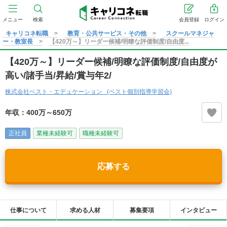
メニュー
検索
会員登録
ログイン
キャリコネ転職
教育・公共サービス・その他
スクールマネジャ
ー・教室長
【420万～】リーダー候補/明瞭な評価制度/自由度...
【420万～】リーダー候補/明瞭な評価制度/自由度が
高い/諸手当/昇給/賞与年2/
株式会社ベスト・エデュケーション (ベスト個別指導学習会)
年収：400万～650万
正社員
業種未経験可
職種未経験可
応募する
仕事について
求める人材
募集要項
インタビュー