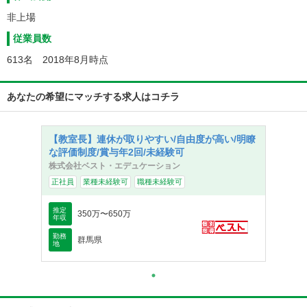
非上場
従業員数
613名 2018年8月時点
あなたの希望にマッチする求人はコチラ
【教室長】連休が取りやすい/自由度が高い/明瞭
な評価制度/賞与年2回/未経験可
株式会社ベスト・エデュケーション
正社員
業種未経験可
職種未経験可
推定
350万〜650万
年収
勤務
群馬県
地