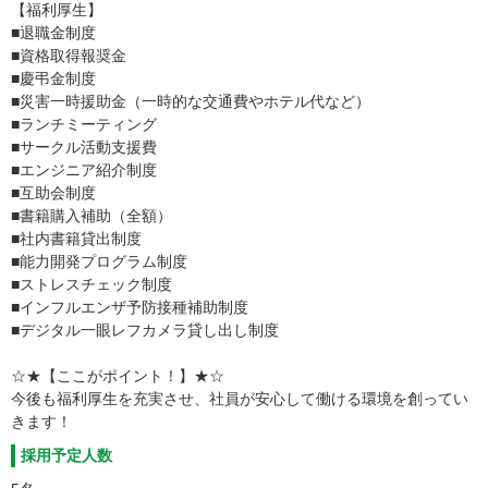
【福利厚生】
■退職金制度
■資格取得報奨金
■慶弔金制度
■災害一時援助金（一時的な交通費やホテル代など）
■ランチミーティング
■サークル活動支援費
■エンジニア紹介制度
■互助会制度
■書籍購入補助（全額）
■社内書籍貸出制度
■能力開発プログラム制度
■ストレスチェック制度
■インフルエンザ予防接種補助制度
■デジタル一眼レフカメラ貸し出し制度
☆★【ここがポイント！】★☆
今後も福利厚生を充実させ、社員が安心して働ける環境を創ってい
きます！
採用予定人数