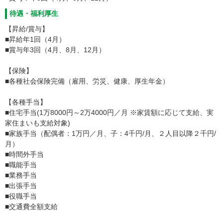
待遇・福利厚生
【昇給/賞与】
■昇給年1回（4月）
■賞与年3回（4月、8月、12月）
【保険】
■各種社会保険完備（雇用、労災、健康、厚生年金）
【各種手当】
■住宅手当(1万8000円～2万4000円／月 ※家賃額に応じて支給、実
家住まいも支給対象)
■家族手当（配偶者：1万円／月、子：4千円/月、２人目以降２千円/
月）
■時間外手当
■職能手当
■業務手当
■出張手当
■役職手当
■交通費全額支給