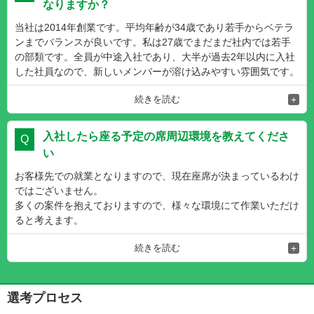
なりますか？
また、希望する業務については会社の方向性なども踏まえ営業と
当社は2014年創業です。平均年齢が34歳であり若手からベテラ
よく話し合い、実際に参画するプロジェクトを決めています。そ
ンまでバランスが良いです。私は27歳でまだまだ社内では若手
うすることで社員自身が仕事に対してより興味を持つことがで
の部類です。全員が中途入社であり、大半が過去2年以内に入社
き、スキル向上にもつながる環境で仕事に取り組めると考えま
した社員なので、新しいメンバーが溶け込みやすい雰囲気です。
す。家庭との両立など、ライフスタイルに合わせた働き方が可能
口うるさい上司はいません。仕事やプライベートでも何かあった
であり、大変やりがいを感じています。
続きを読む
ら親身に相談に乗ってくれるなど、人間味のあるメンバーばかり
です。そういう風通しの良さも、魅力の一つだと考えています。
■会社と共に成長できる
入社したら座る予定の席周辺環境を教えてくださ
当社は、平均30代の若い社員が多く活躍しています。活気があ
い
り、社員同士の仲がよいため、馴染みやすい雰囲気の中でお仕事
ができます！今回の募集は幹部候補。今後数年間で、エンジニア
「このメンバーで良かった」と感じる瞬間はどん
お客様先での就業となりますので、現在座席が決まっているわけ
を50名体制に組織拡大していく予定です。そのため、責任者と
ではございません。
な時ですか？
して「中心的な役職」も必要となります。メンバー全員にキャリ
多くの案件を抱えておりますので、様々な環境にて作業いただけ
◇◆－【健康優良企業に認定】－◆◇
アアップできるチャンスがあります！
ると考えます。
全国健康保険協会より、「健康優良企業」の認定を頂きました。
社内には第2種衛生管理者、健康経営アドバイザーの有資格者も
続きを読む
在籍しております。また、外部講師を招いての「健康講座」も定
期的に開催し、多方面からのアプローチで社員の健康増進を目指
しております。もちろん、過重労働の抑制にも力を入れており、
選考プロセス
平均残業時間は20ｈ未満で推移。2018年度は、経済産業省の