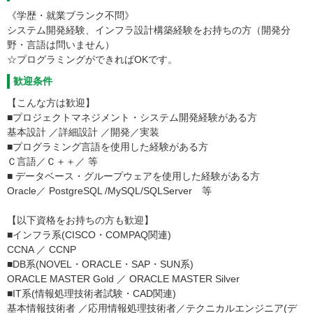
《学歴・就業ブランク不問》
システム開発経験、インフラ設計構築経験をお持ちの方（開発分
野・言語は問いません）
☆プログラミングができればOKです。
歓迎条件
【こんな方は歓迎】
■プロジェクトマネジメント・システム開発経験がある方
基本設計 ／詳細設計 ／開発／実装
■プログラミング言語を使用した経験がある方
Ｃ言語／Ｃ＋＋／ 等
■ データベース・グループウェアを使用した経験がある方
Oracle／ PostgreSQL /MySQL/SQLServer 等
【以下資格をお持ちの方も歓迎】
■インフラ系(CISCO・COMPAQ関連)
CCNA ／ CCNP
■DB系(NOVEL・ORACLE・SAP・SUN系)
ORACLE MASTER Gold ／ ORACLE MASTER Silver
■IT系(情報処理技術者試験・CAD関連)
基本情報技術者 ／応用情報処理技術者／テクニカルエンジニア(デ