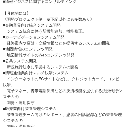
■情報ビジネスに関するコンサルティング
【具体的には】
《開発プロジェクト例 ※下記以外にも多数あり》
■金融業界向け統合システム開発
システム統合に伴う新機能追加、機能修正。
■カーナビゲーションシステム開発
経路案内や店舗・交通情報などを提供するシステムの開発
■地図情報のコンテンツ開発
地図情報サイトのWebコンテンツ開発
■公共システム開発
新規施行法令に準拠するシステムの開発
■情報通信業向けマルチ決済システム
インターネットのECサイトなどに、クレジットカード、コンビニ
決済、
電子マネー、携帯電話決済などの決済機能を提供する決済代行シ
ステムの
開発・運用保守
■医療業向け栄養管理システム
栄養管理チーム向けのレポート、患者の回診記録などの栄養管理
システムの
開発・運用保守