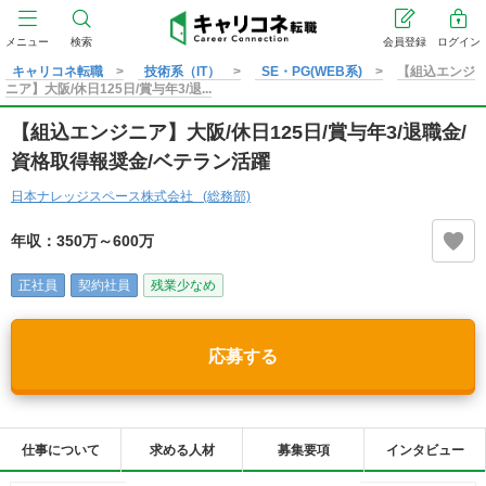
メニュー
検索
会員登録
ログイン
キャリコネ転職
技術系（IT）
SE・PG(WEB系)
【組込エンジ
ニア】大阪/休日125日/賞与年3/退...
【組込エンジニア】大阪/休日125日/賞与年3/退職金/
資格取得報奨金/ベテラン活躍
日本ナレッジスペース株式会社 (総務部)
年収：350万～600万
正社員
契約社員
残業少なめ
応募する
仕事について
求める人材
募集要項
インタビュー