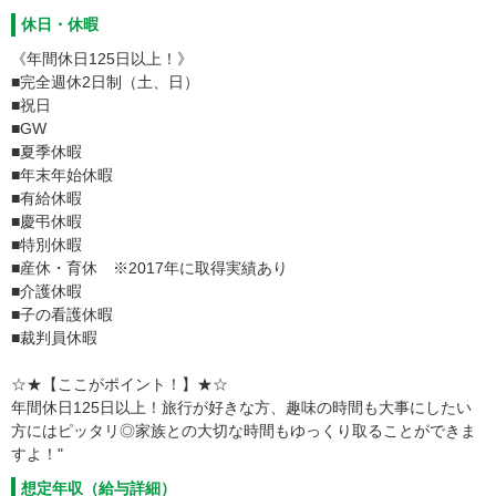
休日・休暇
《年間休日125日以上！》
■完全週休2日制（土、日）
■祝日
■GW
■夏季休暇
■年末年始休暇
■有給休暇
■慶弔休暇
■特別休暇
■産休・育休 ※2017年に取得実績あり
■介護休暇
■子の看護休暇
■裁判員休暇
☆★【ここがポイント！】★☆
年間休日125日以上！旅行が好きな方、趣味の時間も大事にしたい
方にはピッタリ◎家族との大切な時間もゆっくり取ることができま
すよ！"
想定年収（給与詳細）