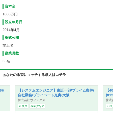
資本金
1000万円
設立年月日
2014年4月
株式公開
非上場
従業員数
35名
あなたの希望にマッチする求人はコチラ
6H
【システムエンジニア】東証一部/プライム案件/
【4
自社勤務/プライベート充実/大阪
休1
株式会社ヴィンクス
株式
正社員
残業少なめ
正社