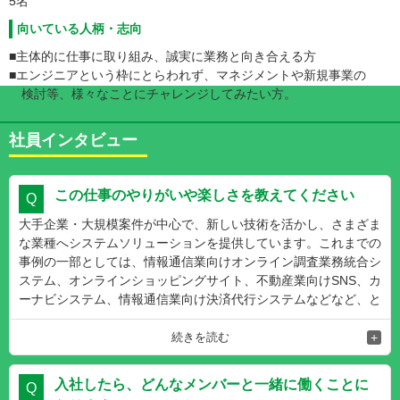
5名
向いている人柄・志向
■主体的に仕事に取り組み、誠実に業務と向き合える方
■エンジニアという枠にとらわれず、マネジメントや新規事業の
検討等、様々なことにチャレンジしてみたい方。
社員インタビュー
この仕事のやりがいや楽しさを教えてください
大手企業・大規模案件が中心で、新しい技術を活かし、さまざま
な業種へシステムソリューションを提供しています。これまでの
事例の一部としては、情報通信業向けオンライン調査業務統合シ
ステム、オンラインショッピングサイト、不動産業向けSNS、カ
ーナビシステム、情報通信業向け決済代行システムなどなど、と
ても幅広いものです。
私もそうですが、様々な業種で様々なプロジェクトのチームに参
続きを読む
画し業務にあたっています。小規模な仕事ではなかなか経験でき
ないグローバルな知識を身につけられ、そこで身に付けたスキル
入社したら、どんなメンバーと一緒に働くことに
を後の仕事に活かしていけます。