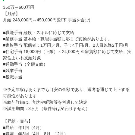
350万～600万円
【月給】
月給:248,000円～450,000円(以下 手当を含む)
■職能手当 経験・スキルに応じて支給
■業務手当 基本給・職能手当額に応じて変動があります。
■家族手当 配偶者：1万円／月、子：4千円/月、2人目以降2千円/月
■住宅手当 18,000円（下限）～24,000円 ※家賃額に応じて支給、実
家住まいも支給対象
■通勤手当（全額支給）
■残業手当
■役職手当
※予定年収はあくまでも目安の金額であり、選考を通じて上下する
可能性があります
※給与詳細は、能力や経験等を考慮して決定
※試用期間：3ヶ月（条件等は変わりません）
【昇給・賞与】
■昇給：年1回（4月）
■賞与：年3回（4月、8月、12月）