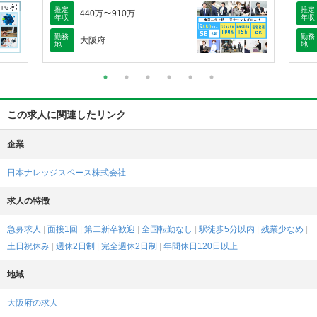
推定
推定
440万〜910万
年収
年収
勤務
勤務
大阪府
地
地
この求人に関連したリンク
企業
日本ナレッジスペース株式会社
求人の特徴
急募求人
面接1回
第二新卒歓迎
全国転勤なし
駅徒歩5分以内
残業少なめ
土日祝休み
週休2日制
完全週休2日制
年間休日120日以上
地域
大阪府の求人