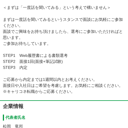
「健康優良法人」の認定申請を行う予定です。当社のモットーで
ある『感謝と貢献』『信頼関係・人と人との絆』を大切に…。社
＜まずは「一度話を聞いてみる」という考えで構いません＞
員全員が楽しく、長く、納得して働ける社内環境に力を入れてい
ます！その結果、離職率も低く、腰を据えて働けるのも当社の魅
まずは一度話を聞いてみるというスタンスで面談にお気軽にご参加
力のひとつです◎
ください。
面談でご興味をお持ち頂けましたら、選考にご参加いただければと
◇◆－【資格取得をバックアップ】－◆◇
思います。
資格取得報奨金制度を導入し、社員の資格取得をバックアップし
ご参加お待ちしています。
ています。
国家資格をはじめ、データベース、ネットワーク等、常時30種
STEP1 Web履歴書による書類選考
類以上の資格を
STEP2 面接1回(面接+筆記試験)
対象として奨励しております。
STEP3 内定
◇◆－【能力開発プログラムでヒューマンスキルをUP】－◆◇
ご応募から内定までは1週間以内とお考えください。
能力開発プログラムとして、外資系コンサルティング会社による
面接日や入社日はご希望を考慮します。お気軽にご相談ください。
外部セミナーを
※キャリコネ転職からご応募ください。
受講いただけます。普段学習の機会の少ない、ロジカルシンキン
グやロジカルライティング等のビジネス論理を学べる他、初歩で
企業情報
はビジネスマナーに至るまで多種多様なプログラムを用意してお
ります。もちろん、受講は通常定時間内に業務として行っていた
代表者氏名
松岡 竜邦