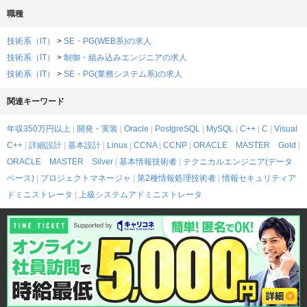
職種
技術系（IT）
>
SE・PG(WEB系)の求人
技術系（IT）
>
制御・組み込みエンジニアの求人
技術系（IT）
>
SE・PG(業務システム系)の求人
関連キーワード
年収350万円以上
開発・実装
Oracle
PostgreSQL
MySQL
C++
C
Visual
C++
詳細設計
基本設計
Linux
CCNA
CCNP
ORACLE MASTER Gold
ORACLE MASTER Silver
基本情報技術者
テクニカルエンジニア(データ
ベース)
プロジェクトマネージャ
第2種情報処理技術者
情報セキュリティア
ドミニストレータ
上級システムアドミニストレータ