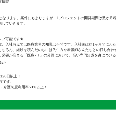
立病院
発となります。案件にもよりますが、1プロジェクトの開発期間は数か月
指していきます。
ップ可能です★
ば、入社時点では医療業界の知識は不問です。入社後は約1ヶ月間にわ
もちろん、経験を積んだのちには先生方や看護師さんたちとの打ち合わ
く需要が高まる「医療×IT」の分野において、高い専門知識を身につけ
るか
120日以上！
程度です。
児・介護制度利用率50％以上！