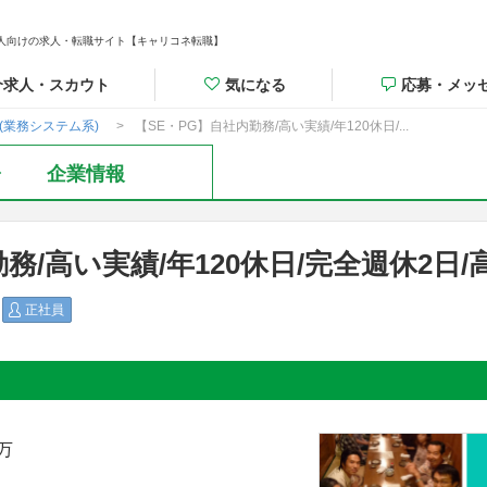
人向けの求人・転職サイト【キャリコネ転職】
介求人・スカウト
気になる
応募・メッ
G(業務システム系)
【SE・PG】自社内勤務/高い実績/年120休日/...
企業情報
務/高い実績/年120休日/完全週休2日/高
正社員
0万