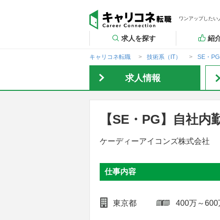
ワンアップしたい
求人を探す
紹
キャリコネ転職
技術系（IT）
SE・P
求人情報
【SE・PG】自社内勤
ケーディーアイコンズ株式会社
仕事内容
東京都
400万～60