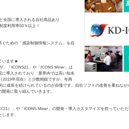
修
er」など全国に導入される自社商品あり
制度利用率50％以上！
防ぐための「感染制御情報システム」を自
ています★
ICONS21」や「ICONS Miner」は
院に導入されており、業界内では高い知名
（2019年現在）と少数精鋭ですが、年商
安定的に成長を続けられているのが自慢です。自社ソフトの改善を重ねな
の開発に取り組んでいきます。
ズ21）」や「ICONS Miner」の開発・導入カスタマイズを担ってい
たします。