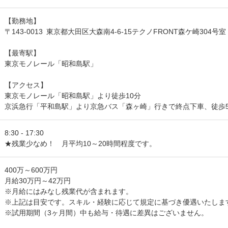
【勤務地】
〒143-0013 東京都大田区大森南4-6-15テクノFRONT森ケ崎304号室
【最寄駅】
東京モノレール「昭和島駅」
【アクセス】
東京モノレール「昭和島駅」より徒歩10分
京浜急行「平和島駅」より京急バス「森ヶ崎」行きで終点下車、徒歩
8:30 - 17:30
★残業少なめ！ 月平均10～20時間程度です。
400万～600万円
月給30万円～42万円
※月給にはみなし残業代が含まれます。
※上記は目安です。スキル・経験に応じて規定に基づき優遇いたしま
※試用期間（3ヶ月間）中も給与・待遇に差異はございません。