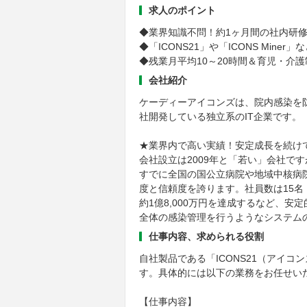
求人のポイント
◆業界知識不問！約1ヶ月間の社内研
◆「ICONS21」や「ICONS Min
◆残業月平均10～20時間＆育児・介護
会社紹介
ケーディーアイコンズは、院内感染を
社開発している独立系のIT企業です。
★業界内で高い実績！安定成長を続け
会社設立は2009年と「若い」会社ですが、「
すでに全国の国公立病院や地域中核病
度と信頼度を誇ります。社員数は15名
約1億8,000万円を達成するなど、
全体の感染管理を行うようなシステム
仕事内容、求められる役割
自社製品である「ICONS21（アイコン
す。具体的には以下の業務をお任せい
【仕事内容】