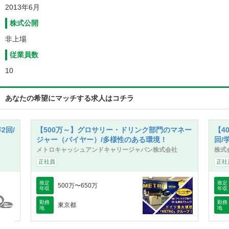
社長が考える貴社のビジョンを教えてください
2013年6月
私達ワンダーラストは「人々の心の国境をなくす」ことをミッシ
株式公開
ョンとしています。
非上場
これだけ文明が発達した現代においていまだ、「国」の単位でい
がみ合い、その国の教育を受けたために他国の人に偏見を持って
従業員数
いる人が大勢います。
10
自分たちは「旅」を通じてそのような世界を変えたいと思ってい
ます。
あなたの希望にマッチする求人はコチラ
Compathyで皆さんの中に眠る「旅への欲求」を引き出し、その
先で「旅先に住んでいる地元の方に会う」のが普通になる旅を作
ることに邁進します。（具体的には、Compathyユーザ間で互い
2回/
【500万～】グロサリー・ドリンク部門のマネー
【4
に自分が持つ海外の友人をシェアできるような仕組みを考えてい
ジャー（バイヤー）/多様性のある環境！
回/
ます。）
メトロキャッシュアンドキャリージャパン株式会社
株式
このビジョンの実現にはこれまでの「旅行」の定義を変える必要
正社員
正社
があり、そのためには既存の旅の手段（旅行代理店やガイドブッ
ク、クチコミサイトといったもの）を全て変える必要がありま
推定
推定
500万〜650万
年収
年収
す。
勤務
勤務
東京都
地
地
私達株式会社ワンダーラストはこのCompathyを通じて「これか
らの旅のスタンダード」を目指し、旅を通じて良い世界の創出に