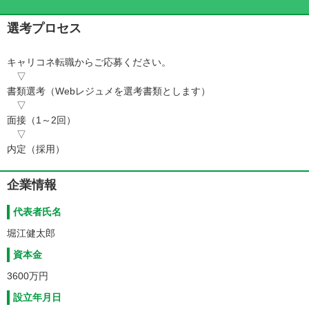
め、自分にできることがある」と気付き、インターネットを使っ
て旅行体験をより良くする事業を立ち上げようとワンダーラスト
選考プロセス
を設立致しました。
キャリコネ転職からご応募ください。
海外旅行をもっと自由に、もっと楽しくすることで、世界に1つ
▽
でも多くの「つながり」を生み出すことがワンダーラスト、ひい
書類選考（Webレジュメを選考書類とします）
ては自分のミッションです。
▽
面接（1～2回）
よろしくお願いいたします。
▽
内定（採用）
【このさきやってみたいこと】
世界の人々を共通のトピックで１つにつなげたいと思っていま
す。
企業情報
現在は、「ソーシャルトラベルガイド」のプロデューサーとして
開発に携わっています。
代表者氏名
情報のキュレーション、CGM、ソーシャルといった分野に強い
堀江健太郎
関心があり、勉強会の開催等も行なっていければと考えていま
す。
資本金
3600万円
設立年月日