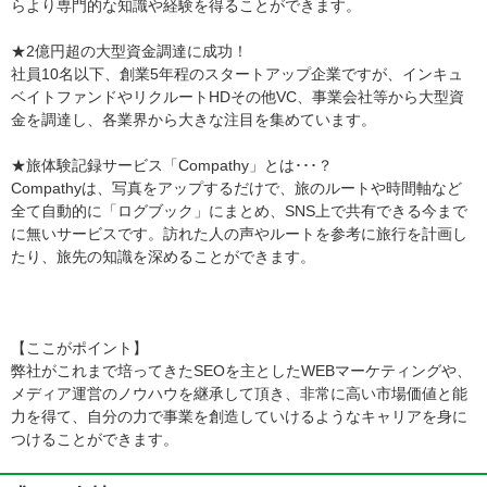
らより専門的な知識や経験を得ることができます。
★2億円超の大型資金調達に成功！
社員10名以下、創業5年程のスタートアップ企業ですが、インキュ
ベイトファンドやリクルートHDその他VC、事業会社等から大型資
金を調達し、各業界から大きな注目を集めています。
★旅体験記録サービス「Compathy」とは･･･？
Compathyは、写真をアップするだけで、旅のルートや時間軸など
全て自動的に「ログブック」にまとめ、SNS上で共有できる今まで
に無いサービスです。訪れた人の声やルートを参考に旅行を計画し
たり、旅先の知識を深めることができます。
【ここがポイント】
弊社がこれまで培ってきたSEOを主としたWEBマーケティングや、
メディア運営のノウハウを継承して頂き、非常に高い市場価値と能
力を得て、自分の力で事業を創造していけるようなキャリアを身に
つけることができます。