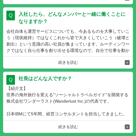
また、会社の成長に自分が直接関わることができるのも魅力だと
感じています。社員が10名以下と少ないので、受け持つ業務の
入社したら、どんなメンバーと一緒に働くことに
内容が幅広く、未経験の業務に取り組む機会も多いです。課題は
なりますか？
たくさんありますが、各社員に大きな権限が与えられているので
自由度高く仕事ができ、新たなスキルや経験を得ることができま
会社自体も運営サービスについても、今あるものを大事していこ
す。役職に囚われず、事業拡大や組織づくりに積極的に関わるこ
う（現状維持）ではなくこれから皆で大きくしていこう（破壊と
とも可能です。
創出）という意識の高い社員が集まっています。ルーティンワー
クではなく自ら仕事を創り出せる環境なので、自分で仕事を動か
し、課題を見つけ、一つ一つ乗り越えていくという達成感を感じ
続きを読む
ながら仕事しています。
また、会社としてもそのミッションを体現していくため、ダイバ
社長はどんな人ですか？
ーシティの高い組織を作りたいと考えております。
【紹介文】
外国籍の社員がいるため英語でのコミュニケーションが生まれる
世界の海外旅行を変える"ソーシャルトラベルガイド"を開発する
のはもちろん、文化や考え方を共有しながら新たな発見があった
株式会社ワンダーラスト(Wanderlust Inc.)の代表です。
り、独創的なアイディアが生まれる中で楽しみながら働いていま
す。
日本IBMにて5年間、経営コンサルタントを担当してきました。
その傍らでaribnb等を使った海外旅行者のホストをしており、文
化交流の素晴らしさやその様子をFacebookで見た友人の反応、
続きを読む
また旅人の悩みを聞く中で「旅をもっと素晴らしいものにするた