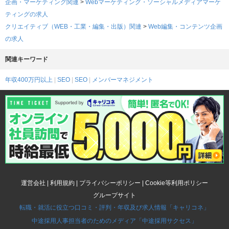
企画・マーケティング関連
>
Webマーケティング・ソーシャルメディアマーケ
ティングの求人
クリエイティブ（WEB・工業・編集・出版）関連
>
Web編集・コンテンツ企画
の求人
関連キーワード
年収400万円以上
SEO
SEO
メンバーマネジメント
運営会社
|
利用規約
|
プライバシーポリシー
|
Cookie等利用ポリシー
グループサイト
転職・就活に役立つ口コミ・評判・年収及び求人情報「キャリコネ」
中途採用人事担当者のためのメディア「中途採用サクセス」