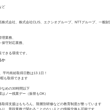
など
株式会社、株式会社CLIS、エクシオグループ、NTTグループ、一般
管理業務、
ト保守対応業務、
長できる環境です。
るか
平均有給取得日数は13.1日！
暇も取得できます
なめの30時間以下
ノー残業デー（振替もOK）
取得支援はもちろん、階層別研修などの教育制度が整っています
、普段業務で関わることのない人との情報交換も可能です