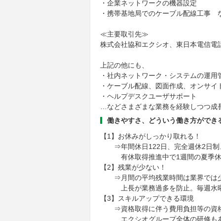
・企業ネットワークの機器設定
・携帯基地局でのケーブル配線工事 
≪主要取引先≫
株式会社協和エクシオ、東日本電信電話
上記の他にも、
・社内ネットワーク・システムの運用
・ケーブル配線、図面作成、オンサイ
・ヘルプデスクユーザサポート
…などさまざまな業務を経験しつつ成
働きやすさ、どういう働き方ができ
【1】お休みがしっかり取れる！
⇒年間休日122日、完全週休2日制、
有休取得推進中で1週間の夏季休
【2】残業が少ない！
⇒月間の平均残業時間は業界では少
上長が業務過多を防止。毎週水曜は
【3】スキルアップできる環境
⇒資格取得に伴う費用負担等の資格
エクシオグループ全体の研修もあり