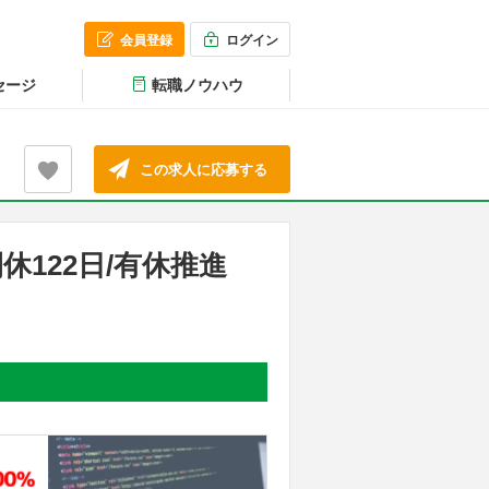
会員登録
ログイン
セージ
転職ノウハウ
この求人に応募する
休122日/有休推進