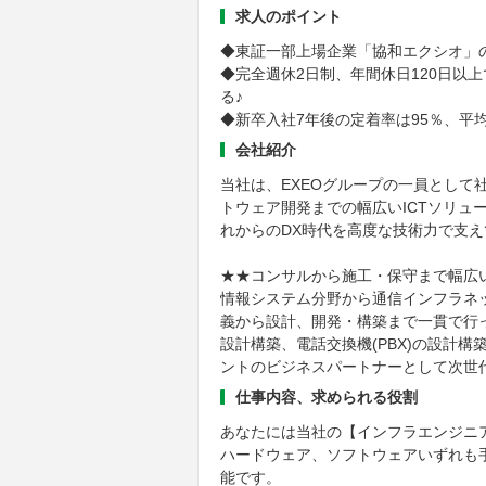
求人のポイント
◆東証一部上場企業「協和エクシオ」の
◆完全週休2日制、年間休日120日以
る♪
◆新卒入社7年後の定着率は95％、平
会社紹介
当社は、EXEOグループの一員として
トウェア開発までの幅広いICTソリュ
れからのDX時代を高度な技術力で支え
★★コンサルから施工・保守まで幅広
情報システム分野から通信インフラネ
義から設計、開発・構築まで一貫で行
設計構築、電話交換機(PBX)の設計
ントのビジネスパートナーとして次世
仕事内容、求められる役割
あなたには当社の【インフラエンジニ
ハードウェア、ソフトウェアいずれも
能です。