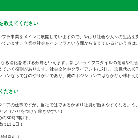
を教えてください
インフラ事業をメインに展開していますので、やはり社会や人々の生活を
っています。企業や社会をインフラという面から支えているという点は
さらなる進化を遂げる分野といえます。新しいライフスタイルの創造や社
えていく役割があります。社会全体やクライアントに対し、次世代のIC
ションならではのやりがいであり、他のポジションではなかなか味わえ
ください
ンジニアの仕事ですが、当社ではできるかぎり社員が働きやすくなるよう
上とメリハリをつけて働きやすい！
の30時間以下。
13.1日！
助制度あり。