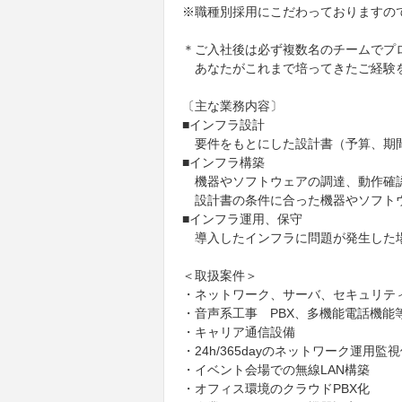
※職種別採用にこだわっておりますの
＊ご入社後は必ず複数名のチームでプ
あなたがこれまで培ってきたご経験を
〔主な業務内容〕
■インフラ設計
要件をもとにした設計書（予算、期
■インフラ構築
機器やソフトウェアの調達、動作確
設計書の条件に合った機器やソフト
■インフラ運用、保守
導入したインフラに問題が発生した
＜取扱案件＞
・ネットワーク、サーバ、セキュリテ
・音声系工事 PBX、多機能電話機能
・キャリア通信設備
・24h/365dayのネットワーク運用
・イベント会場での無線LAN構築
・オフィス環境のクラウドPBX化