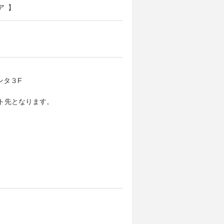
ア 】
ンタ３F
ト先となります。