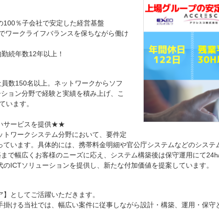
100％子会社で安定した経営基盤
上でワークライフバランスを保ちながら働け
均勤続年数12年以上！
社員数150名以上。ネットワークからソフ
ーション分野で経験と実績を積み上げ、こ
ています。
いサービスを提供★★
ットワークシステム分野において、要件定
っています。具体的には、携帯料金明細や官公庁システムなどのシステ
構築まで幅広くお客様のニーズに応え、システム構築後は保守運用にて24h
代のICTソリューションを提供し、新たな付加価値を提案しています。
ア】としてご活躍いただきます。
手掛ける当社では、幅広い案件に従事しながら設計・構築、運用・保守