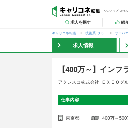
ワンアップしたい
求人を探す
紹
キャリコネ転職
技術系（IT）
サーバ
求人情報
【400万～】インフ
アクレスコ株式会社 ＥＸＥＯグ
仕事内容
東京都
400万～50