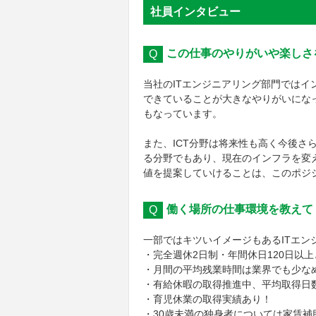
社員インタビュー
この仕事のやりがいや楽しさ
当社のITエンジニアリング部門では
できていることが大きなやりがいにな
もなっています。
また、ICT分野は将来性も高く今後
る分野でもあり、現在のインフラを変
値を提案していけることは、このポジ
働く場所の仕事環境を教えて
一部ではキツいイメージもあるITエ
・完全週休2日制・年間休日120日以
・月間の平均残業時間は業界でも少なめ
・有給休暇の取得推進中、平均取得日数は
・育児休業の取得実績あり！
・30歳未満の独身者については家賃補