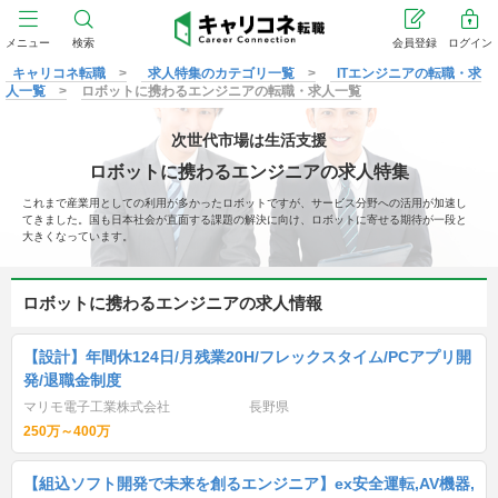
メニュー
検索
会員登録
ログイン
キャリコネ転職
求人特集のカテゴリ一覧
ITエンジニアの転職・求
人一覧
ロボットに携わるエンジニアの転職・求人一覧
次世代市場は生活支援
ロボットに携わるエンジニアの求人特集
これまで産業用としての利用が多かったロボットですが、サービス分野への活用が加速し
てきました。国も日本社会が直面する課題の解決に向け、ロボットに寄せる期待が一段と
大きくなっています。
ロボットに携わるエンジニアの求人情報
【設計】年間休124日/月残業20H/フレックスタイム/PCアプリ開
発/退職金制度
マリモ電子工業株式会社
長野県
250万～400万
【組込ソフト開発で未来を創るエンジニア】ex安全運転,AV機器,