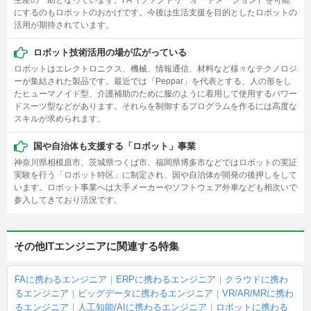
生産の一助となっています。FA（ファクトリーオートメーション）を可能
にするのもロボットのおかげです。今後は生活支援を目的としたロボットの
活用が期待されています。
ロボット技術活用の場が広がっている
ロボットはエレクトロニクス、機械、情報通信、材料など様々なテクノロジ
ーが集結された製品です。最近では「Peppar」を代表とする、人の形をし
たヒューマノイド型、介護補助のために服のように着用して使用するパワー
ドスーツ型などがあります。それらを制御するプログラムを作るには高度な
スキルが求められます。
国や自治体も支援する「ロボット」事業
神奈川県相模原市、茨城県つくば市、福岡県博多市などではロボットの実証
実験を行う「ロボット特区」に制定され、国や自治体が開発の後押しをして
います。ロボット事業へは大手メーカーやソフトウェア外車なども相次いで
参入してきており活況です。
その他ITエンジニアに関連する特集
FAに携わるエンジニア
ERPに携わるエンジニア
クラウドに携わ
るエンジニア
ビッグデータに携わるエンジニア
VR/AR/MRに携わ
るエンジニア
人工知能/AIに携わるエンジニア
ロボットに携わる