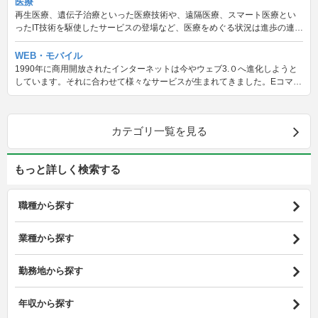
医療
再生医療、遺伝子治療といった医療技術や、遠隔医療、スマート医療とい
ったIT技術を駆使したサービスの登場など、医療をめぐる状況は進歩の連続
です。有資格者でもそうでない方でも関わることのできる求人情報をご紹
介します。
WEB・モバイル
1990年に商用開放されたインターネットは今やウェブ3.０へ進化しようと
しています。それに合わせて様々なサービスが生まれてきました。Eコマー
スやデジタルマーケティング、コンテンツ制作まで様々な仕事をご紹介し
ます。
カテゴリ一覧を見る
もっと詳しく検索する
職種から探す
業種から探す
勤務地から探す
年収から探す