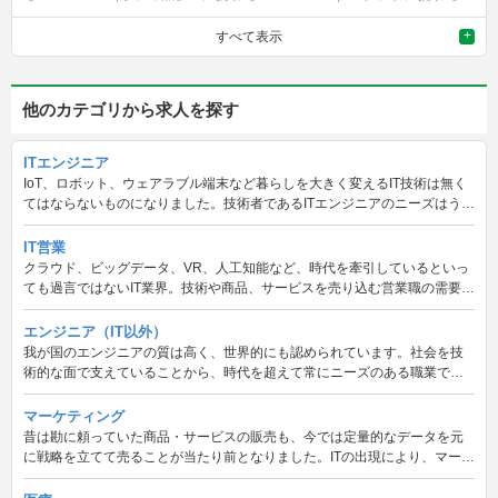
エンジニア
自動運転に携わるエンジニア
Amazon Web Service
すべて表示
（AWS）に携わるエンジニア
Salesforce（セールスフォース）に携
わるエンジニア
Oracleに携わるエンジニア
SAPに携わるエンジニ
ア
Fintechに携わるエンジニア
ゲームに携わるエンジニア
情報
セキュリティに携わるエンジニア
C#を扱うエンジニア
Swiftを扱
他のカテゴリから求人を探す
うエンジニア
Rubyを扱うエンジニア
PHPを扱うエンジニア
Pyt
honを扱うエンジニア
JavaScriptを扱うエンジニア
IoTに携わるエ
ITエンジニア
ンジニア
HRTechに携わるエンジニア
EdTechに携わるエンジニア
IoT、ロボット、ウェアラブル端末など暮らしを大きく変えるIT技術は無く
てはならないものになりました。技術者であるITエンジニアのニーズはうな
ぎのぼり。テーマ、商品、言語など様々な切り口で求人をご紹介します。
IT営業
クラウド、ビッグデータ、VR、人工知能など、時代を牽引しているといっ
ても過言ではないIT業界。技術や商品、サービスを売り込む営業職の需要が
ますます高まっています。最先端企業で仕事をしてみませんか？
エンジニア（IT以外）
我が国のエンジニアの質は高く、世界的にも認められています。社会を技
術的な面で支えていることから、時代を超えて常にニーズのある職業でも
あります。機械から食品、宇宙に至るまで幅広いジャンルの仕事をご紹介
します。
マーケティング
昔は勘に頼っていた商品・サービスの販売も、今では定量的なデータを元
に戦略を立てて売ることが当たり前となりました。ITの出現により、マーケ
ティングの幅はますます広がっています。調査・分析・戦略立案の仕事を
ご紹介します。