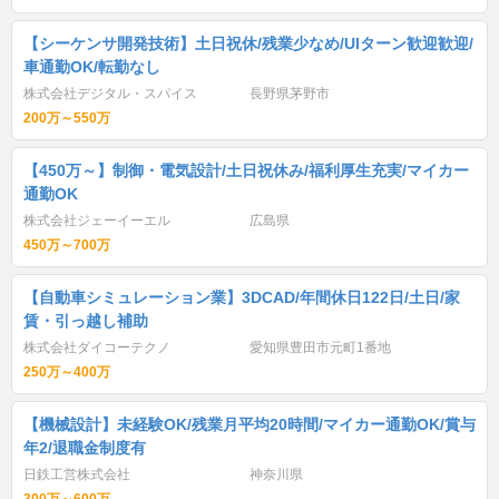
【シーケンサ開発技術】土日祝休/残業少なめ/UIターン歓迎歓迎/
車通勤OK/転勤なし
株式会社デジタル・スパイス
長野県茅野市
200万～550万
【450万～】制御・電気設計/土日祝休み/福利厚生充実/マイカー
通勤OK
株式会社ジェーイーエル
広島県
450万～700万
【自動車シミュレーション業】3DCAD/年間休日122日/土日/家
賃・引っ越し補助
株式会社ダイコーテクノ
愛知県豊田市元町1番地
250万～400万
【機械設計】未経験OK/残業月平均20時間/マイカー通勤OK/賞与
年2/退職金制度有
日鉄工営株式会社
神奈川県