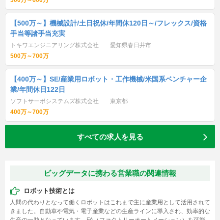
300万～600万
【500万～】機械設計/土日祝休/年間休120日～/フレックス/資格
手当等諸手当充実
トキワエンジニアリング株式会社
愛知県春日井市
500万～700万
【400万～】SE/産業用ロボット・工作機械/米国系ベンチャー企
業/年間休日122日
ソフトサーボシステムズ株式会社
東京都
400万～700万
すべての求人を見る
ビッグデータに携わる営業職の関連情報
ロボット技術とは
人間の代わりとなって働くロボットはこれまで主に産業用として活用されて
きました。自動車や電気・電子産業などの生産ラインに導入され、効率的な