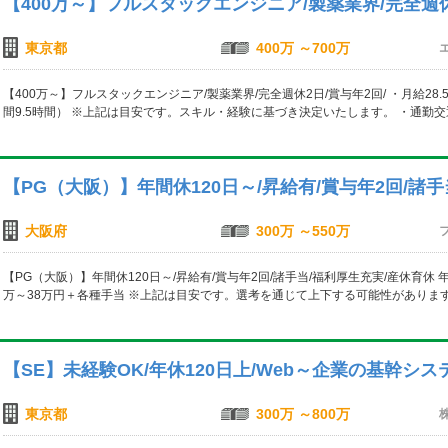
【400万～】フルスタックエンジニア/製薬業界/完全週休
東京都
400万 ～700万
【400万～】フルスタックエンジニア/製薬業界/完全週休2日/賞与年2回/ ・月給28
間9.5時間） ※上記は目安です。スキル・経験に基づき決定いたします。 ・通勤交
【PG（大阪）】年間休120日～/昇給有/賞与年2回/諸
大阪府
300万 ～550万
【PG（大阪）】年間休120日～/昇給有/賞与年2回/諸手当/福利厚生充実/産休育休 年
万～38万円＋各種手当 ※上記は目安です。選考を通じて上下する可能性があります 
【SE】未経験OK/年休120日上/Web～企業の基幹シ
東京都
300万 ～800万