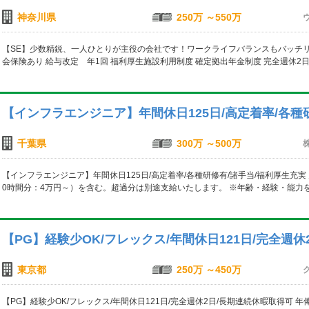
神奈川県
250万 ～550万
【SE】少数精鋭、一人ひとりが主役の会社です！ワークライフバランスもバッチリ 月
会保険あり 給与改定 年1回 福利厚生施設利用制度 確定拠出年金制度 完全週休2
【インフラエンジニア】年間休日125日/高定着率/各種
千葉県
300万 ～500万
【インフラエンジニア】年間休日125日/高定着率/各種研修有/諸手当/福利厚生充実 
0時間分：4万円～）を含む。超過分は別途支給いたします。 ※年齢・経験・能力
【PG】経験少OK/フレックス/年間休日121日/完全週
東京都
250万 ～450万
【PG】経験少OK/フレックス/年間休日121日/完全週休2日/長期連続休暇取得可