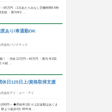
万～85万円 （1日あたりみなし労働時間9.5時
支給 ・賞与年2 …
制度あり/車通勤OK
株式会社パソナテック
 ・月給 22万円～40万円 ・賞与 年2回
 ※経 …
間休日125日上/資格取得支援
株式会社アイ・エー・アイ
000円～ ◆昇給年1回 ※上記金額はあくま
より徒歩3分 JR中央 …