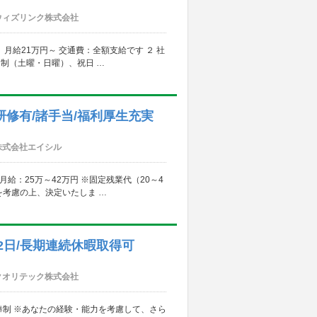
ウィズリンク株式会社
給21万円～ 交通費：全額支給です ２ 社
日制（土曜・日曜）、祝日 …
研修有/諸手当/福利厚生充実
株式会社エイシル
月給：25万～42万円 ※固定残業代（20～4
を考慮の上、決定いたしま …
休2日/長期連続休暇取得可
クオリテック株式会社
 年俸制 ※あなたの経験・能力を考慮して、さら