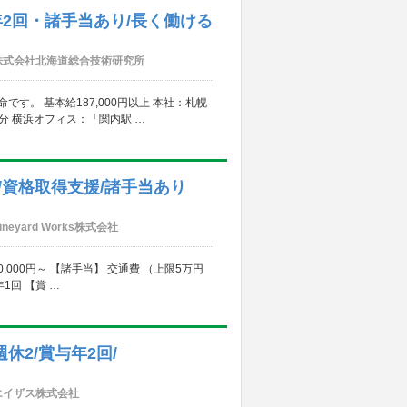
年2回・諸手当あり/長く働ける
株式会社北海道総合技術研究所
す。 基本給187,000円以上 本社：札幌
分 横浜オフィス：「関内駅 …
回/資格取得支援/諸手当あり
ineyard Works株式会社
,000円～ 【諸手当】 交通費 （上限5万円
1回 【賞 …
休2/賞与年2回/
エイザス株式会社