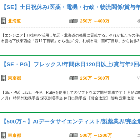
【SE】土日祝休み/医薬・電機・行政・物流関係/賞与
北海道
250万 ～400万
【エンジニア】IT技術を活用し地元・北海道の発展に貢献する。それが私たちの使命で
市営地下鉄東西線「西11丁目駅」から徒歩1分、札幌市電「西8丁目駅」から徒歩3
【SE・PG】フレックス/年間休日120日以上/賞与年2
東京都
250万 ～500万
V
【SE・PG】Java、PHP、Rubyを使用してのソフトウエア開発業務です！ 月給200
／月） 時間外勤務手当 深夜割増手当 休日出勤手当 【賃金改定】 随時 定期改定：年
【500万～】AIデータサイエンティスト/製薬業界/完全週
東京都
500万 ～1200万