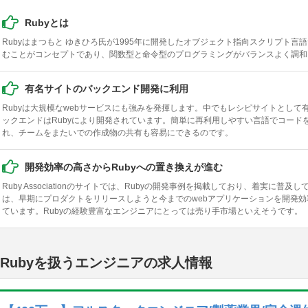
Rubyとは
Rubyはまつもと ゆきひろ氏が1995年に開発したオブジェクト指向スクリプト
むことがコンセプトであり、関数型と命令型のプログラミングがバランスよく調和
有名サイトのバックエンド開発に利用
Rubyは大規模なwebサービスにも強みを発揮します。中でもレシピサイトとして有名な
ックエンドはRubyにより開発されています。簡単に再利用しやすい言語でコード
れ、チームをまたいでの作成物の共有も容易にできるのです。
開発効率の高さからRubyへの置き換えが進む
Ruby Associationのサイトでは、Rubyの開発事例を掲載しており、着実に
は、早期にプロダクトをリリースしようと今までのwebアプリケーションを開発効
ています。Rubyの経験豊富なエンジニアにとっては売り手市場といえそうです。
Rubyを扱うエンジニアの求人情報