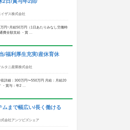
2日/賞与年2回/
エイザス株式会社
.5万円~月給50万円（1日あたりみなし労働時
通費全額支給 ・賞 …
手当/福利厚生充実/産休育休
フルタニ産業株式会社
収詳細：300万円〜550万円 月給：月給20
・賞与：年2 …
ステムまで幅広い/長く働ける
株式会社アンツビズシェア