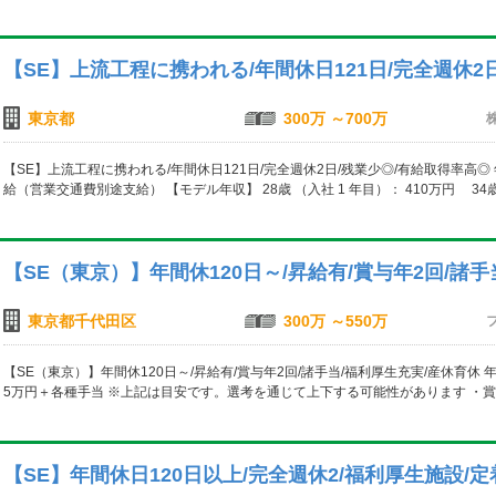
【SE】上流工程に携われる/年間休日121日/完全週休2
東京都
300万 ～700万
【SE】上流工程に携われる/年間休日121日/完全週休2日/残業少◎/有給取得率高◎
給（営業交通費別途支給） 【モデル年収】 28歳 （入社 1 年目）： 410万円 34歳
【SE（東京）】年間休120日～/昇給有/賞与年2回/諸
東京都千代田区
300万 ～550万
【SE（東京）】年間休120日～/昇給有/賞与年2回/諸手当/福利厚生充実/産休育休 年
5万円＋各種手当 ※上記は目安です。選考を通じて上下する可能性があります ・賞
【SE】年間休日120日以上/完全週休2/福利厚生施設/