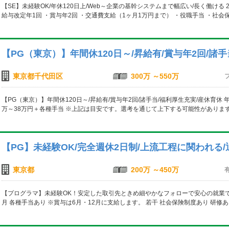
【SE】未経験OK/年休120日上/Web～企業の基幹システムまで幅広い/長く働ける 
給与改定年1回 ・賞与年2回 ・交通費支給（1ヶ月1万円まで） ・役職手当 ・社会
【PG（東京）】年間休120日～/昇給有/賞与年2回/諸
東京都千代田区
300万 ～550万
【PG（東京）】年間休120日～/昇給有/賞与年2回/諸手当/福利厚生充実/産休育休 年
万～38万円＋各種手当 ※上記は目安です。選考を通じて上下する可能性があります 
【PG】未経験OK/完全週休2日制/上流工程に関われる
東京都
200万 ～450万
【プログラマ】未経験OK！安定した取引先ときめ細やかなフォローで安心の就業です。 月
月 各種手当あり ※賞与は6月・12月に支給します。 若干 社会保険制度あり 研修あり