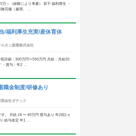
25万～（経験により考慮） 若干 福利厚生 ・
保険完備（雇用、 …
手当/福利厚生充実/産休育休
フルタニ産業株式会社
収詳細：300万円〜550万円 月給：月給20
・賞与：年2 …
/退職金制度/研修あり
有限会社ダテック
給 18 〜 40万円 賞与あり 年2回1ヵ
 給与改定 年1 …