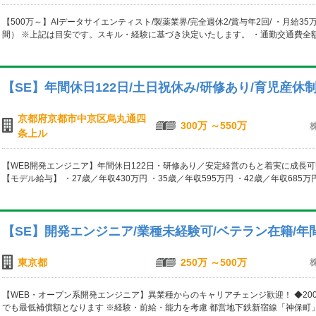
【500万～】AIデータサイエンティスト/製薬業界/完全週休2/賞与年2回/ ・月給35
間） ※上記は目安です。スキル・経験に基づき決定いたします。 ・通勤交通費全額
【SE】年間休日122日/土日祝休み/研修あり/育児産休
京都府京都市中京区烏丸通四
300万 ～550万
条上ル
【WEB開発エンジニア】年間休日122日・研修あり／安定経営のもと着実に成長可能！
【モデル給与】 ・27歳／年収430万円 ・35歳／年収595万円 ・42歳／年収685万円
【SE】開発エンジニア/業種未経験可/ベテラン在籍/年
東京都
250万 ～500万
【WEB・オープン系開発エンジニア】異業種からのキャリアチェンジ歓迎！ ◆200,
でも最低補償額となります ※経験・前給・能力を考慮 都営地下鉄新宿線「神保町」駅