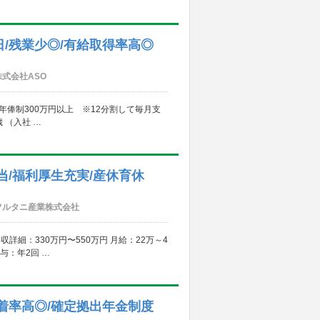
日/残業少◎/有給取得率高◎
株式会社ASO
 年俸制300万円以上 ※12分割して毎月支
 （入社 …
手当/福利厚生充実/産休育休
フルタニ産業株式会社
収詳細：330万円〜550万円 月給：22万～4
与：年2回 …
定着率高◎/確定拠出年金制度