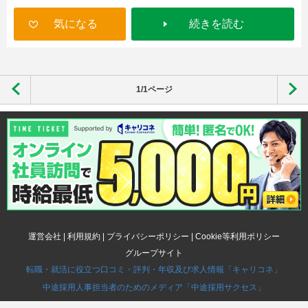
気になる
続きを読む
1/1ページ
運営会社
|
利用規約
|
プライバシーポリシー
|
Cookie等利用ポリシー
グループサイト
転職・就活に役立つ口コミ・評判・年収及び求人情報「キャリコネ」
中途採用人事担当者のためのメディア「中途採用サクセス」