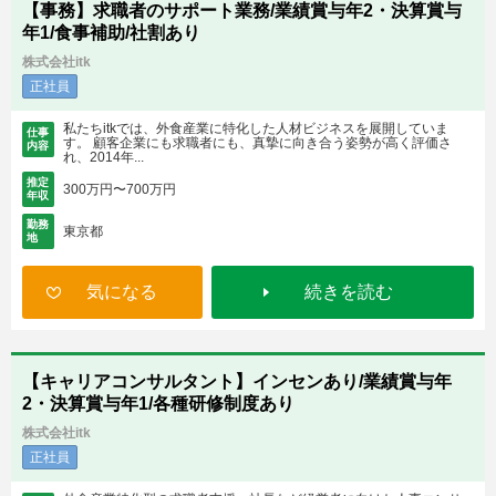
【事務】求職者のサポート業務/業績賞与年2・決算賞与
年1/食事補助/社割あり
株式会社itk
正社員
私たちitkでは、外食産業に特化した人材ビジネスを展開していま
仕事
す。 顧客企業にも求職者にも、真摯に向き合う姿勢が高く評価さ
内容
れ、2014年...
推定
300万円〜700万円
年収
勤務
東京都
地
気になる
続きを読む
【キャリアコンサルタント】インセンあり/業績賞与年
2・決算賞与年1/各種研修制度あり
株式会社itk
正社員