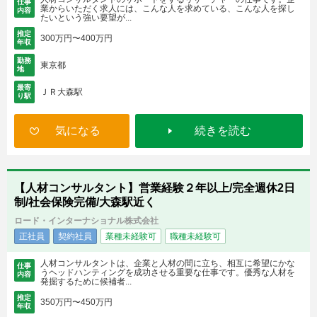
仕事
業からいただく求人には、こんな人を求めている、こんな人を探し
内容
たいという強い要望が...
推定
300万円〜400万円
年収
勤務
東京都
地
最寄
ＪＲ大森駅
り駅
気になる
続きを読む
【人材コンサルタント】営業経験２年以上/完全週休2日
制/社会保険完備/大森駅近く
ロード・インターナショナル株式会社
正社員
契約社員
業種未経験可
職種未経験可
人材コンサルタントは、企業と人材の間に立ち、相互に希望にかな
仕事
うヘッドハンティングを成功させる重要な仕事です。優秀な人材を
内容
発掘するために候補者...
推定
350万円〜450万円
年収