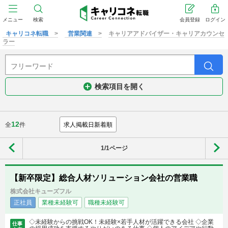
メニュー
検索
会員登録
ログイン
キャリコネ転職
営業関連
キャリアアドバイザー・キャリアカウンセ
ラー
検索項目を開く
12
全
件
1/1ページ
【新卒限定】総合人材ソリューション会社の営業職
株式会社キューズフル
正社員
業種未経験可
職種未経験可
◇未経験からの挑戦OK！未経験×若手人材が活躍できる会社 ◇企業
仕事