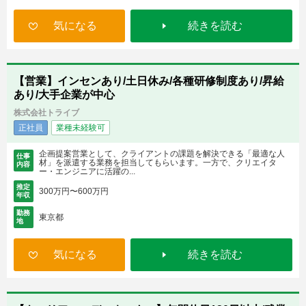
気になる
続きを読む
【営業】インセンあり/土日休み/各種研修制度あり/昇給
あり/大手企業が中心
株式会社トライブ
正社員
業種未経験可
企画提案営業として、クライアントの課題を解決できる「最適な人
仕事
材」を派遣する業務を担当してもらいます。一方で、クリエイタ
内容
ー・エンジニアに活躍の...
推定
300万円〜600万円
年収
勤務
東京都
地
気になる
続きを読む