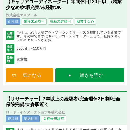
【キャリアコーディネーター】年間休日120日以上/残業
少なめ/休暇充実/未経験OK
株式会社エスプール
正社員
業種未経験可
職種未経験可
残業少なめ
当社は、総合人材アウトソーシングサービスを展開している企業で
仕事
す。その中でまずはキャリアコーディネーターとして、登録スタッ
内容
フのヒアリングからお...
推定
300万円〜550万円
年収
勤務
東京都
地
気になる
続きを読む
【リサーチャー】2年以上の経験者/完全週休2日制/社会
保険完備/大森駅近く
ロード・インターナショナル株式会社
正社員
契約社員
業種未経験可
人材コンサルタントのサポートをするリサーチャーの仕事です。企