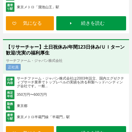
最寄
東京メトロ「溜池山王」駅
り駅
気になる
続きを読む
【リサーチャー】土日祝休み/年間123日休み/ＵＩターン
歓迎/充実の福利厚生
サーチファーム・ジャパン株式会社
正社員
サーチファーム・ジャパン株式会社は2003年設立、国内エグゼクテ
仕事
ィブサーチ業界でトップレベルの実績を誇る和製ヘッドハンティン
内容
グ会社です。一般...
推定
350万円〜600万円
年収
勤務
東京都
地
最寄
東京メトロ半蔵門線「半蔵門」駅
り駅