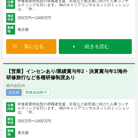
外食産業特化型の求職者支援、社長など経営者に向けた人事コンサ
仕事
ルティングを行います。 itkのキャリアコンサルタントのミッション
内容
は、「外...
推定
350万円〜1000万円
年収
勤務
東京都
地
気になる
続きを読む
【営業】インセンあり/業績賞与年2・決算賞与年1/海外
研修旅行など各種研修制度あり
株式会社itk
正社員
業種未経験可
外食産業特化型の求職者支援、社長など経営者に向けた人事コンサ
仕事
ルティングを行います。 itkのキャリアコンサルタントのミッション
内容
は、「外...
推定
350万円〜1000万円
年収
勤務
東京都
地