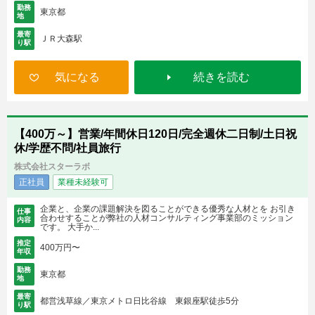
勤務
東京都
地
最寄
ＪＲ大森駅
り駅
気になる
続きを読む
【400万～】営業/年間休日120日/完全週休二日制/土日祝
休/学歴不問/社員旅行
株式会社スターラボ
正社員
業種未経験可
企業と、企業の課題解決を図ることができる優秀な人材とを お引き
仕事
合わせすることが弊社の人材コンサルティング事業部のミッション
内容
です。 大手か...
推定
400万円〜
年収
勤務
東京都
地
最寄
都営浅草線／東京メトロ日比谷線 東銀座駅徒歩5分
り駅