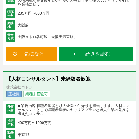
の採用成功を支援するやりがいのある仕事 ◇個人のアイデアや行動
内容
を業務に反...
推定
285万円〜600万円
年収
勤務
大阪府
地
最寄
大阪メトロ谷町線「大阪天満宮駅」
り駅
気になる
続きを読む
【人材コンサルタント】未経験者歓迎
株式会社コトラ
正社員
業種未経験可
■ 業務内容 転職希望者と求人企業の仲介役を担当します。人材コン
仕事
サルタントとして転職希望者のキャリアプランと求人企業の発展を
内容
考えたコンサル...
推定
400万円〜1000万円
年収
勤務
東京都
地