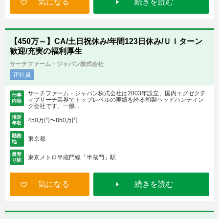
気になる
続きを読む
【450万～】CA/土日祝休み/年間123日休み/ＵＩターン
歓迎/充実の福利厚生
サーチファーム・ジャパン株式会社
正社員
サーチファーム・ジャパン株式会社は2003年設立、国内エグゼクテ
仕事
ィブサーチ業界でトップレベルの実績を誇る和製ヘッドハンティン
内容
グ会社です。一般...
推定
450万円〜850万円
年収
勤務
東京都
地
最寄
東京メトロ半蔵門線「半蔵門」駅
り駅
気になる
続きを読む