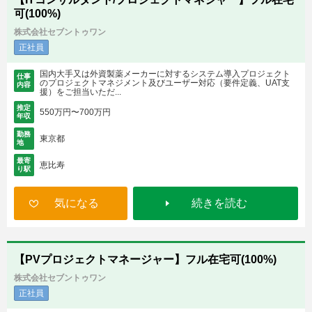
可(100%)
株式会社セブントゥワン
正社員
国内大手又は外資製薬メーカーに対するシステム導入プロジェクト
仕事
のプロジェクトマネジメント及びユーザー対応（要件定義、UAT支
内容
援）をご担当いただ...
推定
550万円〜700万円
年収
勤務
東京都
地
最寄
恵比寿
り駅
気になる
続きを読む
【PVプロジェクトマネージャー】フル在宅可(100%)
株式会社セブントゥワン
正社員