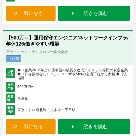
気になる
続きを読む
【500万～】運用保守エンジニア/ネットワークインフラ/
年休126/働きやすい環境
アットマーク・テクノロジー株式会社
正社員
◆《創業2016年より億単位の成長を達成》インフラ専門の安定企業
仕事
◆《仲介業者なし》エンドユーザやSIerの上流工程から参画 ◆《現
内容
場目...
推定
500万円〜
年収
勤務
東京都
地
最寄
東京メトロ南北線「六本木一丁目駅」
り駅
気になる
続きを読む