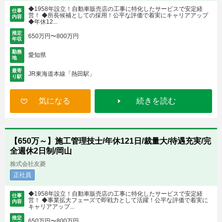
◆1958年設立！自動車販売店の工事に特化したサービスで安定経
仕事
営！ ◆所長候補としての採用！公平な評価で着実にキャリアアップ
内容
◆年休12...
推定
650万円〜800万円
年収
勤務
愛知県
地
最寄
JR東海道本線「熱田駅」
り駅
気になる
続きを読む
【650万～】施工管理技士/年休121日/裁量大/待遇充実/完
全週休2日制/岡山
株式会社友菱
正社員
◆1958年設立！自動車販売店の工事に特化したサービスで安定経
仕事
営！ ◆事業拡大フェーズで即戦力として活躍！公平な評価で着実に
内容
キャリアアップ...
推定
650万円〜800万円