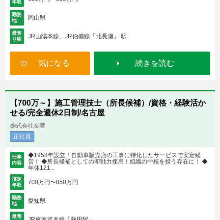
年収
勤務
岡山県
地
最寄
JR山陽本線、JR伯備線「北長瀬」 駅
り駅
気になる
続きを読む
【700万～】施工管理技士（所長候補）/資格・経験活か
せる/完全週休2日制/名古屋
株式会社友菱
正社員
◆1958年設立！自動車販売店の工事に特化したサービスで安定経
仕事
営！ ◆所長候補としての即戦力採用！組織の中核を担う存在に！ ◆
内容
年休121...
推定
700万円〜850万円
年収
勤務
愛知県
地
最寄
JR東海道本線「熱田駅」