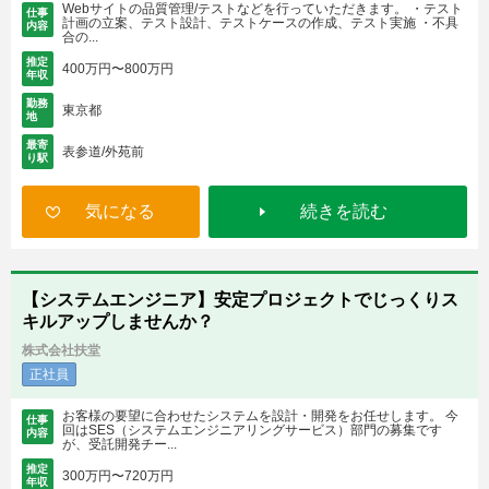
Webサイトの品質管理/テストなどを行っていただきます。 ・テスト
仕事
計画の立案、テスト設計、テストケースの作成、テスト実施 ・不具
内容
合の...
推定
400万円〜800万円
年収
勤務
東京都
地
最寄
表参道/外苑前
り駅
気になる
続きを読む
【システムエンジニア】安定プロジェクトでじっくりス
キルアップしませんか？
株式会社扶堂
正社員
お客様の要望に合わせたシステムを設計・開発をお任せします。 今
仕事
回はSES（システムエンジニアリングサービス）部門の募集です
内容
が、受託開発チー...
推定
300万円〜720万円
年収