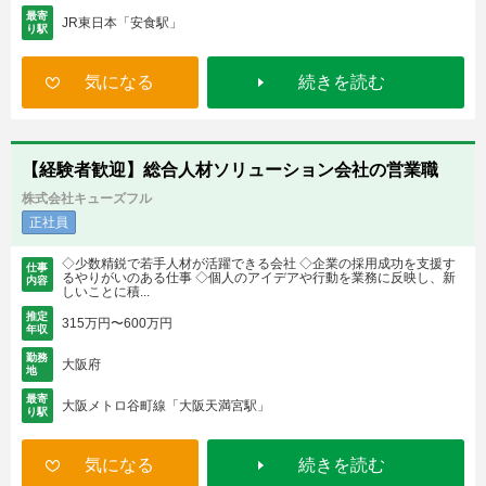
最寄
JR東日本「安食駅」
り駅
気になる
続きを読む
【経験者歓迎】総合人材ソリューション会社の営業職
株式会社キューズフル
正社員
◇少数精鋭で若手人材が活躍できる会社 ◇企業の採用成功を支援す
仕事
るやりがいのある仕事 ◇個人のアイデアや行動を業務に反映し、新
内容
しいことに積...
推定
315万円〜600万円
年収
勤務
大阪府
地
最寄
大阪メトロ谷町線「大阪天満宮駅」
り駅
気になる
続きを読む