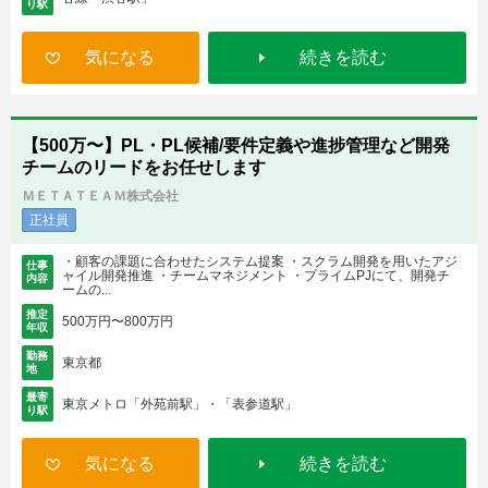
り駅
気になる
続きを読む
【500万〜】PL・PL候補/要件定義や進捗管理など開発
チームのリードをお任せします
ＭＥＴＡＴＥＡＭ株式会社
正社員
・顧客の課題に合わせたシステム提案 ・スクラム開発を用いたアジ
仕事
ャイル開発推進 ・チームマネジメント ・プライムPJにて、開発チ
内容
ームの...
推定
500万円〜800万円
年収
勤務
東京都
地
最寄
東京メトロ「外苑前駅」・「表参道駅」
り駅
気になる
続きを読む