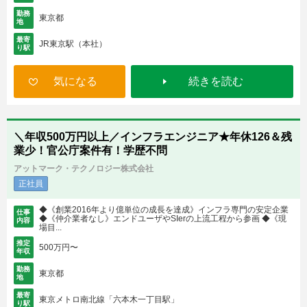
勤務
東京都
地
最寄
JR東京駅（本社）
り駅
気になる
続きを読む
＼年収500万円以上／インフラエンジニア★年休126＆残
業少！官公庁案件有！学歴不問
アットマーク・テクノロジー株式会社
正社員
◆《創業2016年より億単位の成長を達成》インフラ専門の安定企業
仕事
◆《仲介業者なし》エンドユーザやSIerの上流工程から参画 ◆《現
内容
場目...
推定
500万円〜
年収
勤務
東京都
地
最寄
東京メトロ南北線「六本木一丁目駅」
り駅