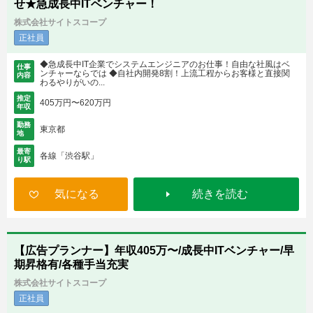
せ★急成長中ITベンチャー！
株式会社サイトスコープ
正社員
◆急成長中IT企業でシステムエンジニアのお仕事！自由な社風はベ
仕事
ンチャーならでは ◆自社内開発8割！上流工程からお客様と直接関
内容
わるやりがいの...
推定
405万円〜620万円
年収
勤務
東京都
地
最寄
各線「渋谷駅」
り駅
気になる
続きを読む
【広告プランナー】年収405万〜/成長中ITベンチャー/早
期昇格有/各種手当充実
株式会社サイトスコープ
正社員