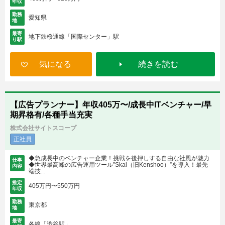
年収
勤務
愛知県
地
最寄
地下鉄桜通線「国際センター」駅
り駅
気になる
続きを読む
【広告プランナー】年収405万〜/成長中ITベンチャー/早
期昇格有/各種手当充実
株式会社サイトスコープ
正社員
◆急成長中のベンチャー企業！挑戦を後押しする自由な社風が魅力
仕事
◆世界最高峰の広告運用ツール”Skai（旧Kenshoo）”を導入！最先
内容
端技...
推定
405万円〜550万円
年収
勤務
東京都
地
最寄
各線「渋谷駅」