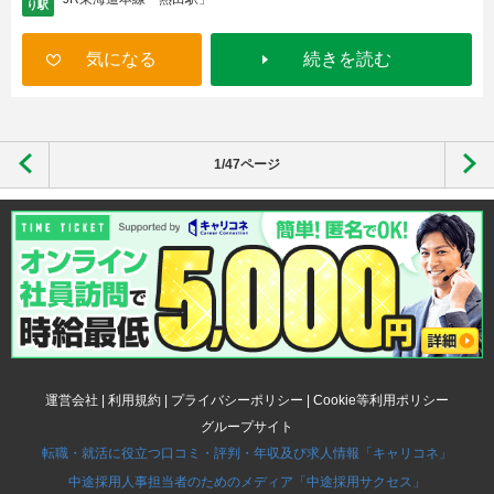
り駅
気になる
続きを読む
1/47ページ
運営会社
|
利用規約
|
プライバシーポリシー
|
Cookie等利用ポリシー
グループサイト
転職・就活に役立つ口コミ・評判・年収及び求人情報「キャリコネ」
中途採用人事担当者のためのメディア「中途採用サクセス」