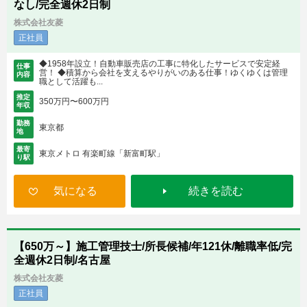
なし/完全週休2日制
株式会社友菱
正社員
◆1958年設立！自動車販売店の工事に特化したサービスで安定経
仕事
営！ ◆積算から会社を支えるやりがいのある仕事！ゆくゆくは管理
内容
職として活躍も...
推定
350万円〜600万円
年収
勤務
東京都
地
最寄
東京メトロ 有楽町線「新富町駅」
り駅
気になる
続きを読む
【650万～】施工管理技士/所長候補/年121休/離職率低/完
全週休2日制/名古屋
株式会社友菱
正社員