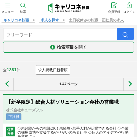
メニュー
検索
会員登録
ログイン
キャリコネ転職
求人を探す
土日祝休みの転職・正社員の求人
検索項目を開く
1381
全
件
1/47ページ
【新卒限定】総合人材ソリューション会社の営業職
株式会社キューズフル
正社員
◇未経験からの挑戦OK！未経験×若手人材が活躍できる会社 ◇企業
仕事
の採用成功を支援するやりがいのある仕事 ◇個人のアイデアや行動
内容
を業務に反...