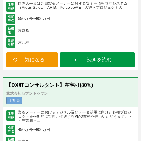
国内大手又は外資製薬メーカーに対する安全性情報管理システム
仕事
（Argus Safety、ARIS、Perceive/AE）の導入プロジェクトの...
内容
推定
550万円〜900万円
年収
勤務
東京都
地
最寄
恵比寿
り駅
気になる
続きを読む
【DX/ITコンサルタント】在宅可(80%)
株式会社セブントゥワン
正社員
製薬メーカーにおけるデジタル及びデータ活用に向けた各種プロジ
仕事
ェクトを横断的に管理、推進するPMO業務を担当いただきます。 ＜
内容
担当業務＞...
推定
450万円〜900万円
年収
勤務