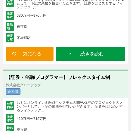
仕事
として、下記の業務を担当いただきます。 証券をはじめとするフィ
内容
ンテック（デ...
推定
630万円〜970万円
年収
勤務
東京都
地
最寄
茅場町駅
り駅
気になる
続きを読む
【証券・金融/プログラマー】フレックスタイム制
株式会社グローテック
正社員
おもにオンライン金融取引システムの開発/保守のプロジェクトのメ
仕事
ンバーとして、下記の業務を担当いただきます。 証券をはじめとす
内容
るフィンテック...
推定
410万円〜715万円
年収
勤務
東京都