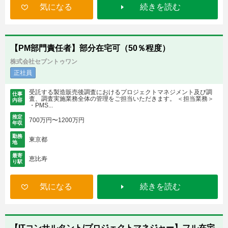
気になる
続きを読む
【PM部門責任者】部分在宅可（50％程度）
株式会社セブントゥワン
正社員
受託する製造販売後調査におけるプロジェクトマネジメント及び調
仕事
査、調査実施業務全体の管理をご担当いただきます。 ＜担当業務＞
内容
・PMS...
推定
700万円〜1200万円
年収
勤務
東京都
地
最寄
恵比寿
り駅
気になる
続きを読む
【ITコンサルタント/プロジェクトマネジャー】フル在宅