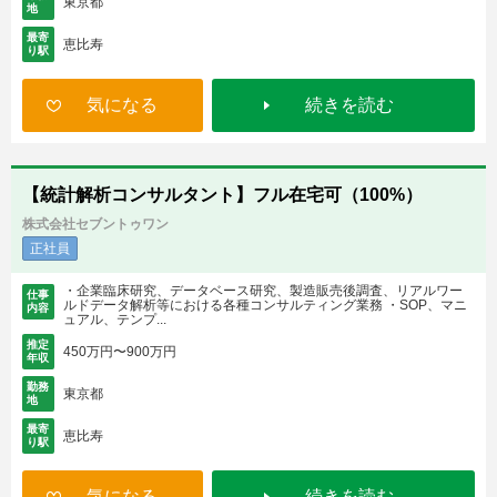
東京都
地
最寄
恵比寿
り駅
気になる
続きを読む
【統計解析コンサルタント】フル在宅可（100%）
株式会社セブントゥワン
正社員
・企業臨床研究、データベース研究、製造販売後調査、リアルワー
仕事
ルドデータ解析等における各種コンサルティング業務 ・SOP、マニ
内容
ュアル、テンプ...
推定
450万円〜900万円
年収
勤務
東京都
地
最寄
恵比寿
り駅
気になる
続きを読む