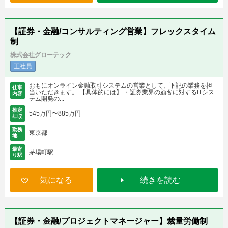
【証券・金融/コンサルティング営業】フレックスタイム
制
株式会社グローテック
正社員
おもにオンライン金融取引システムの営業として、下記の業務を担
仕事
当いただきます。 【具体的には】 ・証券業界の顧客に対するITシス
内容
テム開発の...
推定
545万円〜885万円
年収
勤務
東京都
地
最寄
茅場町駅
り駅
気になる
続きを読む
【証券・金融/プロジェクトマネージャー】裁量労働制