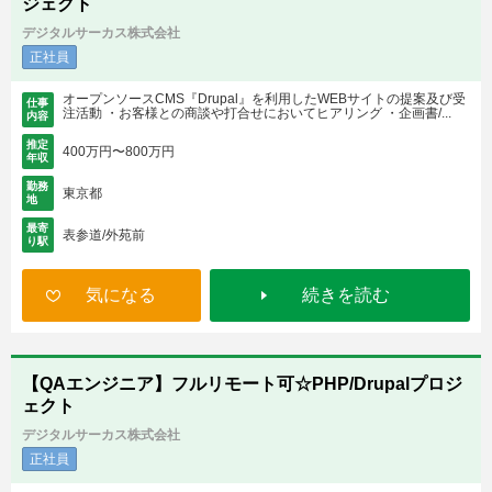
ジェクト
デジタルサーカス株式会社
正社員
オープンソースCMS『Drupal』を利用したWEBサイトの提案及び受
仕事
注活動 ・お客様との商談や打合せにおいてヒアリング ・企画書/...
内容
推定
400万円〜800万円
年収
勤務
東京都
地
最寄
表参道/外苑前
り駅
気になる
続きを読む
【QAエンジニア】フルリモート可☆PHP/Drupalプロジ
ェクト
デジタルサーカス株式会社
正社員