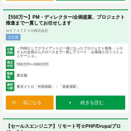
【550万〜】PM・ディレクター/企画提案、プロジェクト
推進まで一貫してお任せします
ＭＥＴＡＴＥＡＭ株式会社
正社員
・PdMとしてクライアントと一体になったプロジェクト推進 ・シス
仕事
テムの企画からグロースまで一貫してリード ・お客様と日々コミュ
内容
ニケーショ...
推定
550万円〜1000万円
年収
勤務
東京都
地
最寄
東京メトロ「外苑前駅」・「表参道駅」
り駅
気になる
続きを読む
【セールスエンジニア】リモート可☆PHP/Drupalプロ