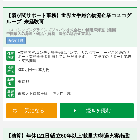
【霞が関サポート事務】世界大手総合物流企業コスコグ
ループ_未経験可
コスコシッピングラインズジャパン株式会社 中國遠洋海運（集團）
中国最大の海運・物流・貿易・造船の総合企業集団
契約社員
■業務内容:コンテナ管理部において、カスタマーサービス関連のサ
仕事
ポート業務全般を担当していただきます。 ・受発注のサポート業務
内容
・支払関連...
推定
300万円〜500万円
年収
勤務
東京都
地
最寄
東京メトロ銀座線 「虎ノ門」駅
り駅
気になる
続きを読む
【積算】年休121日/設立60年以上/裁量大/待遇充実/転勤