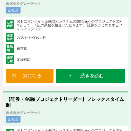
株式会社グローテック
正社員
おもにオンライン金融取引システムの開発/保守のプロジェクトのP
仕事
Mとして、下記の業務を担当いただきます。 証券をはじめとするフ
内容
ィンテック（デ...
推定
670万円〜990万円
年収
勤務
東京都
地
最寄
茅場町駅
り駅
気になる
続きを読む
【証券・金融/プロジェクトリーダー】フレックスタイム
制
株式会社グローテック
正社員
おもにオンライン金融取引システムの開発/保守のプロジェクトのPL