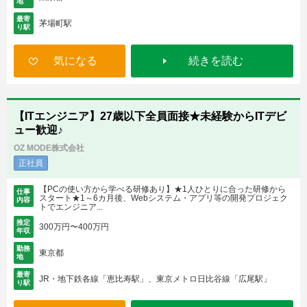
地
最寄
茅場町駅
り駅
気になる
続きを読む
【ITエンジニア】27歳以下全員面接★未経験からITデビ
ュー歓迎♪
OZ MODE株式会社
正社員
【PCの使い方から学べる研修あり】★1人ひとりに合った研修から
仕事
スタート★1～6カ月後、Webシステム・アプリ等の開発プロジェク
内容
トでエンジニア...
推定
300万円〜400万円
年収
勤務
東京都
地
最寄
JR・地下鉄各線「恵比寿駅」、東京メトロ日比谷線「広尾駅」
り駅