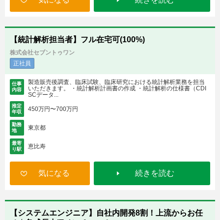
【統計解析担当者】フル在宅可(100%)
株式会社セブントゥワン
正社員
製造販売後調査、臨床試験、臨床研究における統計解析業務を担当
仕事
いただきます。 ・統計解析計画書の作成 ・統計解析の仕様書（CDI
内容
SCデータ...
推定
450万円〜700万円
年収
勤務
東京都
地
最寄
恵比寿
り駅
気になる
続きを読む
【システムエンジニア】自社内開発8割！上流からお任