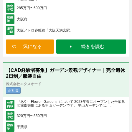
推定
285万円〜600万円
年収
勤務
大阪府
地
最寄
大阪メトロ谷町線「大阪天満宮駅」
り駅
気になる
続きを読む
【CAD経験者募集】ガーデン景観デザイナー｜完全週休
2日制／服装自由
株式会社エクスオード
正社員
『あや Flower Garden』について 2023年春にオープンした千葉県
仕事
印旛郡栄町にある里山ガーデンです。 里山ガーデンでは、...
内容
推定
320万円〜350万円
年収
勤務
千葉県
地