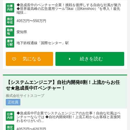
◆急成長中のベンチャー企業！挑戦を後押しする自由な社風が魅力
仕事
◆世界最高峰の広告運用ツール”Skai（旧Kenshoo）”を導入！最先
内容
端技...
推定
405万円〜550万円
年収
勤務
愛知県
地
最寄
地下鉄桜通線「国際センター」駅
り駅
気になる
続きを読む
【システムエンジニア】自社内開発8割！上流からお任
せ★急成長中ITベンチャー！
株式会社サイトスコープ
正社員
◆急成長中IT企業でシステムエンジニアのお仕事！自由な社風はベ
仕事
ンチャーならでは ◆自社内開発8割！上流工程からお客様と直接関
内容
わるやりがいの...
推定
405万円〜620万円