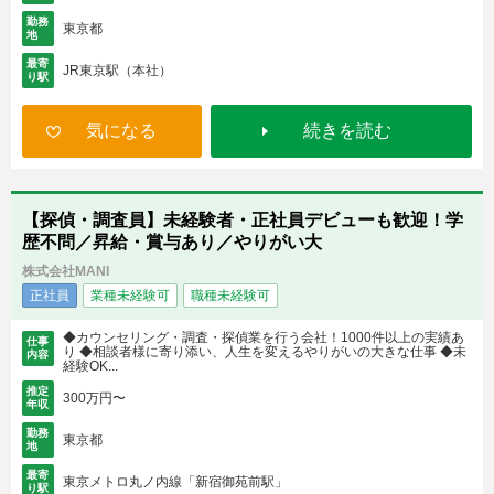
勤務
東京都
地
最寄
JR東京駅（本社）
り駅
気になる
続きを読む
【探偵・調査員】未経験者・正社員デビューも歓迎！学
歴不問／昇給・賞与あり／やりがい大
株式会社MANI
正社員
業種未経験可
職種未経験可
◆カウンセリング・調査・探偵業を行う会社！1000件以上の実績あ
仕事
り ◆相談者様に寄り添い、人生を変えるやりがいの大きな仕事 ◆未
内容
経験OK...
推定
300万円〜
年収
勤務
東京都
地
最寄
東京メトロ丸ノ内線「新宿御苑前駅」
り駅