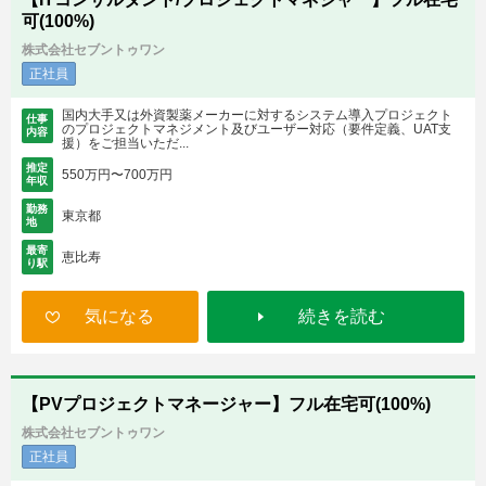
可(100%)
株式会社セブントゥワン
正社員
国内大手又は外資製薬メーカーに対するシステム導入プロジェクト
仕事
のプロジェクトマネジメント及びユーザー対応（要件定義、UAT支
内容
援）をご担当いただ...
推定
550万円〜700万円
年収
勤務
東京都
地
最寄
恵比寿
り駅
気になる
続きを読む
【PVプロジェクトマネージャー】フル在宅可(100%)
株式会社セブントゥワン
正社員