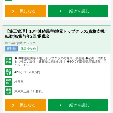
気になる
続きを読む
【施工管理】10年連続黒字/地元トップクラス/資格支援/
転勤無/賞与年2回/退職金
株式会社共和エレック
正社員
残業少なめ
◆10年連続黒字＆地元トップクラスの電気工事会社 ◆公共・民間と
仕事
もに幅広い設備・建築物に携われる！ ◆30代で部長登用実績有！ス
内容
キル・や...
推定
420万円〜700万円
年収
勤務
埼玉県
地
最寄
東武東上線「川越駅」
り駅
気になる
続きを読む