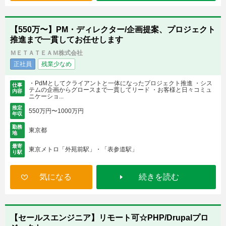
【550万〜】PM・ディレクター/企画提案、プロジェクト
推進まで一貫してお任せします
ＭＥＴＡＴＥＡＭ株式会社
正社員
残業少なめ
・PdMとしてクライアントと一体になったプロジェクト推進 ・シス
仕事
テムの企画からグロースまで一貫してリード ・お客様と日々コミュ
内容
ニケーショ...
推定
550万円〜1000万円
年収
勤務
東京都
地
最寄
東京メトロ「外苑前駅」・「表参道駅」
り駅
気になる
続きを読む
【セールスエンジニア】リモート可☆PHP/Drupalプロ