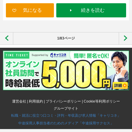
気になる
続きを読む
1/83ページ
運営会社
|
利用規約
|
プライバシーポリシー
|
Cookie等利用ポリシー
グループサイト
転職・就活に役立つ口コミ・評判・年収及び求人情報「キャリコネ」
中途採用人事担当者のためのメディア「中途採用サクセス」