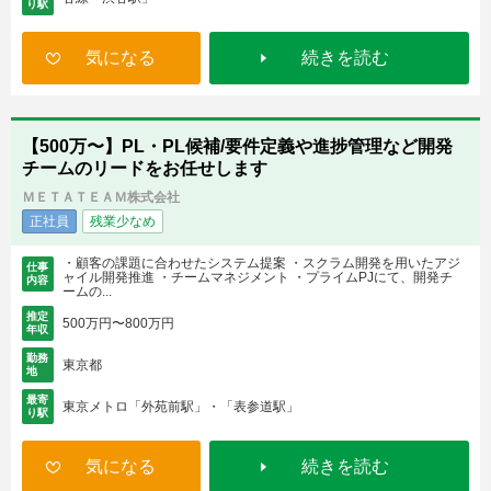
り駅
気になる
続きを読む
【500万〜】PL・PL候補/要件定義や進捗管理など開発
チームのリードをお任せします
ＭＥＴＡＴＥＡＭ株式会社
正社員
残業少なめ
・顧客の課題に合わせたシステム提案 ・スクラム開発を用いたアジ
仕事
ャイル開発推進 ・チームマネジメント ・プライムPJにて、開発チ
内容
ームの...
推定
500万円〜800万円
年収
勤務
東京都
地
最寄
東京メトロ「外苑前駅」・「表参道駅」
り駅
気になる
続きを読む