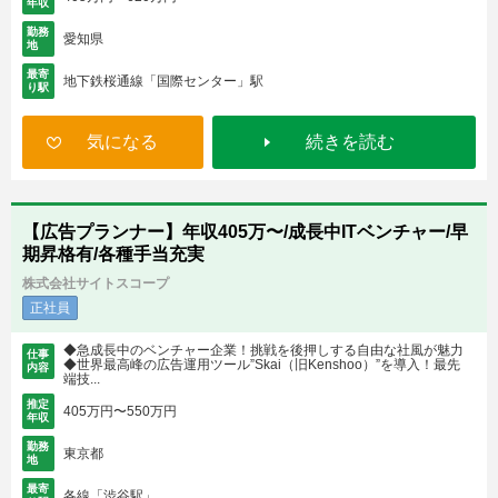
年収
勤務
愛知県
地
最寄
地下鉄桜通線「国際センター」駅
り駅
気になる
続きを読む
【広告プランナー】年収405万〜/成長中ITベンチャー/早
期昇格有/各種手当充実
株式会社サイトスコープ
正社員
◆急成長中のベンチャー企業！挑戦を後押しする自由な社風が魅力
仕事
◆世界最高峰の広告運用ツール”Skai（旧Kenshoo）”を導入！最先
内容
端技...
推定
405万円〜550万円
年収
勤務
東京都
地
最寄
各線「渋谷駅」