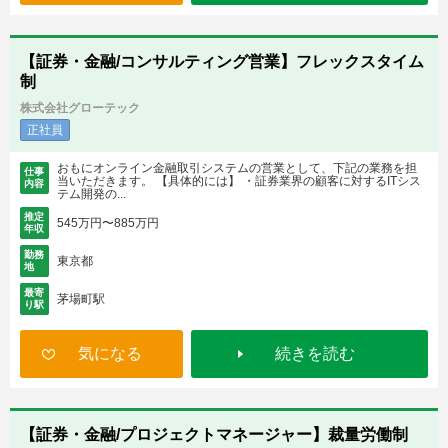
【証券・金融/コンサルティング営業】フレックスタイム
制
株式会社グローテック
正社員
おもにオンライン金融取引システムの営業として、下記の業務を担
仕事
当いただきます。 【具体的には】 ・証券業界の顧客に対するITシス
内容
テム開発の...
推定
545万円〜885万円
年収
勤務
東京都
地
最寄
茅場町駅
り駅
気になる
続きを読む
【証券・金融/プロジェクトマネージャー】裁量労働制