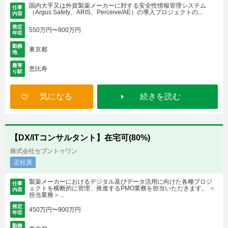
国内大手又は外資製薬メーカーに対する安全性情報管理システム
仕事
（Argus Safety、ARIS、Perceive/AE）の導入プロジェクトの...
内容
推定
550万円〜900万円
年収
勤務
東京都
地
最寄
恵比寿
り駅
気になる
続きを読む
【DX/ITコンサルタント】在宅可(80%)
株式会社セブントゥワン
正社員
製薬メーカーにおけるデジタル及びデータ活用に向けた各種プロジ
仕事
ェクトを横断的に管理、推進するPMO業務を担当いただきます。 ＜
内容
担当業務＞...
推定
450万円〜900万円
年収
勤務