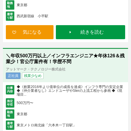
勤務
東京都
地
最寄
西武新宿線 小平駅
り駅
気になる
続きを読む
＼年収500万円以上／インフラエンジニア★年休126＆残
業少！官公庁案件有！学歴不問
アットマーク・テクノロジー株式会社
正社員
残業少なめ
◆《創業2016年より億単位の成長を達成》インフラ専門の安定企業
仕事
◆《仲介業者なし》エンドユーザやSIerの上流工程から参画 ◆《現
内容
場目...
推定
500万円〜
年収
勤務
東京都
地
最寄
東京メトロ南北線「六本木一丁目駅」
り駅