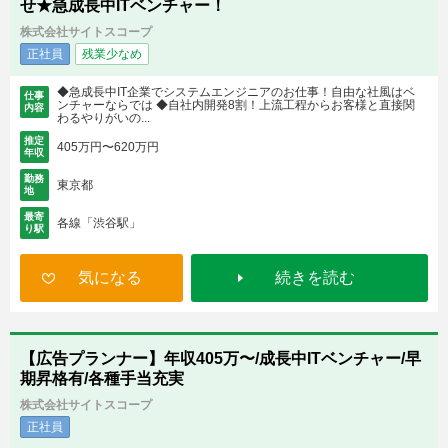
せ★急成長中ITベンチャー！
株式会社サイトスコープ
正社員
残業少なめ
◆急成長中IT企業でシステムエンジニアのお仕事！自由な社風はベ
仕事
ンチャーならでは ◆自社内開発8割！上流工程からお客様と直接関
内容
わるやりがいの...
推定
405万円〜620万円
年収
勤務
東京都
地
最寄
各線「渋谷駅」
り駅
気になる
続きを読む
【広告プランナー】年収405万〜/成長中ITベンチャー/早
期昇格有/各種手当充実
株式会社サイトスコープ
正社員