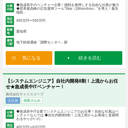
◆急成長中のベンチャー企業！挑戦を後押しする自由な社風が魅力
仕事
◆世界最高峰の広告運用ツール”Skai（旧Kenshoo）”を導入！最先
内容
端技...
推定
405万円〜550万円
年収
勤務
愛知県
地
最寄
地下鉄桜通線「国際センター」駅
り駅
気になる
続きを読む
【システムエンジニア】自社内開発8割！上流からお任
せ★急成長中ITベンチャー！
株式会社サイトスコープ
正社員
残業少なめ
◆急成長中IT企業でシステムエンジニアのお仕事！自由な社風はベ
仕事
ンチャーならでは ◆自社内開発8割！上流工程からお客様と直接関
内容
わるやりがいの...
推定
405万円〜620万円