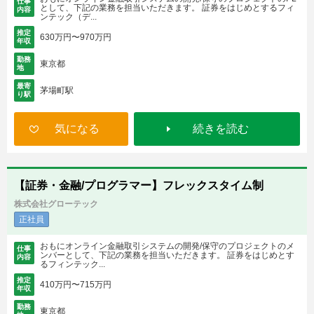
仕事
として、下記の業務を担当いただきます。 証券をはじめとするフィ
内容
ンテック（デ...
推定
630万円〜970万円
年収
勤務
東京都
地
最寄
茅場町駅
り駅
気になる
続きを読む
【証券・金融/プログラマー】フレックスタイム制
株式会社グローテック
正社員
おもにオンライン金融取引システムの開発/保守のプロジェクトのメ
仕事
ンバーとして、下記の業務を担当いただきます。 証券をはじめとす
内容
るフィンテック...
推定
410万円〜715万円
年収
勤務
東京都