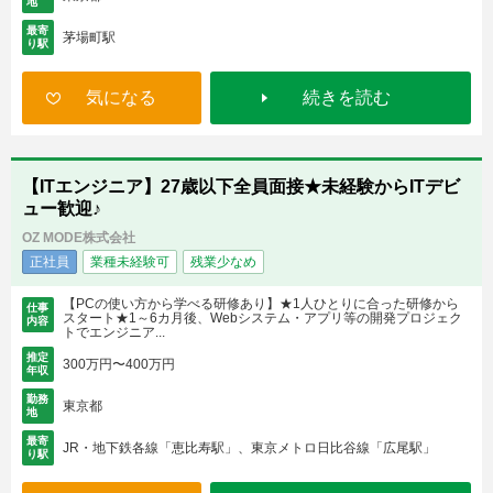
地
最寄
茅場町駅
り駅
気になる
続きを読む
【ITエンジニア】27歳以下全員面接★未経験からITデビ
ュー歓迎♪
OZ MODE株式会社
正社員
業種未経験可
残業少なめ
【PCの使い方から学べる研修あり】★1人ひとりに合った研修から
仕事
スタート★1～6カ月後、Webシステム・アプリ等の開発プロジェク
内容
トでエンジニア...
推定
300万円〜400万円
年収
勤務
東京都
地
最寄
JR・地下鉄各線「恵比寿駅」、東京メトロ日比谷線「広尾駅」
り駅