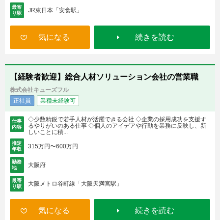
最寄
JR東日本「安食駅」
り駅
気になる
続きを読む
【経験者歓迎】総合人材ソリューション会社の営業職
株式会社キューズフル
正社員
業種未経験可
◇少数精鋭で若手人材が活躍できる会社 ◇企業の採用成功を支援す
仕事
るやりがいのある仕事 ◇個人のアイデアや行動を業務に反映し、新
内容
しいことに積...
推定
315万円〜600万円
年収
勤務
大阪府
地
最寄
大阪メトロ谷町線「大阪天満宮駅」
り駅
気になる
続きを読む