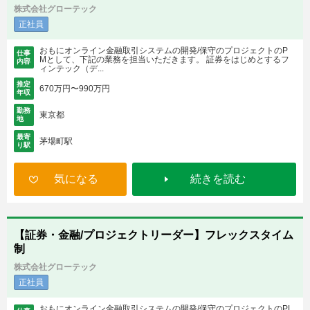
株式会社グローテック
正社員
おもにオンライン金融取引システムの開発/保守のプロジェクトのP
仕事
Mとして、下記の業務を担当いただきます。 証券をはじめとするフ
内容
ィンテック（デ...
推定
670万円〜990万円
年収
勤務
東京都
地
最寄
茅場町駅
り駅
気になる
続きを読む
【証券・金融/プロジェクトリーダー】フレックスタイム
制
株式会社グローテック
正社員
おもにオンライン金融取引システムの開発/保守のプロジェクトのPL