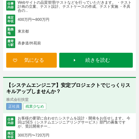
Webサイトの品質管理/テストなどを行っていただきます。 ・テスト
仕事
計画の立案、テスト設計、テストケースの作成、テスト実施 ・不具
内容
合の...
推定
400万円〜800万円
年収
勤務
東京都
地
最寄
表参道/外苑前
り駅
気になる
続きを読む
【システムエンジニア】安定プロジェクトでじっくりス
キルアップしませんか？
株式会社扶堂
正社員
残業少なめ
お客様の要望に合わせたシステムを設計・開発をお任せします。 今
仕事
回はSES（システムエンジニアリングサービス）部門の募集です
内容
が、受託開発チー...
推定
300万円〜720万円
年収