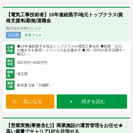
【電気工事技術者】10年連続黒字/地元トップクラス/資
格支援/転勤無/退職金
株式会社共和エレック
正社員
残業少なめ
◆10年連続黒字＆地元トップクラスの電気工事会社 ◆残業「ゼロ」
仕事
の働き方を推奨！メリハリのある働き方 ◆20～30代の若手活躍中！
内容
幅広い...
推定
350万円〜630万円
年収
勤務
埼玉県
地
最寄
東武東上線「川越駅」
り駅
気になる
続きを読む
【営業実務(事務含む)】商業施設の運営管理をお任せ★
高い裁量でキャリアUPを目指せる