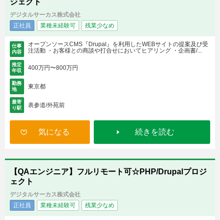
ジェクト
デジタルサーカス株式会社
正社員
業種未経験可
残業少なめ
オープンソースCMS『Drupal』を利用したWEBサイトの提案及び受
仕事
注活動 ・お客様との商談や打合せにおいてヒアリング ・企画書/...
内容
推定
400万円〜800万円
年収
勤務
東京都
地
最寄
表参道/外苑前
り駅
気になる
続きを読む
【QAエンジニア】フルリモート可☆PHP/Drupalプロジ
ェクト
デジタルサーカス株式会社
正社員
業種未経験可
残業少なめ