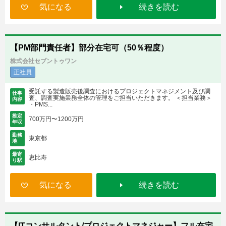
気になる
続きを読む
【PM部門責任者】部分在宅可（50％程度）
株式会社セブントゥワン
正社員
受託する製造販売後調査におけるプロジェクトマネジメント及び調
仕事
査、調査実施業務全体の管理をご担当いただきます。 ＜担当業務＞
内容
・PMS...
推定
700万円〜1200万円
年収
勤務
東京都
地
最寄
恵比寿
り駅
気になる
続きを読む
【ITコンサルタント/プロジェクトマネジャー】フル在宅