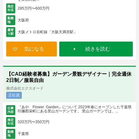
推定
285万円〜600万円
年収
勤務
大阪府
地
最寄
大阪メトロ谷町線「大阪天満宮駅」
り駅
気になる
続きを読む
【CAD経験者募集】ガーデン景観デザイナー｜完全週休
2日制／服装自由
株式会社エクスオード
正社員
『あや Flower Garden』について 2023年春にオープンした千葉県
仕事
印旛郡栄町にある里山ガーデンです。 里山ガーデンでは、...
内容
推定
320万円〜350万円
年収
勤務
千葉県
地