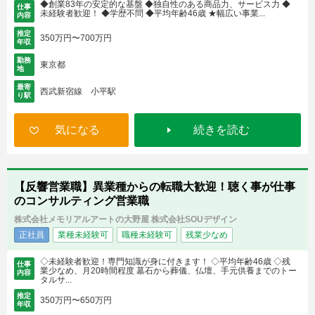
◆創業83年の安定的な基盤 ◆独自性のある商品力、サービス力 ◆
仕事
未経験者歓迎！ ◆学歴不問 ◆平均年齢46歳 ★幅広い事業...
内容
推定
350万円〜700万円
年収
勤務
東京都
地
最寄
西武新宿線 小平駅
り駅
気になる
続きを読む
【反響営業職】異業種からの転職大歓迎！聴く事が仕事
のコンサルティング営業職
株式会社メモリアルアートの大野屋 株式会社SOUデザイン
正社員
業種未経験可
職種未経験可
残業少なめ
◇未経験者歓迎！専門知識が身に付きます！ ◇平均年齢46歳 ◇残
仕事
業少なめ、月20時間程度 墓石から葬儀、仏壇、手元供養までのトー
内容
タルサ...
推定
350万円〜650万円
年収