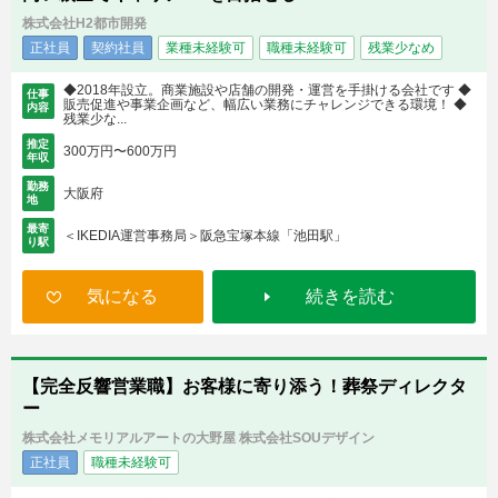
株式会社H2都市開発
正社員
契約社員
業種未経験可
職種未経験可
残業少なめ
◆2018年設立。商業施設や店舗の開発・運営を手掛ける会社です ◆
仕事
販売促進や事業企画など、幅広い業務にチャレンジできる環境！ ◆
内容
残業少な...
推定
300万円〜600万円
年収
勤務
大阪府
地
最寄
＜IKEDIA運営事務局＞阪急宝塚本線「池田駅」
り駅
気になる
続きを読む
【完全反響営業職】お客様に寄り添う！葬祭ディレクタ
ー
株式会社メモリアルアートの大野屋 株式会社SOUデザイン
正社員
職種未経験可