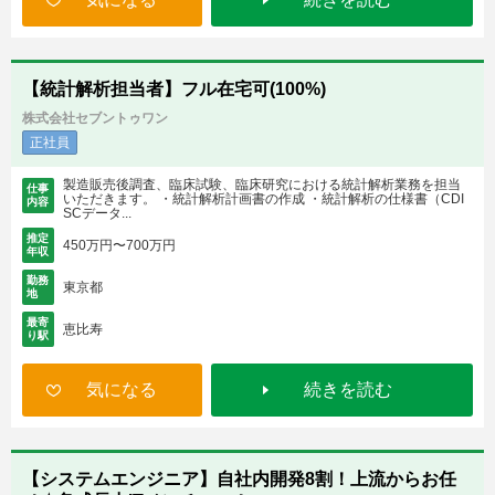
【統計解析担当者】フル在宅可(100%)
株式会社セブントゥワン
正社員
製造販売後調査、臨床試験、臨床研究における統計解析業務を担当
仕事
いただきます。 ・統計解析計画書の作成 ・統計解析の仕様書（CDI
内容
SCデータ...
推定
450万円〜700万円
年収
勤務
東京都
地
最寄
恵比寿
り駅
気になる
続きを読む
【システムエンジニア】自社内開発8割！上流からお任