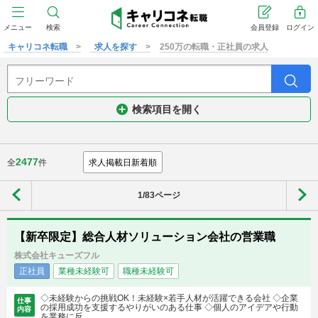
メニュー
検索
会員登録
ログイン
キャリコネ転職
求人を探す
250万の転職・正社員の求人
検索項目を開く
2477
全
件
1/83ページ
【新卒限定】総合人材ソリューション会社の営業職
株式会社キューズフル
正社員
業種未経験可
職種未経験可
◇未経験からの挑戦OK！未経験×若手人材が活躍できる会社 ◇企業
仕事
の採用成功を支援するやりがいのある仕事 ◇個人のアイデアや行動
内容
を業務に反...