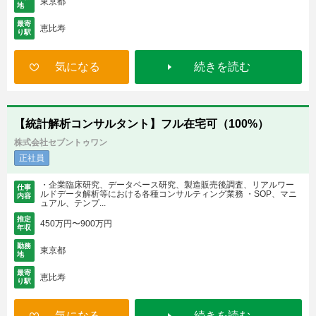
東京都
地
最寄
恵比寿
り駅
気になる
続きを読む
【統計解析コンサルタント】フル在宅可（100%）
株式会社セブントゥワン
正社員
・企業臨床研究、データベース研究、製造販売後調査、リアルワー
仕事
ルドデータ解析等における各種コンサルティング業務 ・SOP、マニ
内容
ュアル、テンプ...
推定
450万円〜900万円
年収
勤務
東京都
地
最寄
恵比寿
り駅
気になる
続きを読む