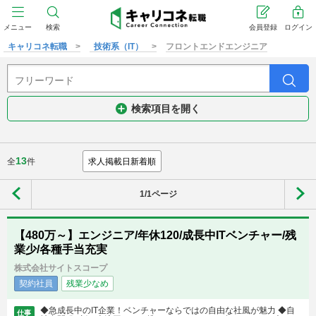
メニュー
検索
会員登録
ログイン
キャリコネ転職
技術系（IT）
フロントエンドエンジニア
検索項目を開く
13
全
件
1/1ページ
【480万～】エンジニア/年休120/成長中ITベンチャー/残
業少/各種手当充実
株式会社サイトスコープ
契約社員
残業少なめ
◆急成長中のIT企業！ベンチャーならではの自由な社風が魅力 ◆自
仕事