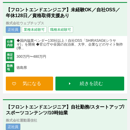
【フロントエンドエンジニア】未経験OK／自社OSS／
年休128⽇／資格取得支援あり
株式会社ウェブチップス
正社員
業種未経験可
職種未経験可
◆国内協業ベンダー130社以上！自社OSS「SHIRASAGI(シラサ
仕事
ギ)」を開発 ◆官公庁や全国の自治体、大学、企業などのサイト制作
内容
(導...
推定
300万円〜480万円
年収
勤務
徳島県
地
気になる
続きを読む
【フロントエンドエンジニア】自社勤務/スタートアップ/
スポーツコンテンツ/10時始業
株式会社運動通信社
正社員