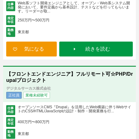
Web系ソフト開発エンジニアとして、オープン・Web系システム開
仕事
発において、要件定義から基本設計、テストなどを行ってもらいま
内容
す。リーダーが取...
推定
250万円〜500万円
年収
勤務
東京都
地
気になる
続きを読む
【フロントエンドエンジニア】フルリモート可☆PHP/Dr
upalプロジェクト
デジタルサーカス株式会社
正社員
業種未経験可
オープンソースCMS『Drupal』を活用したWeb構築に伴うWebサイ
仕事
トのCSS/HTML/JavaScriptの設計・制作・開発業務を行...
内容
推定
400万円〜800万円
年収
勤務
東京都
地