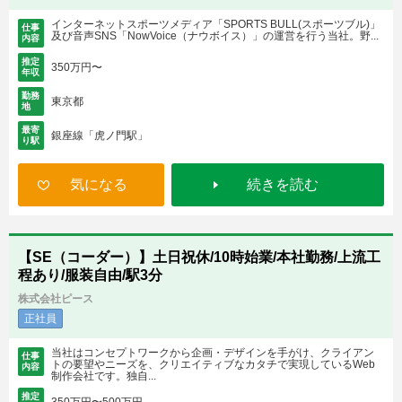
インターネットスポーツメディア「SPORTS BULL(スポーツブル)」
仕事
及び音声SNS「NowVoice（ナウボイス）」の運営を行う当社。野...
内容
推定
350万円〜
年収
勤務
東京都
地
最寄
銀座線「虎ノ門駅」
り駅
気になる
続きを読む
【SE（コーダー）】土日祝休/10時始業/本社勤務/上流工
程あり/服装自由/駅3分
株式会社ピース
正社員
当社はコンセプトワークから企画・デザインを手がけ、クライアン
仕事
トの要望やニーズを、クリエイティブなカタチで実現しているWeb
内容
制作会社です。独自...
推定
350万円〜500万円