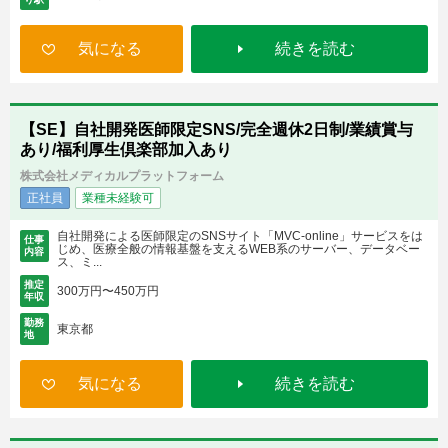
気になる
続きを読む
【SE】自社開発医師限定SNS/完全週休2日制/業績賞与
あり/福利厚生倶楽部加入あり
株式会社メディカルプラットフォーム
正社員
業種未経験可
自社開発による医師限定のSNSサイト「MVC-online」サービスをは
仕事
じめ、医療全般の情報基盤を支えるWEB系のサーバー、データベー
内容
ス、ミ...
推定
300万円〜450万円
年収
勤務
東京都
地
気になる
続きを読む