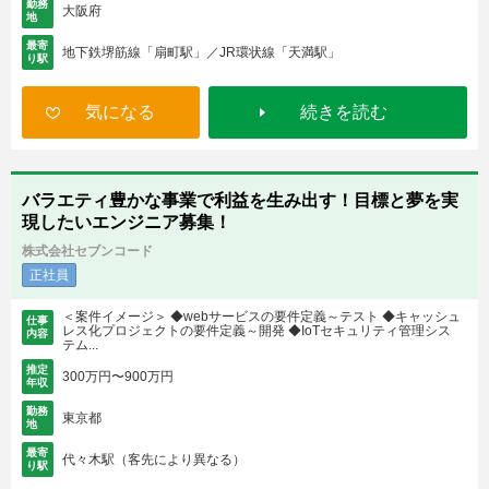
勤務
大阪府
地
最寄
地下鉄堺筋線「扇町駅」／JR環状線「天満駅」
り駅
気になる
続きを読む
バラエティ豊かな事業で利益を生み出す！目標と夢を実
現したいエンジニア募集！
株式会社セブンコード
正社員
＜案件イメージ＞ ◆webサービスの要件定義～テスト ◆キャッシュ
仕事
レス化プロジェクトの要件定義～開発 ◆IoTセキュリティ管理シス
内容
テム...
推定
300万円〜900万円
年収
勤務
東京都
地
最寄
代々木駅（客先により異なる）
り駅