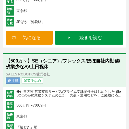
年収
勤務
東京都
地
最寄
JRほか「池袋駅」
り駅
気になる
続きを読む
【500万～】SE（シニア）/フレックス/ほぼ自社内勤務/
残業少なめ/土日祝休
SALES ROBOTICS株式会社
正社員
残業少なめ
◆仕事内容 営業支援サービス/プライム受託案件をはじめとした Bto
仕事
BtoCのweb業務システムの 設計・実装・運用などを、ご経験に応...
内容
推定
500万円〜700万円
年収
勤務
東京都
地
最寄
「勝どき」駅
り駅