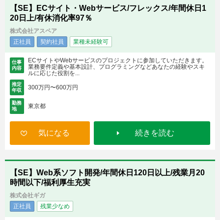
【SE】ECサイト・Webサービス/フレックス/年間休日1
20日上/有休消化率97％
株式会社アスペア
正社員
契約社員
業種未経験可
ECサイトやWebサービスのプロジェクトに参加していただきます。
仕事
業務要件定義や基本設計、プログラミングなどあなたの経験やスキ
内容
ルに応じた役割を...
推定
300万円〜600万円
年収
勤務
東京都
地
気になる
続きを読む
【SE】Web系ソフト開発/年間休日120日以上/残業月20
時間以下/福利厚生充実
株式会社ギガ
正社員
残業少なめ