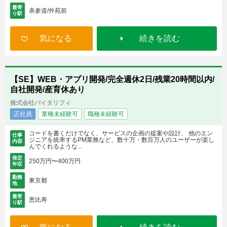
最寄
表参道/外苑前
り駅
気になる
続きを読む
【SE】WEB・アプリ開発/完全週休2日/残業20時間以内/
自社開発/産育休あり
株式会社バイタリフィ
正社員
業種未経験可
職種未経験可
コードを書くだけでなく、サービスの企画の提案や設計、 他のエン
仕事
ジニアを統率するPM業務など、数十万・数百万人のユーザーが楽し
内容
んでくれるような...
推定
250万円〜400万円
年収
勤務
東京都
地
最寄
恵比寿
り駅