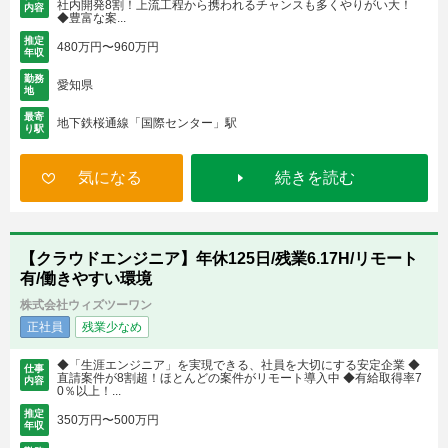
社内開発8割！上流工程から携われるチャンスも多くやりがい大！
内容
◆豊富な案...
推定
480万円〜960万円
年収
勤務
愛知県
地
最寄
地下鉄桜通線「国際センター」駅
り駅
気になる
続きを読む
【クラウドエンジニア】年休125日/残業6.17H/リモート
有/働きやすい環境
株式会社ウィズツーワン
正社員
残業少なめ
◆「生涯エンジニア」を実現できる、社員を大切にする安定企業 ◆
仕事
直請案件が8割超！ほとんどの案件がリモート導入中 ◆有給取得率7
内容
0％以上！...
推定
350万円〜500万円
年収