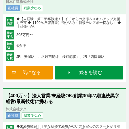
日本住建株式会社
正社員
残業少なめ
◆【未経験・第二新卒歓迎！】イチからの指導＆スキルアップ支援
仕事
も充実 ◆【100％反響営業】飛び込み・新規テレアポ一切なし！ ◆
内容
【頑張りが...
推定
305万円〜
年収
勤務
愛知県
地
最寄
JR「安城駅」、名鉄西尾線「桜町前駅」、JR「西岡崎駅」
り駅
気になる
続きを読む
【400万～】法人営業/未経験OK/創業30年/7期連続黒字
経営/最新技術に携わる
株式会社タクト
正社員
残業少なめ
◆未経験歓迎！丁寧な研修で経験がない方も安心のスタートが可能
仕事