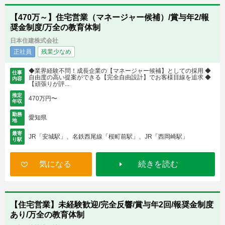
【470万～】住宅営業（マネージャー候補）/賞与年2/報
奨金制度/万全の教育体制
日本住建株式会社
正社員
残業少なめ
◆業界経験不問！成長企業の【マネージャー候補】としての採用 ◆
仕事
自由度の高い提案ができる【完全自由設計】でお客様目線を追求 ◆
内容
【頑張りが評...
推定
470万円〜
年収
勤務
愛知県
地
最寄
JR「安城駅」、名鉄西尾線「桜町前駅」、JR「西岡崎駅」
り駅
気になる
続きを読む
【住宅営業】未経験歓迎/完全反響/賞与年2回/報奨金制度
あり/万全の教育体制