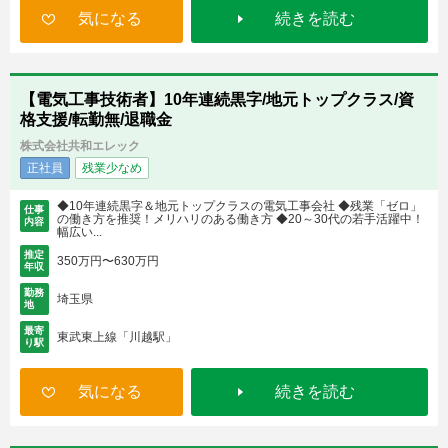
気になる
続きを読む
【電気工事技術者】10年連続黒字/地元トップクラス/資
格支援/転勤無/退職金
株式会社共和エレック
正社員
残業少なめ
◆10年連続黒字＆地元トップクラスの電気工事会社 ◆残業「ゼロ」
仕事
の働き方を推奨！メリハリのある働き方 ◆20～30代の若手活躍中！
内容
幅広い...
推定
350万円〜630万円
年収
勤務
埼玉県
地
最寄
東武東上線「川越駅」
り駅
気になる
続きを読む