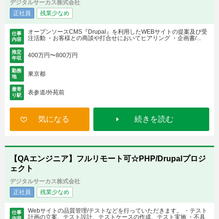
デジタルサーカス株式会社
正社員
残業少なめ
オープンソースCMS『Drupal』を利用したWEBサイトの提案及び受
仕事
注活動 ・お客様との商談や打合せにおいてヒアリング ・企画書/...
内容
推定
400万円〜800万円
年収
勤務
東京都
地
最寄
表参道/外苑前
り駅
気になる
続きを読む
【QAエンジニア】フルリモート可☆PHP/Drupalプロジ
ェクト
デジタルサーカス株式会社
正社員
残業少なめ
Webサイトの品質管理/テストなどを行っていただきます。 ・テスト
仕事
計画の立案、テスト設計、テストケースの作成、テスト実施 ・不具
内容