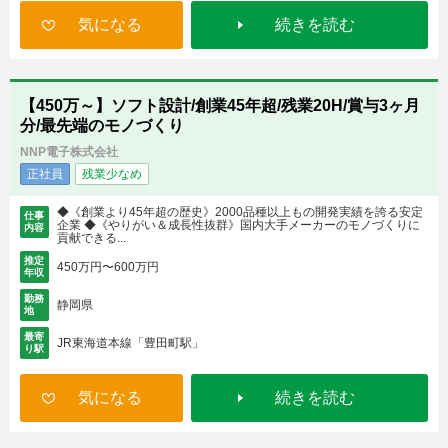
気になる
続きを読む
【450万～】ソフト設計/創業45年超/残業20H/賞与3ヶ月
分/最先端のモノづくり
NNP電子株式会社
正社員
残業少なめ
◆《創業より45年超の歴史》2000品種以上もの開発実績を誇る安定
仕事
企業 ◆《やりがい＆成長性抜群》国内大手メーカーのモノづくりに
内容
貢献できる...
推定
450万円〜600万円
年収
勤務
静岡県
地
最寄
JR東海道本線「豊田町駅」
り駅
気になる
続きを読む