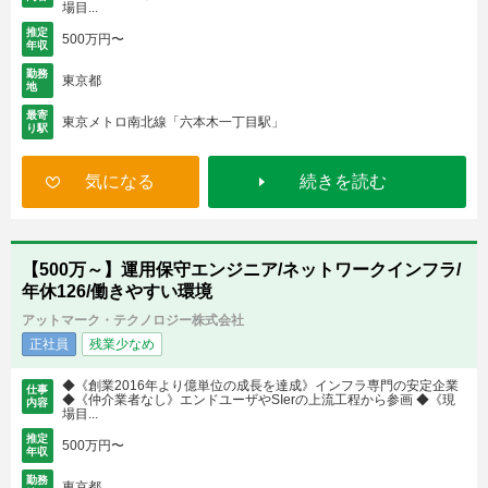
場目...
推定
500万円〜
年収
勤務
東京都
地
最寄
東京メトロ南北線「六本木一丁目駅」
り駅
気になる
続きを読む
【500万～】運用保守エンジニア/ネットワークインフラ/
年休126/働きやすい環境
アットマーク・テクノロジー株式会社
正社員
残業少なめ
◆《創業2016年より億単位の成長を達成》インフラ専門の安定企業
仕事
◆《仲介業者なし》エンドユーザやSIerの上流工程から参画 ◆《現
内容
場目...
推定
500万円〜
年収
勤務
東京都