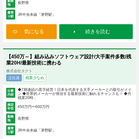
勤務
長野県
地
最寄
JR中央本線「茅野駅」
り駅
気になる
続きを読む
【450万～】組み込みソフトウェア設計/大手案件多数/残
業20H/最新技術に携わる
株式会社タクト
正社員
残業少なめ
◆7期連続の黒字経営！日本を代表する大手メーカーとの取引がメイ
仕事
ン ◆世界的メーカーが発信する最新技術に触れるチャンスも！ ◆月
内容
残業20時...
推定
450万円〜600万円
年収
勤務
長野県
地
最寄
JR中央本線「茅野駅」
り駅