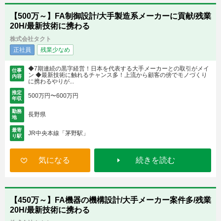
【500万～】FA制御設計/大手製造系メーカーに貢献/残業
20H/最新技術に携わる
株式会社タクト
正社員
残業少なめ
◆7期連続の黒字経営！日本を代表する大手メーカーとの取引がメイ
仕事
ン ◆最新技術に触れるチャンス多！上流から顧客の傍でモノづくり
内容
に携わるやりが...
推定
500万円〜600万円
年収
勤務
長野県
地
最寄
JR中央本線「茅野駅」
り駅
気になる
続きを読む
【450万～】FA機器の機構設計/大手メーカー案件多/残業
20H/最新技術に携わる