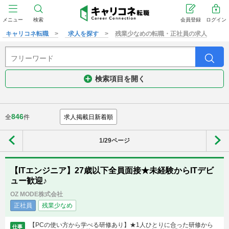
メニュー
検索
会員登録
ログイン
キャリコネ転職
求人を探す
残業少なめの転職・正社員の求人
検索項目を開く
846
全
件
1/29ページ
【ITエンジニア】27歳以下全員面接★未経験からITデビ
ュー歓迎♪
OZ MODE株式会社
正社員
残業少なめ
【PCの使い方から学べる研修あり】★1人ひとりに合った研修から
仕事