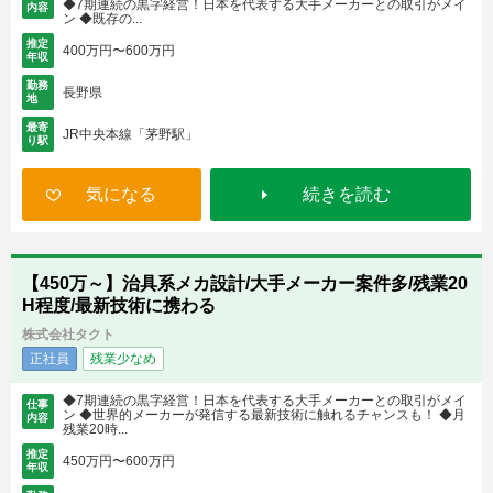
◆7期連続の黒字経営！日本を代表する大手メーカーとの取引がメイ
内容
ン ◆既存の...
推定
400万円〜600万円
年収
勤務
長野県
地
最寄
JR中央本線「茅野駅」
り駅
気になる
続きを読む
【450万～】治具系メカ設計/大手メーカー案件多/残業20
H程度/最新技術に携わる
株式会社タクト
正社員
残業少なめ
◆7期連続の黒字経営！日本を代表する大手メーカーとの取引がメイ
仕事
ン ◆世界的メーカーが発信する最新技術に触れるチャンスも！ ◆月
内容
残業20時...
推定
450万円〜600万円
年収