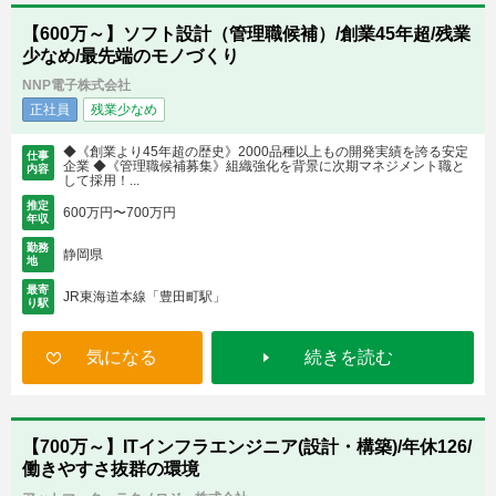
【600万～】ソフト設計（管理職候補）/創業45年超/残業
少なめ/最先端のモノづくり
NNP電子株式会社
正社員
残業少なめ
◆《創業より45年超の歴史》2000品種以上もの開発実績を誇る安定
仕事
企業 ◆《管理職候補募集》組織強化を背景に次期マネジメント職と
内容
して採用！...
推定
600万円〜700万円
年収
勤務
静岡県
地
最寄
JR東海道本線「豊田町駅」
り駅
気になる
続きを読む
【700万～】ITインフラエンジニア(設計・構築)/年休126/
働きやすさ抜群の環境