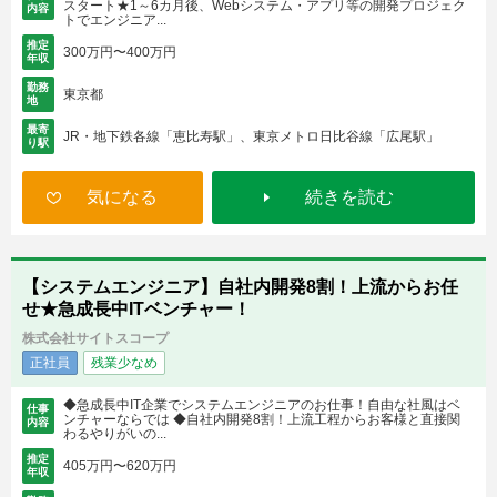
スタート★1～6カ月後、Webシステム・アプリ等の開発プロジェク
内容
トでエンジニア...
推定
300万円〜400万円
年収
勤務
東京都
地
最寄
JR・地下鉄各線「恵比寿駅」、東京メトロ日比谷線「広尾駅」
り駅
気になる
続きを読む
【システムエンジニア】自社内開発8割！上流からお任
せ★急成長中ITベンチャー！
株式会社サイトスコープ
正社員
残業少なめ
◆急成長中IT企業でシステムエンジニアのお仕事！自由な社風はベ
仕事
ンチャーならでは ◆自社内開発8割！上流工程からお客様と直接関
内容
わるやりがいの...
推定
405万円〜620万円
年収