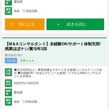
勤務
愛知県
地
最寄
名鉄「三河知立駅」
り駅
気になる
続きを読む
【M＆Aコンサルタント】未経験OK/サポート体制充実/
残業ほぼナシ/賞与年3回
株式会社SBC
正社員
残業少なめ
◆設立40年以上！事業承継をサポートする老舗コンサルティング会
仕事
社 ◆未経験OK！社会人デビューも歓迎！イチからM&Aコンサルタ
内容
ントを目指せ...
推定
350万円〜450万円
年収
勤務
愛知県
地
最寄
名鉄「三河知立駅」
り駅