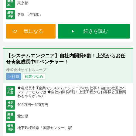
勤務
東京都
地
最寄
各線「渋谷駅」
り駅
気になる
続きを読む
【システムエンジニア】自社内開発8割！上流からお任
せ★急成長中ITベンチャー！
株式会社サイトスコープ
正社員
残業少なめ
◆急成長中IT企業でシステムエンジニアのお仕事！自由な社風はベ
仕事
ンチャーならでは ◆自社内開発8割！上流工程からお客様と直接関
内容
わるやりがいの...
推定
405万円〜620万円
年収
勤務
愛知県
地
最寄
地下鉄桜通線「国際センター」駅
り駅