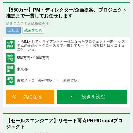
【550万〜】PM・ディレクター/企画提案、プロジェクト
推進まで一貫してお任せします
ＭＥＴＡＴＥＡＭ株式会社
正社員
残業少なめ
・PdMとしてクライアントと一体になったプロジェクト推進 ・シス
仕事
テムの企画からグロースまで一貫してリード ・お客様と日々コミュ
内容
ニケーショ...
推定
550万円〜1000万円
年収
勤務
東京都
地
最寄
東京メトロ「外苑前駅」・「表参道駅」
り駅
気になる
続きを読む
【セールスエンジニア】リモート可☆PHP/Drupalプロ
ジェクト