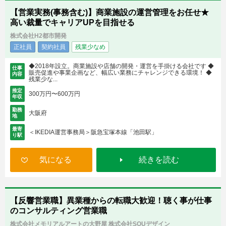
【営業実務(事務含む)】商業施設の運営管理をお任せ★
高い裁量でキャリアUPを目指せる
株式会社H2都市開発
正社員
契約社員
残業少なめ
◆2018年設立。商業施設や店舗の開発・運営を手掛ける会社です ◆
仕事
販売促進や事業企画など、幅広い業務にチャレンジできる環境！ ◆
内容
残業少な...
推定
300万円〜600万円
年収
勤務
大阪府
地
最寄
＜IKEDIA運営事務局＞阪急宝塚本線「池田駅」
り駅
気になる
続きを読む
【反響営業職】異業種からの転職大歓迎！聴く事が仕事
のコンサルティング営業職
株式会社メモリアルアートの大野屋 株式会社SOUデザイン