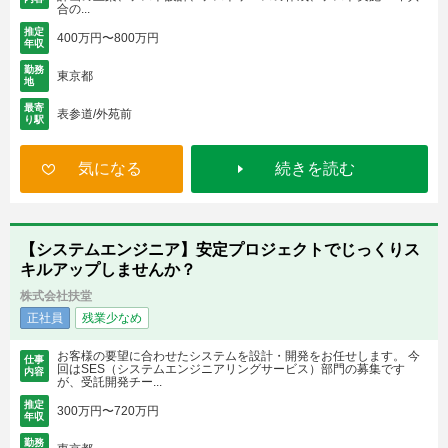
合の...
推定
400万円〜800万円
年収
勤務
東京都
地
最寄
表参道/外苑前
り駅
気になる
続きを読む
【システムエンジニア】安定プロジェクトでじっくりス
キルアップしませんか？
株式会社扶堂
正社員
残業少なめ
お客様の要望に合わせたシステムを設計・開発をお任せします。 今
仕事
回はSES（システムエンジニアリングサービス）部門の募集です
内容
が、受託開発チー...
推定
300万円〜720万円
年収
勤務