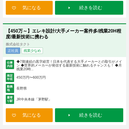
気になる
続きを読む
【450万～】エレキ設計/大手メーカー案件多/残業20H程
度/最新技術に携わる
株式会社タクト
正社員
残業少なめ
◆7期連続の黒字経営！日本を代表する大手メーカーとの取引がメイ
仕事
ン ◆世界的メーカーが発信する最新技術に触れるチャンスも！ ◆月
内容
残業20時...
推定
450万円〜600万円
年収
勤務
長野県
地
最寄
JR中央本線「茅野駅」
り駅
気になる
続きを読む