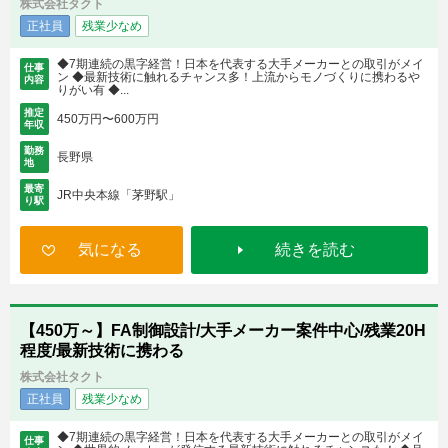
株式会社タクト
正社員
残業少なめ
◆7期連続の黒字経営！日本を代表する大手メーカーとの取引がメイ
仕事
ン ◆最新技術に触れるチャンス多！上流からモノづくりに携わるや
内容
りがい有 ◆...
推定
450万円〜600万円
年収
勤務
長野県
地
最寄
JR中央本線「茅野駅」
り駅
気になる
続きを読む
【450万～】FA制御設計/大手メーカー案件中心/残業20H
程度/最新技術に携わる
株式会社タクト
正社員
残業少なめ
◆7期連続の黒字経営！日本を代表する大手メーカーとの取引がメイ
仕事