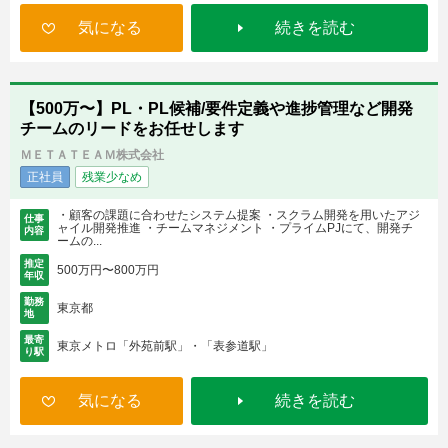
気になる
続きを読む
【500万〜】PL・PL候補/要件定義や進捗管理など開発
チームのリードをお任せします
ＭＥＴＡＴＥＡＭ株式会社
正社員
残業少なめ
・顧客の課題に合わせたシステム提案 ・スクラム開発を用いたアジ
仕事
ャイル開発推進 ・チームマネジメント ・プライムPJにて、開発チ
内容
ームの...
推定
500万円〜800万円
年収
勤務
東京都
地
最寄
東京メトロ「外苑前駅」・「表参道駅」
り駅
気になる
続きを読む