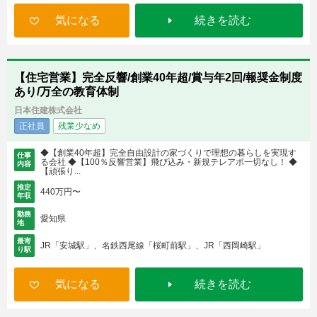
気になる
続きを読む
【住宅営業】完全反響/創業40年超/賞与年2回/報奨金制度
あり/万全の教育体制
日本住建株式会社
正社員
残業少なめ
◆【創業40年超】完全自由設計の家づくりで理想の暮らしを実現す
仕事
る会社 ◆【100％反響営業】飛び込み・新規テレアポ一切なし！ ◆
内容
【頑張り...
推定
440万円〜
年収
勤務
愛知県
地
最寄
JR「安城駅」、名鉄西尾線「桜町前駅」、JR「西岡崎駅」
り駅
気になる
続きを読む