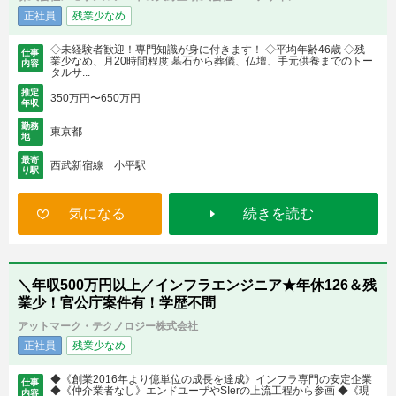
正社員
残業少なめ
◇未経験者歓迎！専門知識が身に付きます！ ◇平均年齢46歳 ◇残
仕事
業少なめ、月20時間程度 墓石から葬儀、仏壇、手元供養までのトー
内容
タルサ...
推定
350万円〜650万円
年収
勤務
東京都
地
最寄
西武新宿線 小平駅
り駅
気になる
続きを読む
＼年収500万円以上／インフラエンジニア★年休126＆残
業少！官公庁案件有！学歴不問
アットマーク・テクノロジー株式会社
正社員
残業少なめ
◆《創業2016年より億単位の成長を達成》インフラ専門の安定企業
仕事
◆《仲介業者なし》エンドユーザやSIerの上流工程から参画 ◆《現
内容