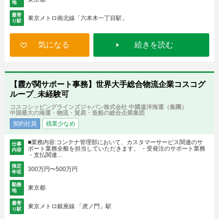
地
最寄
東京メトロ南北線「六本木一丁目駅」
り駅
気になる
続きを読む
【霞が関サポート事務】世界大手総合物流企業コスコグ
ループ_未経験可
コスコシッピングラインズジャパン株式会社 中國遠洋海運（集團）
中国最大の海運・物流・貿易・造船の総合企業集団
契約社員
残業少なめ
■業務内容:コンテナ管理部において、カスタマーサービス関連のサ
仕事
ポート業務全般を担当していただきます。 ・受発注のサポート業務
内容
・支払関連...
推定
300万円〜500万円
年収
勤務
東京都
地
最寄
東京メトロ銀座線 「虎ノ門」駅
り駅