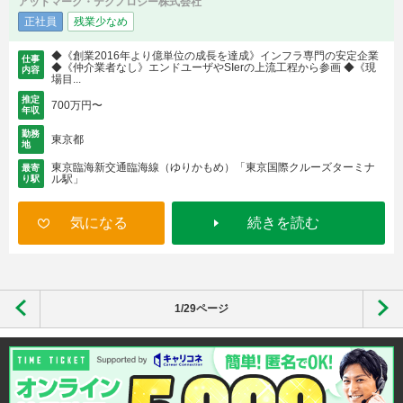
アットマーク・テクノロジー株式会社
正社員
残業少なめ
◆《創業2016年より億単位の成長を達成》インフラ専門の安定企業
仕事
◆《仲介業者なし》エンドユーザやSIerの上流工程から参画 ◆《現
内容
場目...
推定
700万円〜
年収
勤務
東京都
地
東京臨海新交通臨海線（ゆりかもめ）「東京国際クルーズターミナ
最寄
ル駅」
り駅
気になる
続きを読む
1/29ページ