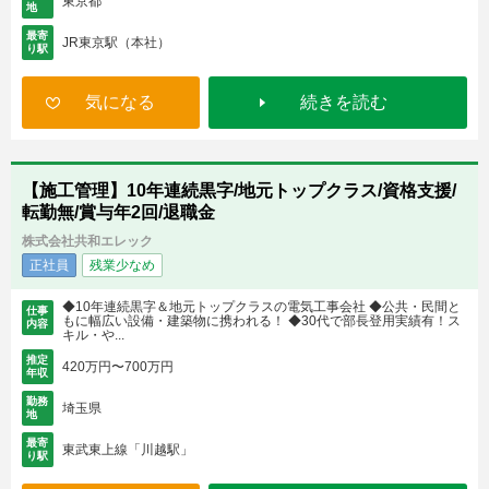
東京都
地
最寄
JR東京駅（本社）
り駅
気になる
続きを読む
【施工管理】10年連続黒字/地元トップクラス/資格支援/
転勤無/賞与年2回/退職金
株式会社共和エレック
正社員
残業少なめ
◆10年連続黒字＆地元トップクラスの電気工事会社 ◆公共・民間と
仕事
もに幅広い設備・建築物に携われる！ ◆30代で部長登用実績有！ス
内容
キル・や...
推定
420万円〜700万円
年収
勤務
埼玉県
地
最寄
東武東上線「川越駅」
り駅