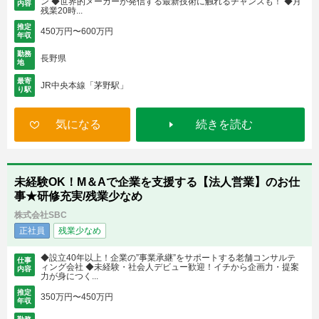
ン ◆世界的メーカーが発信する最新技術に触れるチャンスも！ ◆月
内容
残業20時...
推定
450万円〜600万円
年収
勤務
長野県
地
最寄
JR中央本線「茅野駅」
り駅
気になる
続きを読む
未経験OK！M＆Aで企業を支援する【法人営業】のお仕
事★研修充実/残業少なめ
株式会社SBC
正社員
残業少なめ
◆設立40年以上！企業の”事業承継”をサポートする老舗コンサルテ
仕事
ィング会社 ◆未経験・社会人デビュー歓迎！イチから企画力・提案
内容
力が身につく...
推定
350万円〜450万円
年収