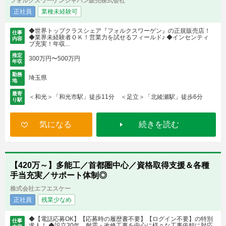
フォルクスワーゲンジャパン販売株式会社
正社員
業種未経験可
◆世界トップクラスシェア『フォルクスワーゲン』の正規販売店！
仕事
◆業界未経験者ＯＫ！営業力を試せるフィールド♪ ◆インセンティ
内容
ブ充実！年収...
推定
300万円〜500万円
年収
勤務
埼玉県
地
最寄
＜和光＞「和光市駅」徒歩11分 ＜足立＞「北綾瀬駅」徒歩6分
り駅
気になる
続きを読む
【420万～】多能工／首都圏中心／資格取得支援＆各種
手当充実／サポート体制◎
株式会社エフエスケー
正社員
残業少なめ
◆【電話応募OK】【応募時の履歴書不要】【ログイン不要】の特別
仕事
求人！ ◆設立30年、耐震・改修工事を中心に様々な工事依頼に対応