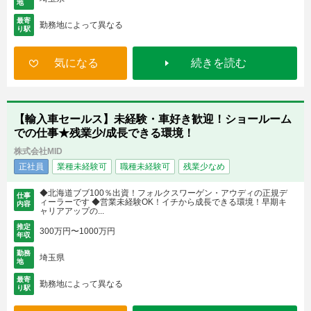
地
最寄
勤務地によって異なる
り駅
気になる
続きを読む
【輸入車セールス】未経験・車好き歓迎！ショールーム
での仕事★残業少/成長できる環境！
株式会社MID
正社員
業種未経験可
職種未経験可
残業少なめ
◆北海道ブブ100％出資！フォルクスワーゲン・アウディの正規デ
仕事
ィーラーです ◆営業未経験OK！イチから成長できる環境！早期キ
内容
ャリアアップの...
推定
300万円〜1000万円
年収
勤務
埼玉県
地
最寄
勤務地によって異なる
り駅