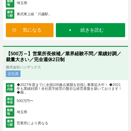
勤務
埼玉県
地
最寄
東武東上線「川越駅」
り駅
気になる
続きを読む
【500万～】営業所長候補／業界経験不問／業績好調／
裁量大きい／完全週休2日制
株式会社ハンデックス
正社員
◆2027年度までに全国100拠点展開を目指し事業拡大中！ ◆2021
仕事
年も業績好調！全社黒字経営の盤石な経営基盤を築いております！
内容
◆個...
推定
500万円〜
年収
勤務
埼玉県
地
最寄
営業所により異なる
り駅