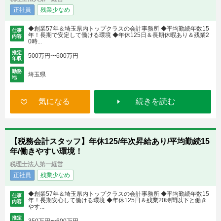
正社員
残業少なめ
◆創業57年＆埼玉県内トップクラスの会計事務所 ◆平均勤続年数15
仕事
年！長期で安定して働ける環境 ◆年休125日＆長期休暇あり＆残業2
内容
0時...
推定
500万円〜600万円
年収
勤務
埼玉県
地
気になる
続きを読む
【税務会計スタッフ】年休125/年次昇給あり/平均勤続15
年/働きやすい環境！
税理士法人第一経営
正社員
残業少なめ
◆創業57年＆埼玉県内トップクラスの会計事務所 ◆平均勤続年数15
仕事
年！長期安心して働ける環境 ◆年休125日＆残業20時間以下と働き
内容
やす...
推定
350万円〜600万円