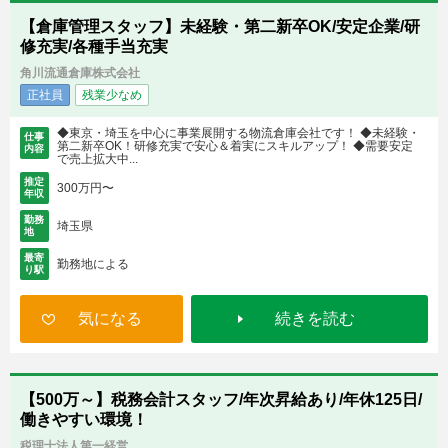
【倉庫管理スタッフ】未経験・第二新卒OK/安定企業/研
修充実/各種手当充実
角川流通倉庫株式会社
正社員
残業少なめ
◆東京・埼玉を中心に事業展開する物流倉庫会社です！ ◆未経験・
仕事
第二新卒OK！研修充実で安心＆着実にスキルアップ！ ◆需要安定
内容
で売上拡大中...
推定
300万円〜
年収
勤務
埼玉県
地
最寄
勤務地による
り駅
気になる
続きを読む
【500万～】税務会計スタッフ/年次昇給あり/年休125日/
働きやすい環境！
税理士法人第一経営