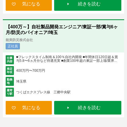
気になる
続きを読む
【400万～】自社製品開発エンジニア/東証一部/賞与6ヶ
月/防災のパイオニア/埼玉
能美防災株式会社
正社員
■フレックスタイム制有＆100％自社内開発 ■年間休日120日超＆賞
仕事
与5.8〜6ヵ月分など待遇充実 ■創業100年超の東証一部上場/業界...
内容
推定
400万円〜700万円
年収
勤務
埼玉県
地
最寄
つくばエクスプレス線 三郷中央駅
り駅
気になる
続きを読む