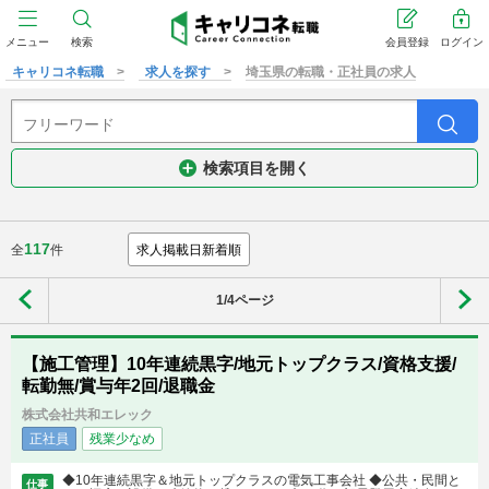
メニュー
検索
会員登録
ログイン
キャリコネ転職
求人を探す
埼玉県の転職・正社員の求人
検索項目を開く
117
全
件
1/4ページ
【施工管理】10年連続黒字/地元トップクラス/資格支援/
転勤無/賞与年2回/退職金
株式会社共和エレック
正社員
残業少なめ
◆10年連続黒字＆地元トップクラスの電気工事会社 ◆公共・民間と
仕事