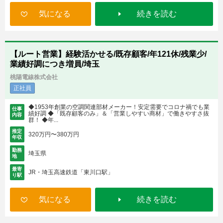
気になる
続きを読む
【ルート営業】経験活かせる/既存顧客/年121休/残業少/
業績好調につき増員/埼玉
桃陽電線株式会社
正社員
◆1953年創業の空調関連部材メーカー！安定需要でコロナ禍でも業
仕事
績好調 ◆「既存顧客のみ」＆「営業しやすい商材」で働きやすさ抜
内容
群！ ◆年...
推定
320万円〜380万円
年収
勤務
埼玉県
地
最寄
JR・埼玉高速鉄道「東川口駅」
り駅
気になる
続きを読む