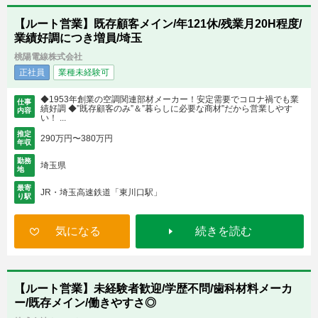
【ルート営業】既存顧客メイン/年121休/残業月20H程度/
業績好調につき増員/埼玉
桃陽電線株式会社
正社員
業種未経験可
◆1953年創業の空調関連部材メーカー！安定需要でコロナ禍でも業
仕事
績好調 ◆”既存顧客のみ”＆”暮らしに必要な商材”だから営業しやす
内容
い！ ...
推定
290万円〜380万円
年収
勤務
埼玉県
地
最寄
JR・埼玉高速鉄道「東川口駅」
り駅
気になる
続きを読む
【ルート営業】未経験者歓迎/学歴不問/歯科材料メーカ
ー/既存メイン/働きやすさ◎