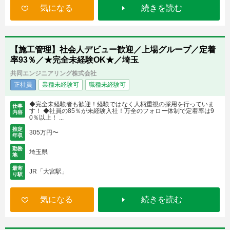
気になる
続きを読む
【施工管理】社会人デビュー歓迎／上場グループ／定着
率93％／★完全未経験OK★／埼玉
共同エンジニアリング株式会社
正社員
業種未経験可
職種未経験可
◆完全未経験者も歓迎！経験ではなく人柄重視の採用を行っていま
仕事
す！ ◆社員の85％が未経験入社！万全のフォロー体制で定着率は9
内容
0％以上！ ...
推定
305万円〜
年収
勤務
埼玉県
地
最寄
JR「大宮駅」
り駅
気になる
続きを読む