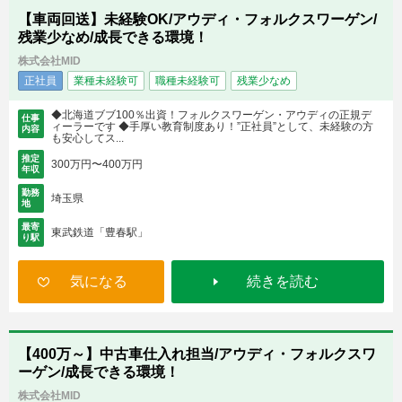
【車両回送】未経験OK/アウディ・フォルクスワーゲン/
残業少なめ/成長できる環境！
株式会社MID
正社員
業種未経験可
職種未経験可
残業少なめ
◆北海道ブブ100％出資！フォルクスワーゲン・アウディの正規デ
仕事
ィーラーです ◆手厚い教育制度あり！”正社員”として、未経験の方
内容
も安心してス...
推定
300万円〜400万円
年収
勤務
埼玉県
地
最寄
東武鉄道「豊春駅」
り駅
気になる
続きを読む
【400万～】中古車仕入れ担当/アウディ・フォルクスワ
ーゲン/成長できる環境！
株式会社MID