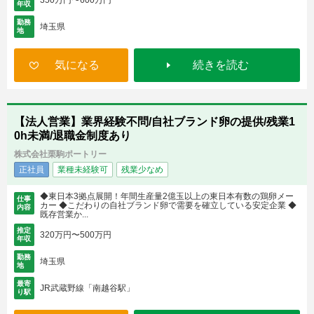
年収
勤務
埼玉県
地
気になる
続きを読む
【法人営業】業界経験不問/自社ブランド卵の提供/残業1
0h未満/退職金制度あり
株式会社栗駒ポートリー
正社員
業種未経験可
残業少なめ
◆東日本3拠点展開！年間生産量2億玉以上の東日本有数の鶏卵メー
仕事
カー ◆こだわりの自社ブランド卵で需要を確立している安定企業 ◆
内容
既存営業か...
推定
320万円〜500万円
年収
勤務
埼玉県
地
最寄
JR武蔵野線「南越谷駅」
り駅