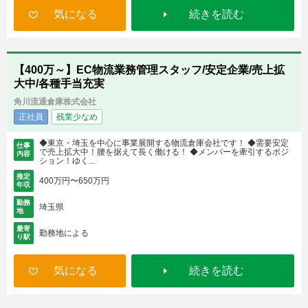
気になる
続きを読む
【400万～】EC物流業務管理スタッフ/安定企業/売上拡
大中/各種手当充実
角川流通倉庫株式会社
正社員
残業少なめ
◆東京・埼玉を中心に事業展開する物流倉庫会社です！ ◆需要安定
仕事
で売上拡大中！腰を据えて長く働ける！ ◆メンバーを牽引するポジ
内容
ション！ゆく...
推定
400万円〜650万円
年収
勤務
埼玉県
地
最寄
勤務地による
り駅
気になる
続きを読む