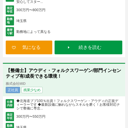
安心してスター...
推定
300万円〜800万円
年収
勤務
埼玉県
地
最寄
勤務地によって異なる
り駅
気になる
続きを読む
【整備士】アウディ・フォルクスワーゲン/部門インセン
ティブ有/成長できる環境！
株式会社MID
正社員
残業少なめ
◆北海道ブブ100％出資！フォルクスワーゲン・アウディの正規デ
仕事
ィーラーです ◆最新設備に触れながらスキルを磨く！お客様対応ナ
内容
シで整備に専念...
推定
300万円〜550万円
年収
勤務
埼玉県