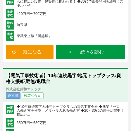
もに幅広い設備・建築物に携われる！ ◆30代で部長登用実績有！ス
内容
キル・や...
推定
420万円〜700万円
年収
勤務
埼玉県
地
最寄
東武東上線「川越駅」
り駅
気になる
続きを読む
【電気工事技術者】10年連続黒字/地元トップクラス/資
格支援/転勤無/退職金
株式会社共和エレック
正社員
残業少なめ
◆10年連続黒字＆地元トップクラスの電気工事会社 ◆残業「ゼロ」
仕事
の働き方を推奨！メリハリのある働き方 ◆20～30代の若手活躍中！
内容
幅広い...
推定
350万円〜630万円
年収