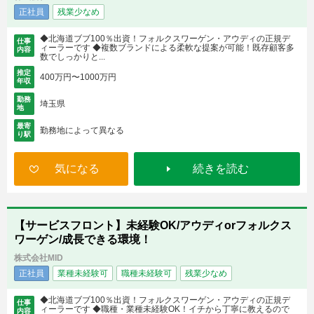
正社員
残業少なめ
◆北海道ブブ100％出資！フォルクスワーゲン・アウディの正規デ
仕事
ィーラーです ◆複数ブランドによる柔軟な提案が可能！既存顧客多
内容
数でしっかりと...
推定
400万円〜1000万円
年収
勤務
埼玉県
地
最寄
勤務地によって異なる
り駅
気になる
続きを読む
【サービスフロント】未経験OK/アウディorフォルクス
ワーゲン/成長できる環境！
株式会社MID
正社員
業種未経験可
職種未経験可
残業少なめ
◆北海道ブブ100％出資！フォルクスワーゲン・アウディの正規デ
仕事
ィーラーです ◆職種・業種未経験OK！イチから丁寧に教えるので
内容