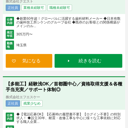
株式会社クエスト
正社員
業種未経験可
職種未経験可
◆創業60年超！グローバルに活躍する歯科材料メーカー ◆日本有数
仕事
の歯科技工所シケンのグループ会社 ◆既存のお客様との関係構築が
内容
メインのル...
推定
305万円〜
年収
勤務
埼玉県
地
気になる
続きを読む
【多能工】経験浅OK／首都圏中心／資格取得支援＆各種
手当充実／サポート体制◎
株式会社エフエスケー
正社員
残業少なめ
◆【電話応募OK】【応募時の履歴書不要】【ログイン不要】の特別
仕事
求人！ ◆設立30年、耐震・改修工事を中心に様々な工事依頼に対応
内容
する職人企業...