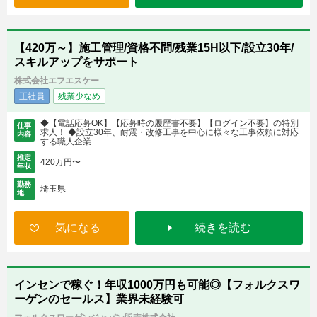
【420万～】施工管理/資格不問/残業15H以下/設立30年/
スキルアップをサポート
株式会社エフエスケー
正社員
残業少なめ
◆【電話応募OK】【応募時の履歴書不要】【ログイン不要】の特別
仕事
求人！ ◆設立30年、耐震・改修工事を中心に様々な工事依頼に対応
内容
する職人企業...
推定
420万円〜
年収
勤務
埼玉県
地
気になる
続きを読む
インセンで稼ぐ！年収1000万円も可能◎【フォルクスワ
ーゲンのセールス】業界未経験可