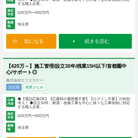
内容
する職人企業...
推定
420万円〜650万円
年収
勤務
埼玉県
地
気になる
続きを読む
【420万～】施工管理/設立30年/残業15H以下/首都圏中
心/サポート◎
株式会社エフエスケー
正社員
残業少なめ
◆【電話応募OK】【応募時の履歴書不要】【ログイン不要】の特別
仕事
求人！ ◆設立30年、耐震・改修工事を中心に様々な工事依頼に対応
内容
する職人企業...
推定
420万円〜650万円
年収
勤務
埼玉県
地