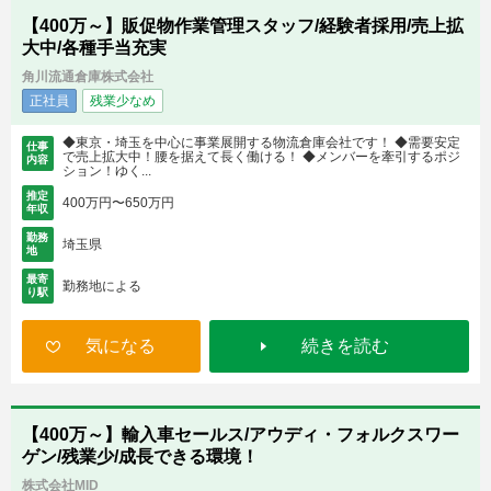
【400万～】販促物作業管理スタッフ/経験者採用/売上拡
大中/各種手当充実
角川流通倉庫株式会社
正社員
残業少なめ
◆東京・埼玉を中心に事業展開する物流倉庫会社です！ ◆需要安定
仕事
で売上拡大中！腰を据えて長く働ける！ ◆メンバーを牽引するポジ
内容
ション！ゆく...
推定
400万円〜650万円
年収
勤務
埼玉県
地
最寄
勤務地による
り駅
気になる
続きを読む
【400万～】輸入車セールス/アウディ・フォルクスワー
ゲン/残業少/成長できる環境！
株式会社MID