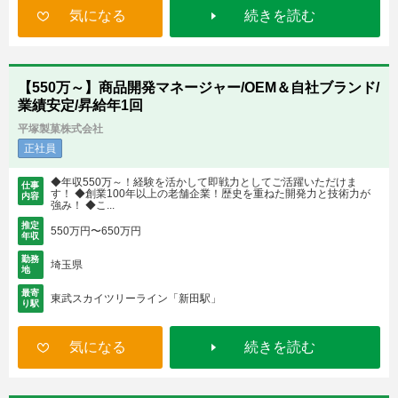
気になる
続きを読む
【550万～】商品開発マネージャー/OEM＆自社ブランド/
業績安定/昇給年1回
平塚製菓株式会社
正社員
◆年収550万～！経験を活かして即戦力としてご活躍いただけま
仕事
す！ ◆創業100年以上の老舗企業！歴史を重ねた開発力と技術力が
内容
強み！ ◆こ...
推定
550万円〜650万円
年収
勤務
埼玉県
地
最寄
東武スカイツリーライン「新田駅」
り駅
気になる
続きを読む