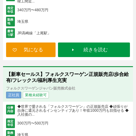
竣工間近...
推定
340万円〜480万円
年収
勤務
埼玉県
地
最寄
JR高崎線「上尾駅」
り駅
気になる
続きを読む
【新車セールス】フォルクスワーゲン正規販売店/歩合給
有/フレックス/福利厚生充実
フォルクスワーゲンジャパン販売株式会社
正社員
業種未経験可
◆世界で愛される「フォルクスワーゲン」の正規販売店 ◆頑張りが
仕事
自身に還元されるインセンティブあり！年収1000万円も目指せる ◆
内容
入社後の...
推定
300万円〜500万円
年収
勤務
埼玉県