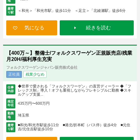
地
最寄
＜和光＞「和光市駅」徒歩11分 ＜足立＞「北綾瀬駅」徒歩6分
り駅
気になる
続きを読む
【400万～】整備士/フォルクスワーゲン正規販売店/残業
月20H/福利厚生充実
フォルクスワーゲンジャパン販売株式会社
正社員
残業少なめ
◆世界で愛される「フォルクスワーゲン」の直営ディーラー ◆「フ
仕事
レックス制」導入！オフも重視しながらフレキシブルに勤務 ◆スキ
内容
ルアップ支援...
推定
435万円〜600万円
年収
勤務
埼玉県
地
■和光/和光市駅徒歩11分 ■港北/折本町（バス停）徒歩4分 ■元住
最寄
吉/元住吉駅徒歩10分
り駅