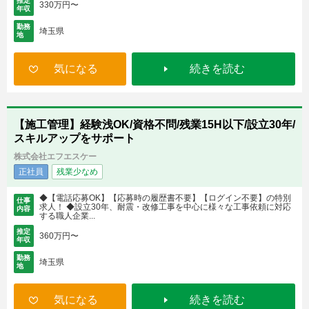
推定
330万円〜
年収
勤務
埼玉県
地
気になる
続きを読む
【施工管理】経験浅OK/資格不問/残業15H以下/設立30年/
スキルアップをサポート
株式会社エフエスケー
正社員
残業少なめ
◆【電話応募OK】【応募時の履歴書不要】【ログイン不要】の特別
仕事
求人！ ◆設立30年、耐震・改修工事を中心に様々な工事依頼に対応
内容
する職人企業...
推定
360万円〜
年収
勤務
埼玉県
地
気になる
続きを読む