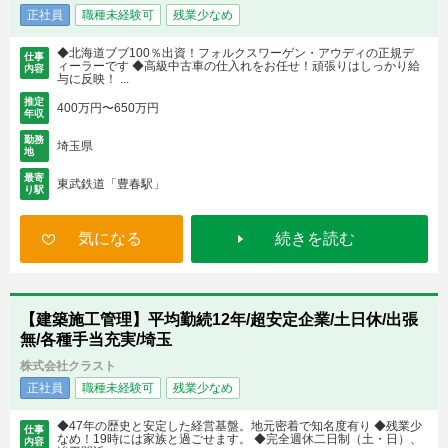
正社員
職種未経験可
残業少なめ
◆北海道ブブ100％出資！フォルクスワーゲン・アウディの正規デ
仕事
ィーラーです ◆高級中古車の仕入れをお任せ！頑張りはしっかり給
内容
与に反映！ ...
推定
400万円〜650万円
年収
勤務
埼玉県
地
最寄
東武鉄道「豊春駅」
り駅
気になる
続きを読む
【建築施工管理】平均勤続12年/超安定企業/土日休/出張
無/各種手当充実/埼玉
株式会社クラスト
正社員
職種未経験可
残業少なめ
◆47年の歴史と安定した経営基盤。地元密着で知名度有り ◆残業少
仕事
なめ！19時には家族と過ごせます。 ◆完全週休二日制（土・日）、
内容