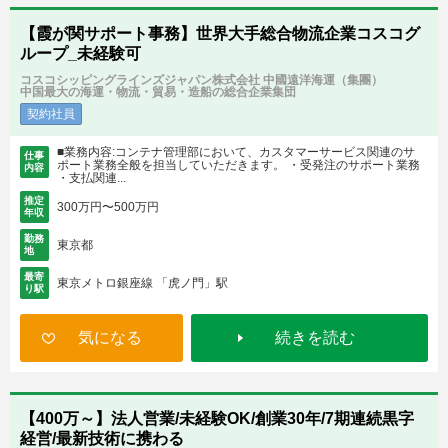
【霞が関サポート事務】世界大手総合物流企業コスコグ
ループ_未経験可
コスコシッピングラインズジャパン株式会社 中國遠洋海運（集團）
中国最大の海運・物流・貿易・造船の総合企業集団
契約社員
■業務内容:コンテナ管理部において、カスタマーサービス関連のサ
仕事
ポート業務全般を担当していただきます。 ・受発注のサポート業務
内容
・支払関連...
推定
300万円〜500万円
年収
勤務
東京都
地
最寄
東京メトロ銀座線 「虎ノ門」駅
り駅
気になる
続きを読む
【400万～】法人営業/未経験OK/創業30年/7期連続黒字
経営/最新技術に携わる