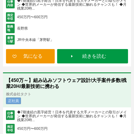
◆7期連続の黒字経営！日本を代表する大手メーカーとの取引がメイ
仕事
ン ◆世界的メーカーが発信する最新技術に触れるチャンスも！ ◆月
内容
残業20時...
推定
450万円〜600万円
年収
勤務
長野県
地
最寄
JR中央本線「茅野駅」
り駅
気になる
続きを読む
【450万～】組み込みソフトウェア設計/大手案件多数/残
業20H/最新技術に携わる
株式会社タクト
正社員
◆7期連続の黒字経営！日本を代表する大手メーカーとの取引がメイ
仕事
ン ◆世界的メーカーが発信する最新技術に触れるチャンスも！ ◆月
内容
残業20時...
推定
450万円〜600万円
年収