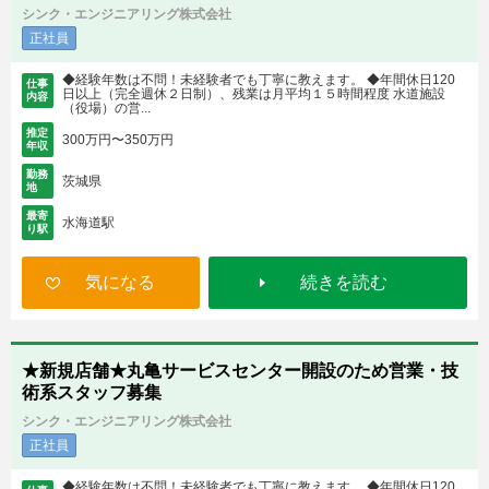
シンク・エンジニアリング株式会社
正社員
◆経験年数は不問！未経験者でも丁寧に教えます。 ◆年間休日120
仕事
日以上（完全週休２日制）、残業は月平均１５時間程度 水道施設
内容
（役場）の営...
推定
300万円〜350万円
年収
勤務
茨城県
地
最寄
水海道駅
り駅
気になる
続きを読む
★新規店舗★丸亀サービスセンター開設のため営業・技
術系スタッフ募集
シンク・エンジニアリング株式会社
正社員
◆経験年数は不問！未経験者でも丁寧に教えます。 ◆年間休日120