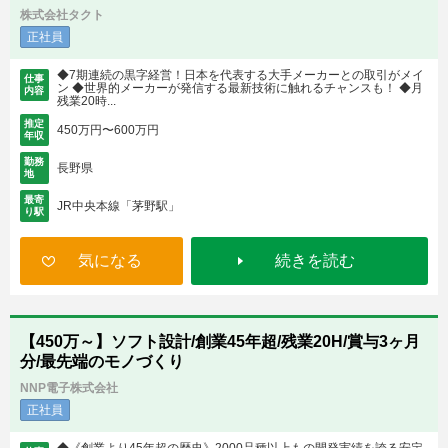
株式会社タクト
正社員
◆7期連続の黒字経営！日本を代表する大手メーカーとの取引がメイ
仕事
ン ◆世界的メーカーが発信する最新技術に触れるチャンスも！ ◆月
内容
残業20時...
推定
450万円〜600万円
年収
勤務
長野県
地
最寄
JR中央本線「茅野駅」
り駅
気になる
続きを読む
【450万～】ソフト設計/創業45年超/残業20H/賞与3ヶ月
分/最先端のモノづくり
NNP電子株式会社
正社員