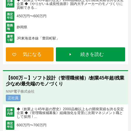
◆《創業より45年超の歴史》2000品種以上もの開発実績を誇る安定
仕事
企業 ◆《やりがい＆成長性抜群》国内大手メーカーのモノづくりに
内容
貢献できる...
推定
450万円〜600万円
年収
勤務
静岡県
地
最寄
JR東海道本線「豊田町駅」
り駅
気になる
続きを読む
【600万～】ソフト設計（管理職候補）/創業45年超/残業
少なめ/最先端のモノづくり
NNP電子株式会社
正社員
◆《創業より45年超の歴史》2000品種以上もの開発実績を誇る安定
仕事
企業 ◆《管理職候補募集》組織強化を背景に次期マネジメント職と
内容
して採用！...
推定
600万円〜700万円
年収