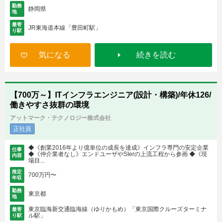
勤務
静岡県
地
最寄
JR東海道本線「豊田町駅」
り駅
気になる
続きを読む
【700万～】ITインフラエンジニア(設計・構築)/年休126/
働きやすさ抜群の環境
アットマーク・テクノロジー株式会社
正社員
◆《創業2016年より億単位の成長を達成》インフラ専門の安定企業
仕事
◆《仲介業者なし》エンドユーザやSIerの上流工程から参画 ◆《現
内容
場目...
推定
700万円〜
年収
勤務
東京都
地
東京臨海新交通臨海線（ゆりかもめ）「東京国際クルーズターミナ
最寄
ル駅」
り駅