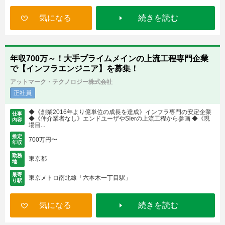
気になる
続きを読む
年収700万～！大手プライムメインの上流工程専門企業
で【インフラエンジニア】を募集！
アットマーク・テクノロジー株式会社
正社員
◆《創業2016年より億単位の成長を達成》インフラ専門の安定企業
仕事
◆《仲介業者なし》エンドユーザやSIerの上流工程から参画 ◆《現
内容
場目...
推定
700万円〜
年収
勤務
東京都
地
最寄
東京メトロ南北線「六本木一丁目駅」
り駅
気になる
続きを読む