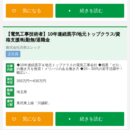
気になる
続きを読む
【電気工事技術者】10年連続黒字/地元トップクラス/資
格支援/転勤無/退職金
株式会社共和エレック
正社員
◆10年連続黒字＆地元トップクラスの電気工事会社 ◆残業「ゼロ」
仕事
の働き方を推奨！メリハリのある働き方 ◆20～30代の若手活躍中！
内容
幅広い...
推定
350万円〜630万円
年収
勤務
埼玉県
地
最寄
東武東上線「川越駅」
り駅
気になる
続きを読む