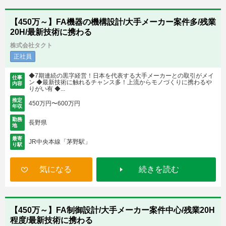
【450万～】FA機器の機構設計/大手メーカー案件多/残業
20H/最新技術に携わる
株式会社タクト
正社員
◆7期連続の黒字経営！日本を代表する大手メーカーとの取引がメイ
仕事
ン ◆最新技術に触れるチャンス多！上流からモノづくりに携わるや
内容
りがい有 ◆...
推定
450万円〜600万円
年収
勤務
長野県
地
最寄
JR中央本線「茅野駅」
り駅
気になる
続きを読む
【450万～】FA制御設計/大手メーカー案件中心/残業20H
程度/最新技術に携わる