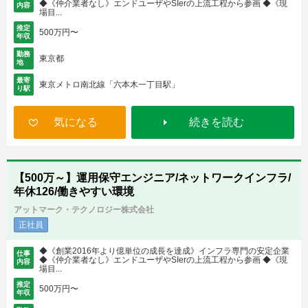
◆《仲介業者なし》エンドユーザやSIerの上流工程から参画 ◆《現
内容
場目...
推定
500万円〜
年収
勤務
東京都
地
最寄
東京メトロ南北線「六本木一丁目駅」
り駅
気になる
続きを読む
【500万～】運用保守エンジニア/ネットワークインフラ/
年休126/働きやすい環境
アットマーク・テクノロジー株式会社
正社員
◆《創業2016年より億単位の成長を達成》インフラ専門の安定企業
仕事
◆《仲介業者なし》エンドユーザやSIerの上流工程から参画 ◆《現
内容
場目...
推定
500万円〜
年収