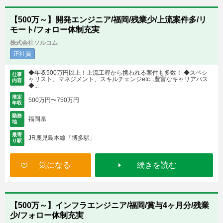
【500万～】開発エンジニア/福岡/残業少/上流案件多/リ
モート/フォロー体制充実
株式会社ソルコム
正社員
◆年収500万円以上！上流工程から携われる案件も多数！ ◆スペシ
仕事
ャリスト、マネジメント、スキルチェンジetc...豊富なキャリアパス
内容
◆...
推定
500万円〜750万円
年収
勤務
福岡県
地
最寄
JR鹿児島本線「博多駅」
り駅
気になる
続きを読む
【500万～】インフラエンジニア/福岡/賞与4ヶ月分/残業
少/フォロー体制充実