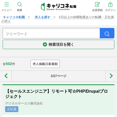
メニュー
検索
会員登録
ログイン
キャリコネ転職
求人を探す
5日以上の休暇制度ありの転職・正社員
の求人
検索項目を開く
502
全
件
1/17ページ
【セールスエンジニア】リモート可☆PHP/Drupalプロ
ジェクト
デジタルサーカス株式会社
正社員