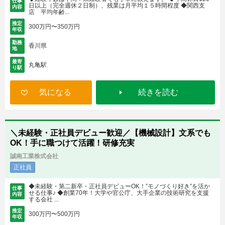
仕事
日以上（完全週休２日制）、残業は月平均１５時間程度 ◆関西支
内容
店 平均年齢...
推定
300万円〜350万円
年収
勤務
香川県
地
最寄
丸亀駅
り駅
気になる
続きを読む
＼未経験・正社員デビュー歓迎／【機械設計】文系でも
OK！手に職つけて活躍！研修充実
誠南工業株式会社
正社員
◆未経験・第二新卒・正社員デビューOK！”モノづくり好き”を活か
仕事
せる仕事♪ ◆創業70年！大学や官公庁、大手企業の技術研究を支援
内容
する会社 ...
推定
300万円〜500万円
年収