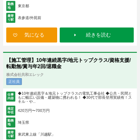
勤務
東京都
地
最寄
表参道/外苑前
り駅
気になる
続きを読む
【施工管理】10年連続黒字/地元トップクラス/資格支援/
転勤無/賞与年2回/退職金
株式会社共和エレック
正社員
◆10年連続黒字＆地元トップクラスの電気工事会社 ◆公共・民間と
仕事
もに幅広い設備・建築物に携われる！ ◆30代で部長登用実績有！ス
内容
キル・や...
推定
420万円〜700万円
年収
勤務
埼玉県
地
最寄
東武東上線「川越駅」
り駅