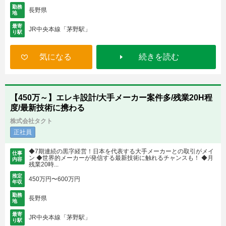
勤務
長野県
地
最寄
JR中央本線「茅野駅」
り駅
気になる
続きを読む
【450万～】エレキ設計/大手メーカー案件多/残業20H程
度/最新技術に携わる
株式会社タクト
正社員
◆7期連続の黒字経営！日本を代表する大手メーカーとの取引がメイ
仕事
ン ◆世界的メーカーが発信する最新技術に触れるチャンスも！ ◆月
内容
残業20時...
推定
450万円〜600万円
年収
勤務
長野県
地
最寄
JR中央本線「茅野駅」
り駅