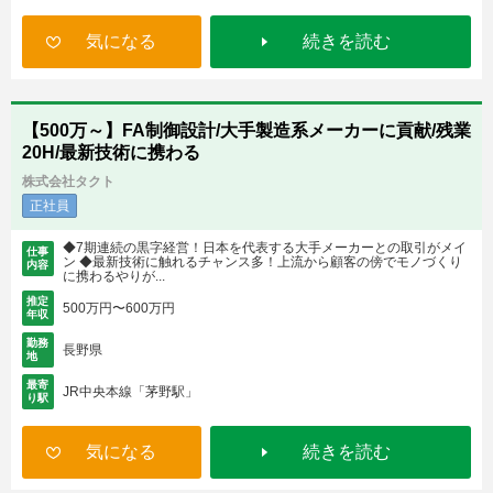
気になる
続きを読む
【500万～】FA制御設計/大手製造系メーカーに貢献/残業
20H/最新技術に携わる
株式会社タクト
正社員
◆7期連続の黒字経営！日本を代表する大手メーカーとの取引がメイ
仕事
ン ◆最新技術に触れるチャンス多！上流から顧客の傍でモノづくり
内容
に携わるやりが...
推定
500万円〜600万円
年収
勤務
長野県
地
最寄
JR中央本線「茅野駅」
り駅
気になる
続きを読む