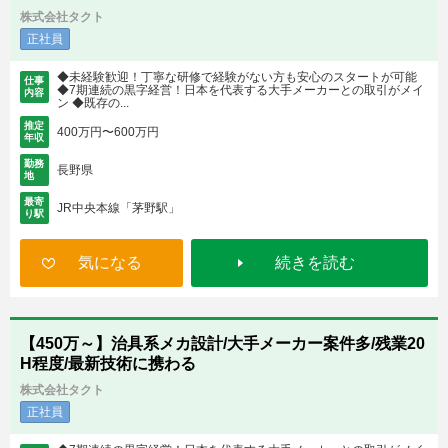
株式会社タクト
正社員
◆未経験歓迎！丁寧な研修で経験がない方も安心のスタートが可能
仕事
◆7期連続の黒字経営！日本を代表する大手メーカーとの取引がメイ
内容
ン ◆既存の...
推定
400万円〜600万円
年収
勤務
長野県
地
最寄
JR中央本線「茅野駅」
り駅
気になる
続きを読む
【450万～】治具系メカ設計/大手メーカー案件多/残業20
H程度/最新技術に携わる
株式会社タクト
正社員