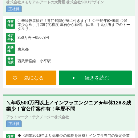
株式会社メモリアルアートの大野屋 株式会社SOUデザイン
正社員
◇未経験者歓迎！専門知識が身に付きます！ ◇平均年齢46歳 ◇残
仕事
業少なめ、月20時間程度 墓石から葬儀、仏壇、手元供養までのトー
内容
タルサ...
推定
350万円〜650万円
年収
勤務
東京都
地
最寄
西武新宿線 小平駅
り駅
気になる
続きを読む
＼年収500万円以上／インフラエンジニア★年休126＆残
業少！官公庁案件有！学歴不問
アットマーク・テクノロジー株式会社
正社員
◆《創業2016年より億単位の成長を達成》インフラ専門の安定企業
仕事