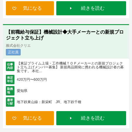
気になる
続きを読む
【前職給与保証】機械設計◆大手メーカーとの新規プロ
ジェクト立ち上げ
株式会社クリエ
正社員
【東証プライム上場・工作機械ＴＯＰメーカーとの新規プロジェク
仕事
ト立ち上げメンバー募集】 新規商品開発に携われる機械設計者の募
内容
集です。 本社...
推定
420万円〜600万円
年収
勤務
愛知県
地
最寄
地下鉄東山線：新栄町 JR、地下鉄千種
り駅
気になる
続きを読む