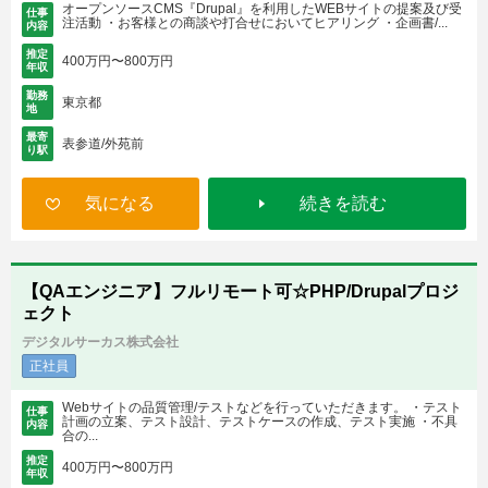
オープンソースCMS『Drupal』を利用したWEBサイトの提案及び受
仕事
注活動 ・お客様との商談や打合せにおいてヒアリング ・企画書/...
内容
推定
400万円〜800万円
年収
勤務
東京都
地
最寄
表参道/外苑前
り駅
気になる
続きを読む
【QAエンジニア】フルリモート可☆PHP/Drupalプロジ
ェクト
デジタルサーカス株式会社
正社員
Webサイトの品質管理/テストなどを行っていただきます。 ・テスト
仕事
計画の立案、テスト設計、テストケースの作成、テスト実施 ・不具
内容
合の...
推定
400万円〜800万円
年収