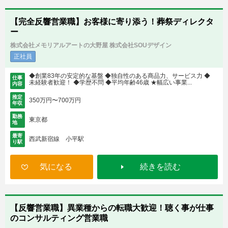
【完全反響営業職】お客様に寄り添う！葬祭ディレクタ
ー
株式会社メモリアルアートの大野屋 株式会社SOUデザイン
正社員
◆創業83年の安定的な基盤 ◆独自性のある商品力、サービス力 ◆
仕事
未経験者歓迎！ ◆学歴不問 ◆平均年齢46歳 ★幅広い事業...
内容
推定
350万円〜700万円
年収
勤務
東京都
地
最寄
西武新宿線 小平駅
り駅
気になる
続きを読む
【反響営業職】異業種からの転職大歓迎！聴く事が仕事
のコンサルティング営業職