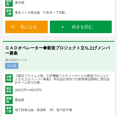
勤務
東京都
地
最寄
東京メトロ南北線「六本木一丁目駅」
り駅
気になる
続きを読む
ＣＡＤオペレーター◆新規プロジェクト立ち上げメンバ
ー募集
株式会社クリエ
正社員
【東証プライム上場・工作機械ＴＯＰメーカーとの新規プロジェク
仕事
ト立ち上げメンバー募集】 本社設計室内での新規商品開発に受託設
内容
計チーム内での業...
推定
350万円〜450万円
年収
勤務
愛知県
地
最寄
地下鉄東山線：新栄町 JR、地下鉄千種
り駅