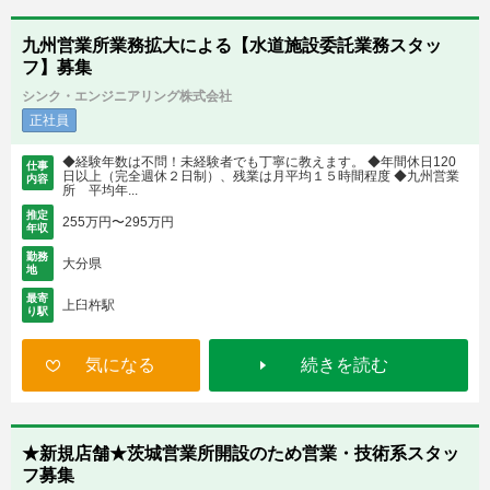
九州営業所業務拡大による【水道施設委託業務スタッ
フ】募集
シンク・エンジニアリング株式会社
正社員
◆経験年数は不問！未経験者でも丁寧に教えます。 ◆年間休日120
仕事
日以上（完全週休２日制）、残業は月平均１５時間程度 ◆九州営業
内容
所 平均年...
推定
255万円〜295万円
年収
勤務
大分県
地
最寄
上臼杵駅
り駅
気になる
続きを読む
★新規店舗★茨城営業所開設のため営業・技術系スタッ
フ募集