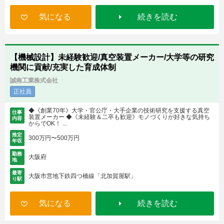
気になる
続きを読む
【機械設計】未経験歓迎/真空装置メーカー/大学等の研究
機関に貢献/充実した育成体制
誠南工業株式会社
正社員
◆《創業70年》大学・官公庁・大手企業の技術研究を支援する真空
仕事
装置メーカー ◆《未経験＆二卒も歓迎》モノづくりが好きな気持ち
内容
からでOK！ ...
推定
300万円〜500万円
年収
勤務
大阪府
地
最寄
大阪市営地下鉄四つ橋線「北加賀屋駅」
り駅
気になる
続きを読む