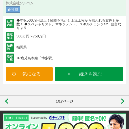
株式会社ソルコム
正社員
◆年収500万円以上！経験を活かし上流工程から携われる案件も多
仕事
数！ ◆スペシャリスト、マネジメント、スキルチェンジetc...豊富な
内容
キャリ...
推定
500万円〜750万円
年収
勤務
福岡県
地
最寄
JR鹿児島本線「博多駅」
り駅
気になる
続きを読む
1/17ページ