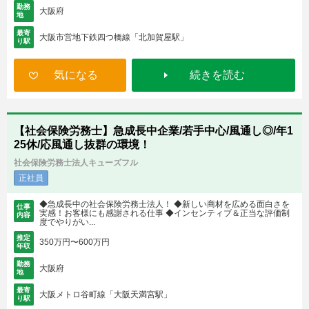
勤務
大阪府
地
最寄
大阪市営地下鉄四つ橋線「北加賀屋駅」
り駅
気になる
続きを読む
【社会保険労務士】急成長中企業/若手中心/風通し◎/年1
25休/応風通し抜群の環境！
社会保険労務士法人キューズフル
正社員
◆急成長中の社会保険労務士法人！ ◆新しい商材を広める面白さを
仕事
実感！お客様にも感謝される仕事 ◆インセンティブ＆正当な評価制
内容
度でやりがい...
推定
350万円〜600万円
年収
勤務
大阪府
地
最寄
大阪メトロ谷町線「大阪天満宮駅」
り駅